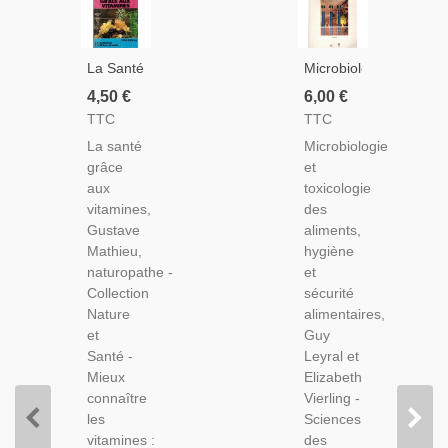
La Santé
Microbiologie
Grâce
Et
4,50 €
6,00 €
Aux
Toxicologie
TTC
TTC
Vitamines,
Des
La santé
Microbiologie
Gustave
Aliments,
grâce
et
Mathieu,
Hygiène
aux
toxicologie
1983 -
Et
vitamines,
des
Bien-
Sécurité
Gustave
aliments,
Être,
Alimentaires,
Mathieu,
hygiène
Médecines
Leyral,
naturopathe -
et
Douces,
1997 -
Collection
sécurité
Diététique,
Manuels
Nature
alimentaires,
Dictionnaires,
De
et
Guy
Biologie,
Santé -
Leyral et
Diététique,
Mieux
Elizabeth
connaître
Vierling -
les
Sciences
vitamines :
des