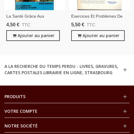
La Santé Grâce Aux
Exercices Et Problèmes De
Vitamines, Gustave Mathieu,
Biochimie, Pierre Kamoun,
4,50 €
5,50 €
TTC
TTC
1983 - Bien-Être, Médecines
1997 - Chimie, Médecine,
Douces, Diététique,
Ajouter au panier
Manuels Universitaires,
Ajouter au panier
Dictionnaires,
A LA RECHERCHE DU TEMPS PERDU - LIVRES, GRAVURES,
CARTES POSTALES LIBRAIRIE EN LIGNE, STRASBOURG
PRODUITS
VOTRE COMPTE
NOTRE SOCIÉTÉ