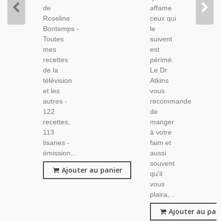
de
affame
Roseline
ceux qui
Bontemps -
le
Toutes
suivent
mes
est
recettes
périmé.
de la
Le Dr
télévision
Atkins
et les
vous
autres -
recommande
122
de
recettes,
manger
113
à votre
tisanes -
faim et
émission...
aussi
souvent
Ajouter au panier
qu'il
vous
plaira,...
Ajouter au pan