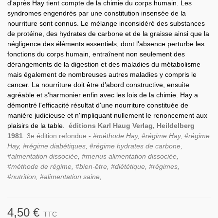
d'après Hay tient compte de la chimie du corps humain. Les
syndromes engendrés par une constitution insensée de la
nourriture sont connus. Le mélange inconsidéré des substances
de protéine, des hydrates de carbone et de la graisse ainsi que la
négligence des éléments essentiels, dont l'absence perturbe les
fonctions du corps humain, entraînent non seulement des
dérangements de la digestion et des maladies du métabolisme
mais également de nombreuses autres maladies y compris le
cancer. La nourriture doit être d'abord constructive, ensuite
agréable et s'harmonier enfin avec les lois de la chimie. Hay a
démontré l'efficacité résultat d'une nourriture constituée de
manière judicieuse et n'impliquant nullement le renoncement aux
plaisirs de la table.
éditions Karl Haug Verlag, Heildelberg
1981
. 3e édition refondue -
#méthode Hay, #régime Hay, #régime
Hay, #régime diabétiques, #régime hydrates de carbone,
#almentation dissociée, #menus alimentation dissociée,
#méthode de régime, #bien-être, #diététique, #régimes,
#nutrition, #alimentation saine,
4,50 €
TTC