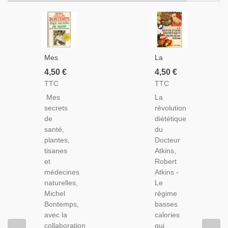
Mes
La
Secrets
Révolution
4,50 €
4,50 €
De
Diététique
TTC
TTC
Santé,
Du
Mes
La
Plantes,
Docteur
secrets
révolution
Tisanes
Atkins,
de
diététique
Médecines
Robert
santé,
du
Naturelles,
Atkins,
plantes,
Docteur
Michel
1977 -
tisanes
Atkins,
Bontemps,
Diététique,
et
Robert
1984 -
Régimes,
médecines
Atkins -
Médecines
naturelles,
Le
Douces,
Michel
régime
Diététique,
Bontemps,
basses
Télévision,
avec la
calories
collaboration
qui