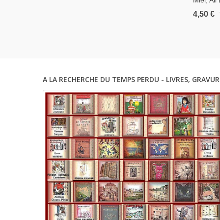
Miel, Ail
Et Remèd
4,50 €
1997 - B
Recettes
A LA RECHERCHE DU TEMPS PERDU - LIVRES, GRAVUR