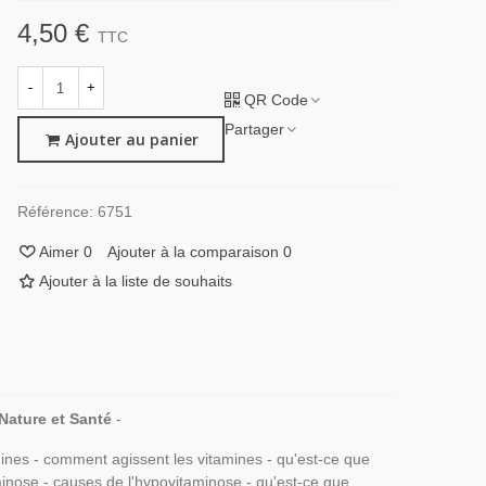
4,50 €
TTC
-
+
QR Code
Partager
Ajouter au panier
Référence:
6751
Aimer
0
Ajouter à la comparaison
0
Ajouter à la liste de souhaits
Nature et Santé
-
mines - comment agissent les vitamines - qu'est-ce que
minose - causes de l'hypovitaminose - qu'est-ce que