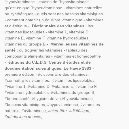
l'hypovitaminose - causes de l'hypovitaminose -
qu'est-ce que l'hypervitaminose - vitamines naturelles
ou synthétiques - quels sont nos besoins vitaminiques
- comment obtenir un équilibre vitaminique - vitamines
et diététique -
Dictionnaire des vitamines
: les
vitamines liposolubles - vitamine 1, vitamine D,
vitamine E, vitamine F, vitamine hydrosolubles,
vitamines du groupe B -
Merveilleuses vitamines de
santé
: où trouver les vitamines - tableau des
composants alimentaires - vitamines et homéopathie
-
éditions du C.E.D.S. Centre d'études et de
documentation scientifiques, Le Havre 1983
-
première édition - #dictionnaire des vitamines,
#connaître les vitamines, #vitamines liposolubles,
#vitamine 1, #vitamine D, #vitamine E, #vitamine F,
#vitamine hydrosolubles, #vitamines du groupe B,
#bonne santé, #hygiène de vie,#hypovitaminose,
#besoins vitaminiques, #hypovitaminose, #vitamines
naturels, #avitaminose,
#bien-être, #diététique,
#médecines douces,