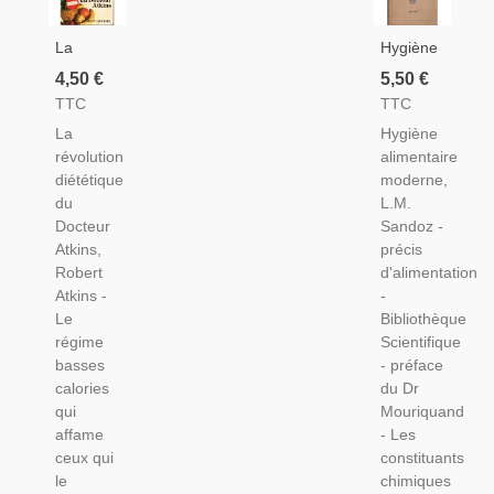
La
Hygiène
Révolution
Alimentaire
4,50 €
5,50 €
Diététique
Moderne,
TTC
TTC
Du
L.M.
La
Hygiène
Docteur
Sandoz,
révolution
alimentaire
Atkins,
1946 -,
diététique
moderne,
Robert
Biologie,
du
L.M.
Atkins,
Diététique,
Docteur
Sandoz -
1976 -
Atkins,
précis
Diététique,
Robert
d'alimentation
Régimes,
Atkins -
-
Le
Bibliothèque
régime
Scientifique
basses
- préface
calories
du Dr
qui
Mouriquand
affame
- Les
ceux qui
constituants
le
chimiques