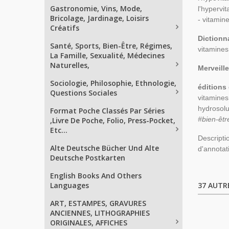
Gastronomie, Vins, Mode,
l'hypervi
Bricolage, Jardinage, Loisirs
- vitamine
Créatifs
Dictionn
Santé, Sports, Bien-Être, Régimes,
vitamines
La Famille, Sexualité, Médecines
Naturelles,
Merveill
Sociologie, Philosophie, Ethnologie,
éditions
Questions Sociales
vitamines
hydrosolu
Format Poche Classés Par Séries
#bien-êtr
,Livre De Poche, Folio, Press-Pocket,
Etc...
Descripti
Alte Deutsche Bücher Und Alte
d'annotat
Deutsche Postkarten
English Books And Others
Languages
37 AUTR
ART, ESTAMPES, GRAVURES
ANCIENNES, LITHOGRAPHIES
ORIGINALES, AFFICHES