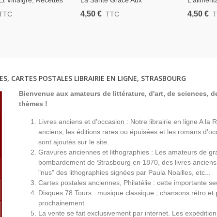
 Et Vinaigre, Recettes
La Santé Grâce Aux
L'aliment
es Maison, Quillin
Vitamines, Gustave Mathieu,
D'après H
4,50 €
4,50 €
TTC
TTC
ien-Être, Vins,
1983 - Bien-Être, Médecines
1981 - Di
 Cuisine, Diététique,
Douces, Diététique,
Dictionnaires,
ES, CARTES POSTALES LIBRAIRIE EN LIGNE, STRASBOURG
Bienvenue aux amateurs de littérature, d'art, de sciences, de
thèmes !
Livres anciens et d'occasion : Notre librairie en ligne A l
anciens, les éditions rares ou épuisées et les romans d'occ
sont ajoutés sur le site.
Gravures anciennes et lithographies : Les amateurs de gr
bombardement de Strasbourg en 1870, des livres anciens 
"nus" des lithographies signées par Paula Noailles, etc...
Cartes postales anciennes, Philatélie : cette importante s
Disques 78 Tours : musique classique ; chansons rétro et 
prochainement.
La vente se fait exclusivement par internet. Les expéditio