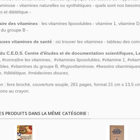
taminose - vitamines naturelles ou synthétiques - quels sont nos besoin
s et diététique -
aire des vitamines
: les vitamines liposolubles - vitamine 1, vitamine D
 du groupe B -
euses vitamines de santé
: où trouver les vitamines - tableau des co
 du C.E.D.S. Centre d'études et de documentation scientifiques, L
, #connaître les vitamines, #vitamines liposolubles, #vitamine 1, #vita
bles, #vitamines du groupe B, #hypovitaminose, #besoins vitaminiques
e, #diététique, #médecines douces,
on : livre broché, couverture souple, 261 pages, format 21 cm x 13,5 cm
ions au crayon.
ES PRODUITS DANS LA MÊME CATÉGORIE :