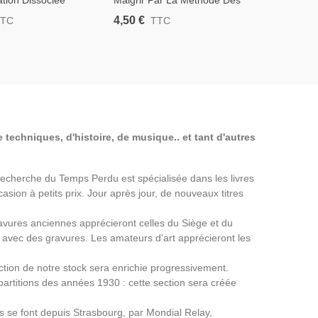
ation Dissociée
Maigrir Par La Méthode Des
Je Mange 
ay, Hay Et Walb,
Basses Calories, Behoteguy
Michel Mon
4,50 €
4,50 €
TTC
TTC
T
ététique, Régimes,
De Teramond Et Docteur Le
Diététique
Boz, 1965 - Diététique,
Régimes,
 techniques, d'histoire, de musique.. et tant d'autres
a Recherche du Temps Perdu est spécialisée dans les livres
asion à petits prix. Jour après jour, de nouveaux titres
avures anciennes apprécieront celles du Siège et du
avec des gravures. Les amateurs d'art apprécieront les
ection de notre stock sera enrichie progressivement.
partitions des années 1930 : cette section sera créée
ns se font depuis Strasbourg, par Mondial Relay,