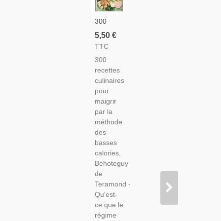
300
Recettes
5,50 €
Culinaires
TTC
Pour
300
Maigrir
recettes
Par La
culinaires
Méthode
pour
Des
maigrir
Basses
par la
Calories,
méthode
Behoteguy
des
De
basses
Teramond,
calories,
1966 -
Behoteguy
Diététique,
de
Régimes,
Teramond -
Qu'est-
ce que le
régime