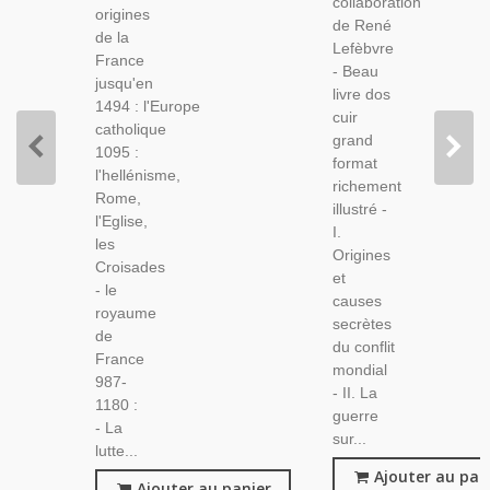
collaboration
Guerre
origines
Monarchie,
de René
Mondiale,
de la
Révolution,
Lefèbvre
France
XIXe
- Beau
jusqu'en
Siècle,
livre dos
1494 : l'Europe
cuir
catholique
grand
1095 :
format
l'hellénisme,
richement
Rome,
illustré -
l'Eglise,
I.
les
Origines
Croisades
et
- le
causes
royaume
secrètes
de
du conflit
France
mondial
987-
- II. La
1180 :
guerre
- La
sur...
lutte...
Ajouter au pan
Ajouter au panier