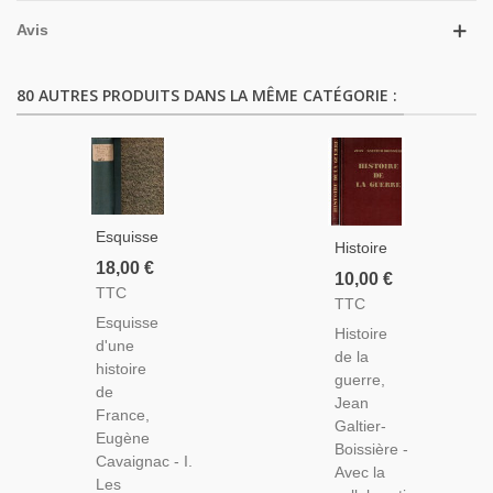
Avis
80 AUTRES PRODUITS DANS LA MÊME CATÉGORIE :
Esquisse
Histoire
D'une
18,00 €
De La
10,00 €
Histoire
TTC
Guerre,
TTC
De
Jean
Esquisse
France,
Histoire
Galtier-
d'une
De 1095
de la
Boissière,
histoire
À 1898,
guerre,
1933 -
de
Eugène
Jean
Guerre
France,
Cavaignac,
Galtier-
1914-
Eugène
1910 -
Boissière -
1918,
Cavaignac - I.
Moyen
Avec la
Première
Les
Age,