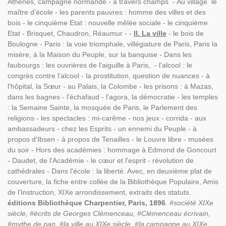
Athènes, campagne normande - à travers champs - Au village le
maître d'école - les parents pauvres : homme des villes et des
bois - le cinquième Etat : nouvelle mêlée sociale - le cinquième
Etat - Brisquet, Chaudron, Réaumur - -
II. La ville
- le bois de
Boulogne - Paris : la voie triomphale, villégiature de Paris, Paris la
misère, à la Maison du Peuple, sur la banquise - Dans les
faubourgs : les ouvrières de l'aiguille à Paris, - l'alcool : le
congrès contre l'alcool - la prostitution, question de nuances - à
l'hôpital, la Sœur - au Palais, la Colombe - les prisons : à Mazas,
dans les bagnes - l'échafaud - l'agora, la démocratie - les temples
: la Semaine Sainte, la mosquée de Paris, le Parlement des
religions - les spectacles : mi-carême - nos jeux - corrida - aux
ambassadeurs - chez les Esprits - un ennemi du Peuple - à
propos d'Ibsen - à propos de Tenailles - le Louvre libre - musées
du soir - Hors des académies : hommage à Edmond de Goncourt
- Daudet, de l'Académie - le cœur et l'esprit - révolution de
cathédrales - Dans l'école : la liberté. Avec, en deuxième plat de
couverture, la fiche entre collée de la Bibliothèque Populaire, Amis
de l'Instruction, XIXe arrondissement, extraits des statuts.
éditions Bibliothèque Charpentier, Paris, 1896
.
#société XIXe
siècle, #écrits de Georges Clémenceau, #Clémenceau écrivain,
#mythe de pan, #la ville au XIXe siècle, #la campagne au XIXe