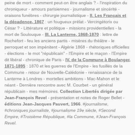
peine de mort - comment peut-on être anglais ? - l'inspiration du
chroniqueur - amours parisiennes - journalisme et sincérité -
oraisons funèbres - chirurgie journalistique -
II. Les Français et
la décadence, 1867
: un fougueux prélat - Vercingétorix ou
César ? - Littérature et politique - missions providentielles - la
mort de Soulouque -
III. La Lanterne, 1868-1870
: lettre de
Rochefort - feu les anciens partis - misères du théâtre - le
perroquet et son impénitent - Algérie 1868 - rhétoriques officielles
- élections - le mot "républicain" - l'Empire et le maçon - l'Empire
dit libéral - chronique de Paris -
IV. de la Commune à Boulanger,
1871-1895
: 1870 et les guerres de l'Empire - les fusillés de la
Commune - retour de Nouvelle-Calédonie - renaissance de la
Lanterne à Londres - mortelles ambitions - Mac-Mahon et le
néant - Dernière rencontre avec M. Courbet - un général
républicain - mes mémoires.
Collection Libertés dirigée par
Jean-François Revel
- présentation et notes de Roger Bellet -
éditions Jean-Jacques Pauvert, 1966
. #
journalisme,
#chroniques journaliste, #journalisme 19e siècle, #Second
Empire, #Troisième République, #la Commune, #Jean-François
Revel.