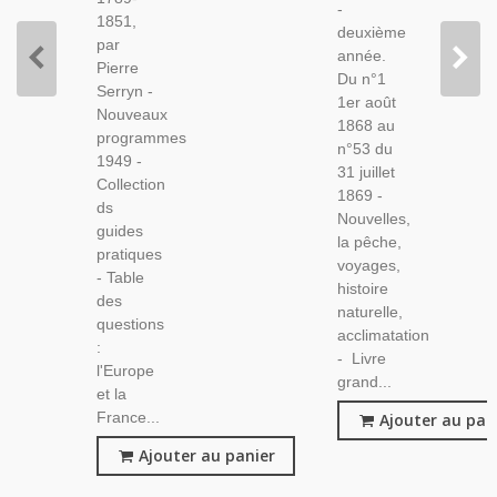
-
Anciens,
1851,
deuxième
Animaux,
par
année.
Pierre
Du n°1
Serryn -
1er août
Nouveaux
1868 au
programmes
n°53 du
1949 -
31 juillet
Collection
1869 -
ds
Nouvelles,
guides
la pêche,
pratiques
voyages,
- Table
histoire
des
naturelle,
questions
acclimatation
:
- Livre
l'Europe
grand...
et la
France...
Ajouter au pan
Ajouter au panier