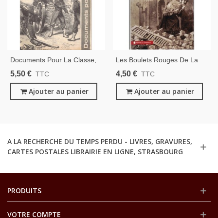
Documents Pour La Classe,
Les Boulets Rouges De La
1966 - Commune De 1871,
Commune, Georges
5,50 €
4,50 €
TTC
TTC
Image D'Epinal, Manuels
Coulonges, 2005 - Guerre
D'histoire, Pédagogie
Ajouter au panier
Franco-Prussienne, Parisiens
Ajouter au panier
Pendant La Commune De
Paris
A LA RECHERCHE DU TEMPS PERDU - LIVRES, GRAVURES,
CARTES POSTALES LIBRAIRIE EN LIGNE, STRASBOURG
PRODUITS
VOTRE COMPTE