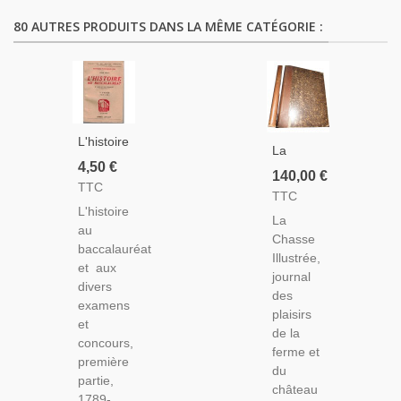
80 AUTRES PRODUITS DANS LA MÊME CATÉGORIE :
L'histoire
La
Au
4,50 €
Chasse
140,00 €
Baccalauréat,
TTC
Illustrée,
TTC
1789 À
Journal
L'histoire
1851,
La
Des
au
Pierre
Chasse
Plaisirs
baccalauréat
Serryn,
Illustrée,
De La
et aux
1948 -
journal
Ferme
divers
Manuels
des
Et Du
examens
D'histoire,
plaisirs
Château
et
Annales
de la
1868-
concours,
D'histoire
ferme et
1869 2e
première
du
Année -
partie,
château
Journaux
1789-