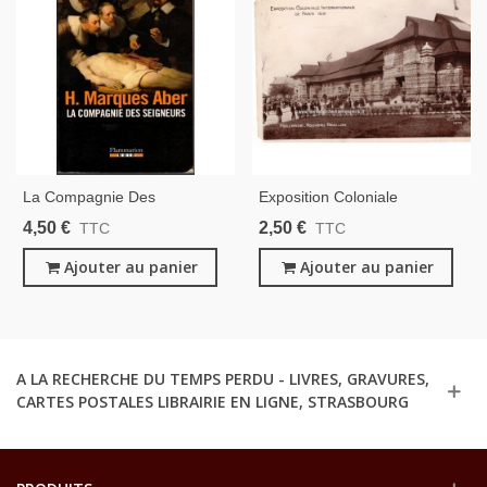
La Compagnie Des
Exposition Coloniale
Seigneurs, Hanna Marques-
Internationale De Paris 1931,
4,50 €
2,50 €
TTC
TTC
Aber, 2003 - Peste, Pays-
Hollande, Nouveau Pavillon-
Bas, Hollande XVIIe Siècle,
Ajouter au panier
Carte Postale 05 Paris,
Ajouter au panier
Roman Historique,,
Empire Colonial,
A LA RECHERCHE DU TEMPS PERDU - LIVRES, GRAVURES,
CARTES POSTALES LIBRAIRIE EN LIGNE, STRASBOURG