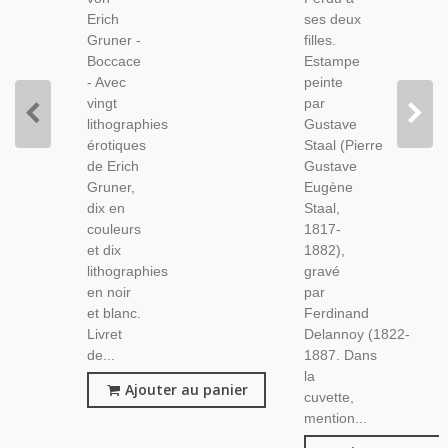
Fables,
Paradis
Erich
ses deux
Gravures
Perdu,
Gruner -
filles.
Erich
Chateaubriand
Boccace
Estampe
Gruner,
- Avec
peinte
Érotisme
vingt
par
lithographies
Gustave
érotiques
Staal (Pierre
de Erich
Gustave
Gruner,
Eugène
dix en
Staal,
couleurs
1817-
et dix
1882),
lithographies
gravé
en noir
par
et blanc.
Ferdinand
Livret
Delannoy (1822-
de...
1887. Dans
la
Ajouter au panier
cuvette,
mention...