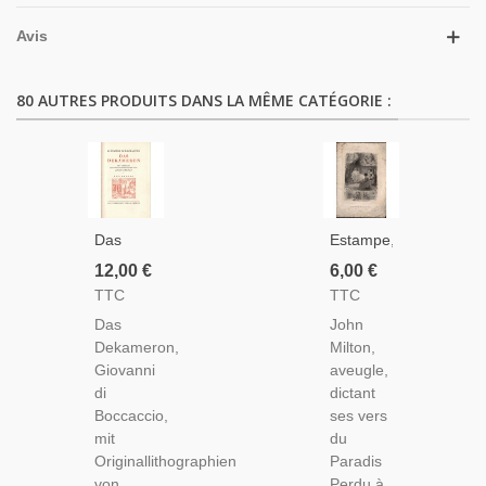
Avis
80 AUTRES PRODUITS DANS LA MÊME CATÉGORIE :
Das
Estampe,
Dekameron,
Milton
12,00 €
6,00 €
Giovanni
Dictant
TTC
TTC
Di
Ses Vers
Das
John
Boccaccio,1925
À Ses
Dekameron,
Milton,
-
Deux
Giovanni
aveugle,
Boccace,
Filles,
di
dictant
Décaméron,
Ferdinand
Boccaccio,
ses vers
Littérature
Delannoy,
mit
du
Moyen
Gustave
Originallithographien
Paradis
Age,
Staal -
von
Perdu à