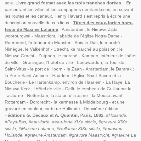
soie.
Livre grand format avec les trois tranches dorées.
En
parcourant les villes et les campagnes néerlandaises, en suivant
les routes et les canaux, Henry Havard s'est repris à écrire une
description nouvelle de ces lieux.
Titres des eaux-fortes hors-
texte de Maxime Lalanne
: Amsterdam, le Nieuwe Zijds
woorburgwal - Maastricht, l'abside de l'église Notre-Dame -
Roermond, l'intérieur du Munster - Bois-le-Duc, le marché -
Nimègue, le Valkenhof - Utrecht, ke marché au poission ; le
Nieuwe Gracht - Zutphen, le marché - Kampen, intérieur de l'hôtel
de ville - Groningue, l'hôtel de ville - Leeuwarden, la Tour de
Saint-Vitus - le port de Hoorn - la Zaan - Amsterdam, le Damrak ;
la Porte Saint-Antoine - Haarlem, l'Eglise Saint-Bavon et la
Boucherie - Le Hartenkamp, environ de Haarlem - La Haye, La
Nieuwe Kerk ; l'Hôtel de ville - Delft, le tombeau de Guillaume le
Taciturne - Rotterdam, la statue d'Erasme - la Meuse avant
Rotterdam - Dordrecht - la kermesse à Middelbourg - et une
gravure en couleur, carte de Hollande. Deuxième édition
-
éditions G. Decaux et A. Quantin, Paris, 1882
.
#Hollande,
#Pays-Bas, #eau-forte, #eau-forte XIXe siècle, #gravure XIXe
siècle, #Maxime Lalanne, #Hollande XIXe siècle, #tourisme
Hollande, #gravure Amsterdam, #gravure Maastricht, #gravure La