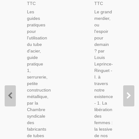
Pratiques
Merdier,
TTC
TTC
Pour
Louis
Les
Le grand
L'utilisation
Leprince-
guides
merdier,
Du Tube
Ringuet,
pratiques
ou
D'acier,
1978 -
pour
l'espoir
Serrurerie,
Mondialisation,
l'utilisation
pour
1970 -
Économie,
du tube
demain
Manuels
Sociologie
d'acier,
? par
Enseignement
guide
Louis
Technique
pratique
Leprince-
1,
Ringuet -
serrurerie,
I. à
petite
travers
construction
notre
métallique,
existence
par la
- 1. La
Chambre
libération
syndicale
des
des
femmes :
fabricants
la lessive
de tubes
de nos