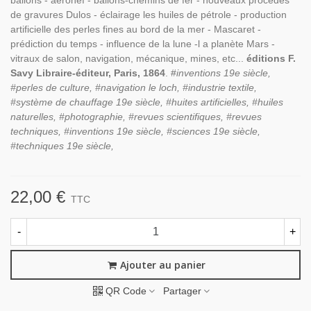
ballons - aéronef - ballons-chemins de fer - nouveaux procédés
de gravures Dulos - éclairage les huiles de pétrole - production
artificielle des perles fines au bord de la mer - Mascaret -
prédiction du temps - influence de la lune -l a planète Mars -
vitraux de salon, navigation, mécanique, mines, etc...
éditions F.
Savy Libraire-éditeur, Paris, 1864
. #
inventions 19e siècle,
#perles de culture, #navigation le loch, #industrie textile,
#système de chauffage 19e siècle, #huites artificielles, #huiles
naturelles, #photographie, #revues scientifiques, #revues
techniques, #inventions 19e siècle, #sciences 19e siècle,
#techniques 19e siècle,
22,00 €
TTC
-
+
Ajouter au panier
QR Code
Partager