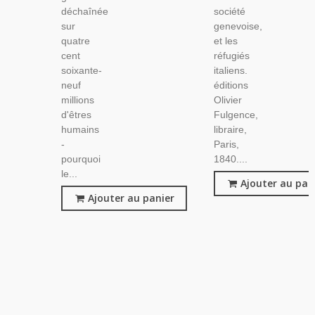
déchaînée
société
sur
genevoise,
quatre
et les
cent
réfugiés
soixante-
italiens.
neuf
éditions
millions
Olivier
d'êtres
Fulgence,
humains
libraire,
-
Paris,
pourquoi
1840....
le...
Ajouter au pan
Ajouter au panier