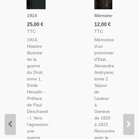
1914
Mémoires
Histoire
D'un
25,00 €
12,00 €
Illustrée
Prisonnier
TTC
TTC
De La
D'Etat,
1914,
Mémoires
Guerre
T2,
Histoire
d'un
Du Droit
Alexandre
illustrée
prisonnier
T1,
Andryane,
de la
d'Etat,
Emile
1840 -
guerre
Alexandre
Hinzelin,
Genève,
du Droit,
Andryane,
1916 -
Réfugiés
tome 1,
tome 2.
Guerre
Italiens,
Emile
Séjour
1914-
Société
Hinzelin -
de
1918,
XIXe
Préface
l'auteur
Relations
Siècle
de Paul
à
Internationales
Deschanel
Genève
XXe
- I. Vers
de 1820
l'agression :
à 1822.
une
Rencontre
guerre
avec la