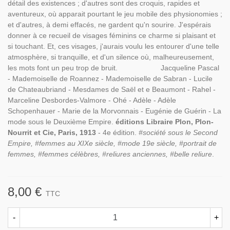
détail des existences ; d'autres sont des croquis, rapides et
aventureux, où apparait pourtant le jeu mobile des physionomies ;
et d'autres, à demi effacés, ne gardent qu'n sourire. J'espérais
donner à ce recueil de visages féminins ce charme si plaisant et
si touchant. Et, ces visages, j'aurais voulu les entourer d'une telle
atmosphère, si tranquille, et d'un silence où, malheureusement,
les mots font un peu trop de bruit. Jacqueline Pascal
- Mademoiselle de Roannez - Mademoiselle de Sabran - Lucile
de Chateaubriand - Mesdames de Saël et e Beaumont - Rahel -
Marceline Desbordes-Valmore - Ohé - Adèle - Adèle
Schopenhauer - Marie de la Morvonnais - Eugénie de Guérin - La
mode sous le Deuxième Empire.
éditions Libraire Plon, Plon-
Nourrit et Cie, Paris, 1913
- 4e édition.
#société sous le Second
Empire, #femmes au XIXe siècle, #mode 19e siècle, #portrait de
femmes, #femmes célèbres, #reliures anciennes, #belle reliure
.
8,00 €
TTC
-
+