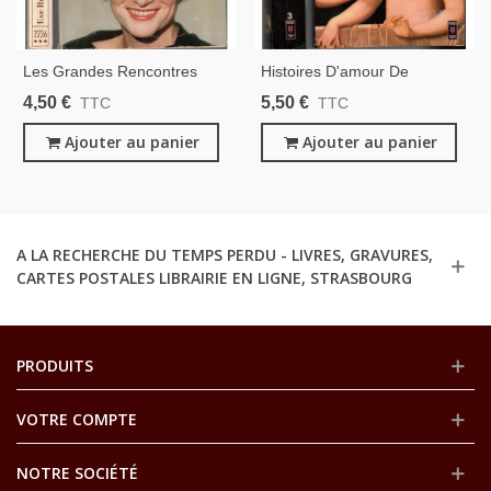
Les Grandes Rencontres
Histoires D'amour De
Amoureuses, Eve Ruggieri,
L'Histoire De France T3
4,50 €
5,50 €
TTC
TTC
1987 - , Femmes Célèbres
L'intimité Des Reines Et
Ajouter au panier
Favorites, Guy Breton 1975 -
Ajouter au panier
Renaissance, Femmes
Célèbres
A LA RECHERCHE DU TEMPS PERDU - LIVRES, GRAVURES,
CARTES POSTALES LIBRAIRIE EN LIGNE, STRASBOURG
PRODUITS
VOTRE COMPTE
NOTRE SOCIÉTÉ