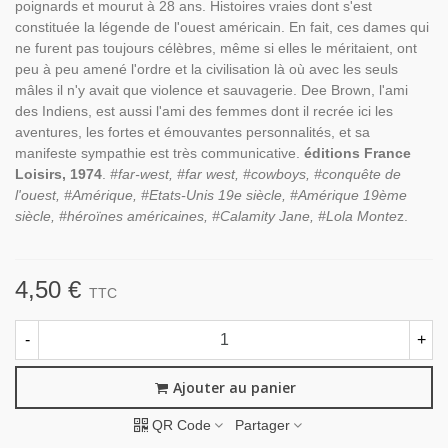
poignards et mourut à 28 ans. Histoires vraies dont s'est
constituée la légende de l'ouest américain. En fait, ces dames qui
ne furent pas toujours célèbres, même si elles le méritaient, ont
peu à peu amené l'ordre et la civilisation là où avec les seuls
mâles il n'y avait que violence et sauvagerie. Dee Brown, l'ami
des Indiens, est aussi l'ami des femmes dont il recrée ici les
aventures, les fortes et émouvantes personnalités, et sa
manifeste sympathie est très communicative.
éditions France
Loisirs, 1974
.
#far-west, #far west, #cowboys, #conquête de
l'ouest, #Amérique, #Etats-Unis 19e siècle, #Amérique 19ème
siècle, #héroïnes américaines, #Calamity Jane, #Lola Monte
z.
4,50 €
TTC
-
+
Ajouter au panier
QR Code
Partager