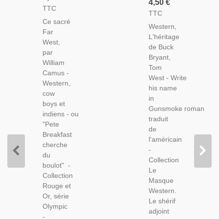
4,50 €
Far
TTC
De Buck
TTC
West,
Bryant,
Ce sacré
William
Western,
Tom
Far
Camus,
L'héritage
West,
West,
1975 -
de Buck
1976 -
par
Collection
Bryant,
Far
William
Rouge
Tom
West,
Camus -
Et Or
West - Write
Cow-
Western,
Olympic,
his name
Boys, Le
cow
Far West
in
Masque
boys et
Jeunesse
Gunsmoke roman
Western,
indiens - ou
Adolescents
traduit
Roman
"Pete
de
Policier,
Breakfast
l'américain
cherche
-
du
Collection
boulot" -
Le
Collection
Masque
Rouge et
Western.
Or, série
Le shérif
Olympic
adjoint
-