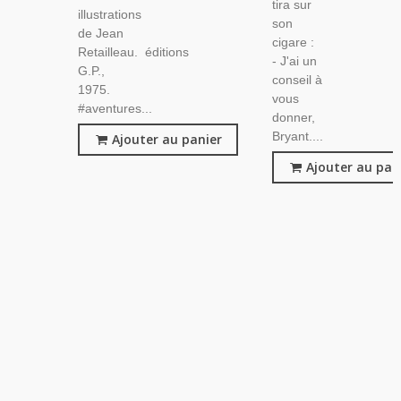
tira sur
illustrations
son
de Jean
cigare :
Retailleau. éditions
- J'ai un
G.P.,
conseil à
1975.
vous
#aventures...
donner,
Bryant....
Ajouter au panier
Ajouter au pan