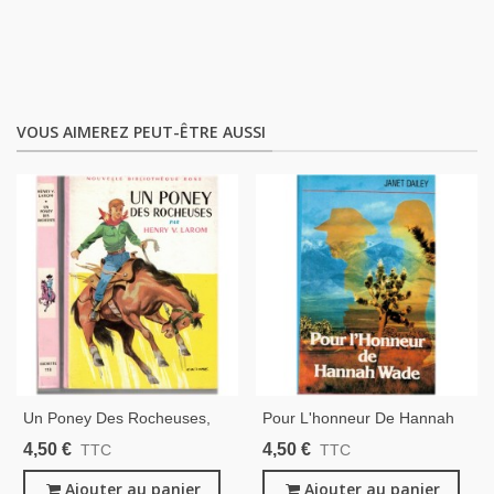
VOUS AIMEREZ PEUT-ÊTRE AUSSI
Un Poney Des Rocheuses,
Pour L'honneur De Hannah
Henry Larom, 1964 - Far
Wade, Janet Dailey, 1986 -
4,50 €
4,50 €
TTC
TTC
West, Aventures Jeunesse,
Far West, Nouveau-Mexique
Bibliothèque Rose
Ajouter au panier
1880, Femme Blanche
Ajouter au panier