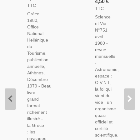
4,50 €
Office
TTC
Olympiques
TTC
Nationale
Antiquité,
Grèce
Hellénique
Science
Illusions
1980,
Du
et Vie
D'optique,
Office
Tourisme,
N°751
Lynx,
National
1979 -
avril
Sériculture
Hellénique
Grèce,
1980 -
Soie
du
Tourisme,
revue
Artisanale,-
Tourisme,
Archéologie,
mensuelle
Science
publication
Antiquité,
-
Et Vie
annuelle,
Grèce
Astronomie,
N°751
Athènes,
Antique,
espace :
Avril
Décembre
O.V.N.I.,
1980 -
1979 - Beau
la foi qui
livre
vient du
grand
vide : un
format
organisme
richement
quasi
illustré -
officiel et
la Grèce
certifié
: les
scientifique,
paysages,