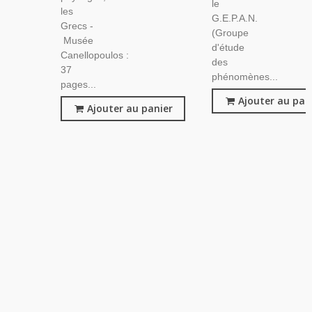
le
les
G.E.P.A.N.
Grecs -
(Groupe
Musée
d'étude
Canellopoulos :
des
37
phénomènes...
pages...
Ajouter au pan
Ajouter au panier