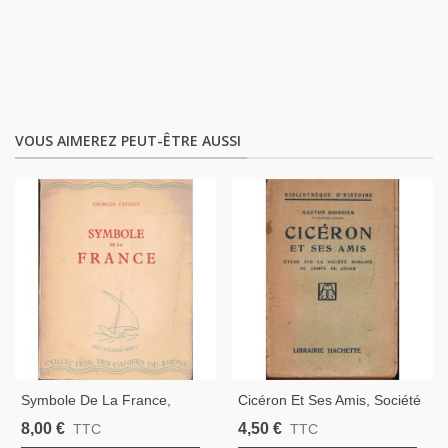
VOUS AIMEREZ PEUT-ÊTRE AUSSI
Symbole De La France,
Cicéron Et Ses Amis, Société
Georges Cattaui, St Louis Et
Romaine Du Temps De
8,00 €
4,50 €
TTC
TTC
L'ordre Temporel Chrétien,
César, Gaston Boissier, 1932