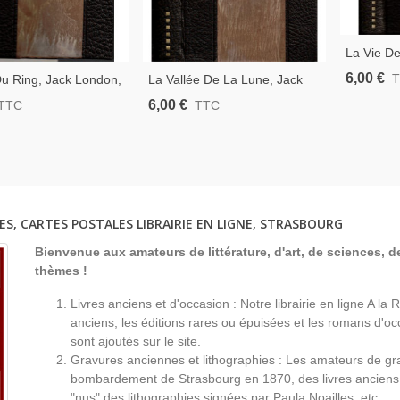
La Vie De
Maeterlin
6,00 €
u Ring, Jack London,
La Vallée De La Lune, Jack
Entomolog
uée Vers L'or, Alaska,
London, 1928 - Amérique
6,00 €
TTC
TTC
Reliure Cu
'aventures, Reliure
1920, Roman D'aventures,
eflet Soie
Reliure Cuir Et Reflet Soie
ES, CARTES POSTALES LIBRAIRIE EN LIGNE, STRASBOURG
Bienvenue aux amateurs de littérature, d'art, de sciences, de
thèmes !
Livres anciens et d'occasion : Notre librairie en ligne A l
anciens, les éditions rares ou épuisées et les romans d'occ
sont ajoutés sur le site.
Gravures anciennes et lithographies : Les amateurs de gr
bombardement de Strasbourg en 1870, des livres anciens 
"nus" des lithographies signées par Paula Noailles, etc...