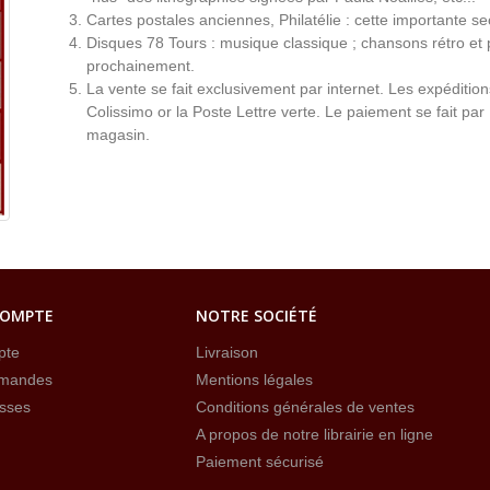
Cartes postales anciennes, Philatélie : cette importante s
Disques 78 Tours : musique classique ; chansons rétro et 
prochainement.
La vente se fait exclusivement par internet. Les expéditio
Colissimo or la Poste Lettre verte. Le paiement se fait par
magasin.
COMPTE
NOTRE SOCIÉTÉ
pte
Livraison
mandes
Mentions légales
sses
Conditions générales de ventes
A propos de notre librairie en ligne
Paiement sécurisé