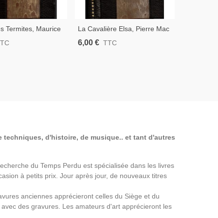
s Termites, Maurice
La Cavalière Elsa, Pierre Mac
Ni Ange Ni
ck, 1928 - Insectes,
Orlan, 1921 - Roman
Maurois, 1
6,00 €
6,00 €
TTC
TTC
T
ie, Zoologie,
D'aventures, Reliure Cuir Et
Monarchie 
ir Et Reflet Soie,
Reflet Soie
Cuir Et Re
 techniques, d'histoire, de musique.. et tant d'autres
a Recherche du Temps Perdu est spécialisée dans les livres
asion à petits prix. Jour après jour, de nouveaux titres
avures anciennes apprécieront celles du Siège et du
avec des gravures. Les amateurs d'art apprécieront les