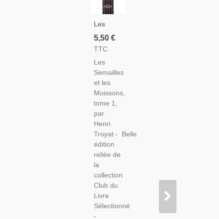
Les
Semailles
5,50 €
Et Les
TTC
Moissons,
Les
T1,
Semailles
Henri
et les
Troyat -,
Moissons,
Collection
tome 1,
Club Du
par
Livre
Henri
Sélectionné,
Troyat - Belle
Exemplaire
édition
Numéroté,
reliée de
la
collection
Club du
Livre
Sélectionné
-