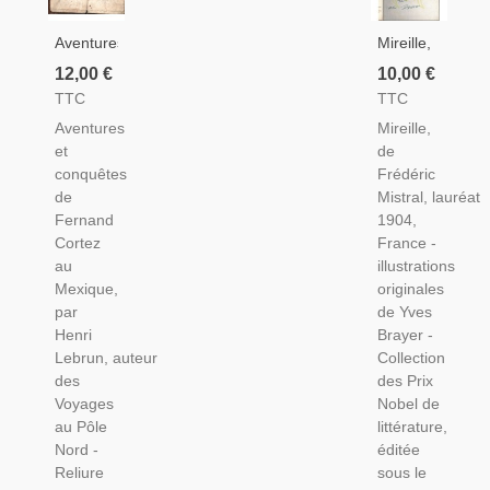
Aventures
Mireille,
Et
De
12,00 €
10,00 €
Conquêtes
Frédéric
TTC
TTC
De
Mistral,
Aventures
Mireille,
Fernand
1964 -
et
de
Cortez
Amours
conquêtes
Frédéric
Au
Contrariés,
de
Mistral, lauréat
Mexique,
Poème
Fernand
1904,
Henri
Provençal,
Cortez
France -
Lebrun,
Provence,
au
illustrations
1842-
Collection
Mexique,
originales
XVIe
Des Prix
par
de Yves
Siècle,
Nobel
Henri
Brayer -
Amérique
De
Lebrun, auteur
Collection
Latine,
Littérature
des
des Prix
Anthropologie,
-
Voyages
Nobel de
au Pôle
littérature,
Nord -
éditée
Reliure
sous le