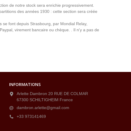
ection de notre stock sera enrichie progressivement.
partitions des années 1930 : cette section sera créée
ns se font depuis Strasbourg, par Mondial Relay,
 Paypal, virement bancaire ou chèque. . Il n'y a pas de
INFORMATIONS
Arlette Dambron 20 RUE DE COLMAR
67300 SCHILTIGHEIM France
dambron.arlette@gmail.com
+33 973141469