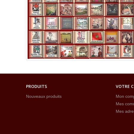
PRODUITS
VOTRE 
Nouveaux produits
Mon com
Mes com
Mes adre