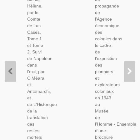
Cases,
Brochure
Hélène,
propagande
1842 -
Pionners
par le
de
Mémoires
Et
Comte
l'Agence
De
Explorateurs
de Las
économique
Napoléon
Coloniaux,
Cases,
des
Bonaparte
1943 -
Tome 1
colonies dans
En Exil,
Trains,
et Tome
le cadre
Ier
Empire
2. Suivi
de
Empire
Colonial
de Napoléon
l'exposition
dans
des
l'exil, par
pionniers
O'Méara
et
et
explorateurs
Antomarchi,
coloniaux
et
en 1943
de L'Historique
au
de la
Musée
translation
de
des
l'Homme - Ensemble
restes
d'une
mortels
brochure