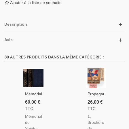
Ajouter à la liste de souhaits
Description
Avis
80 AUTRES PRODUITS DANS LA MÊME CATÉGORIE :
Mémorial
Propagande
De
Coloniale,
60,00 €
26,00 €
Sainte-
Ticket
TTC
TTC
Hélène,
Train-
Mémorial
1.
2 Tomes,
Exposition
de
Brochure
De Las
Et
Sainte-
de