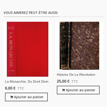
VOUS AIMEREZ PEUT-ÊTRE AUSSI
Histoire De La Révolution
Française, L'Empire,
25,00 €
La Monarchie, Du Droit Divin
TTC
Restauration, Monarchie De
Aux Constitutions Modernes,
6,00 €
TTC
1830, T4, Vivien 1843 -
Ajouter au panier
Harold Nicolson, 1964 -
Napoléon, Gravures 19e S.
Histoire De France,
Ajouter au panier