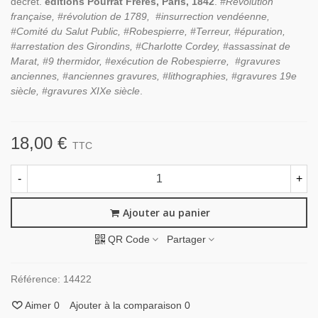
décret.
éditions Pourrat Frères, Paris, 1842
.
#Révolution
française, #révolution de 1789, #insurrection vendéenne,
#Comité du Salut Public, #Robespierre, #Terreur, #épuration,
#arrestation des Girondins, #Charlotte Cordey, #assassinat de
Marat, #9 thermidor, #exécution de Robespierre, #gravures
anciennes, #anciennes gravures, #lithographies, #gravures 19e
siècle, #gravures XIXe siècle
.
18,00 €
TTC
-
+
Ajouter au panier
QR Code
Partager
Référence:
14422
Aimer
0
Ajouter à la comparaison
0