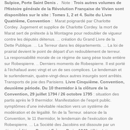
Sulpice, Porte Saint Denis .
Note :
Trois autres volumes de
l'Histoire générale de la Révolution Française de Vivien sont
disponibles sur le site : Tomes 1
, 2 et 4.
Suite du Livre
Quatrième, Convention
: Marat poignardé par Charlotte
Cordey. Jugement et supplice de Charlotte Cordey. la mort de
Marat sert de prétexte à la Montagne pour redoubler de vigueur
contre les députés détenus. ... création du Grand Livre de la
Dette Publique. ... La Terreur dans les départements. ... La loi de
prairial devient le point de départ d'un redoublement de terreur.
La responsabilité morale de ce régime de sang pèse toute entière
sur Robespierre. .. Derniers moments de Robespierre. Il est porté
à l'échafaud avec vingt et un de ses complices. Le lendemain et
le surlendemain, quatre-vingt-deux autres insurgés sont arrêtés.
Transports de joie des Parisiens.
Livre Cinquième. Convention,
deuxième période. Du 10 thermidor à la clôture de la
Convention, 29 juillet 1794 / 26 octobre 1795
: situation des
partis après le 9 thermidor. Manifestation de l'esprit public.
symptômes d'une inévitable réaction vers un système de
modération et de légalité. fin de la Terreur. séance de la
Convention, le 11 thermidor, le lendemain de l'exécution de
Robespierre. ... La Société des Jacobins est dissoute par un