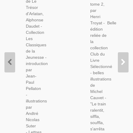
de Le
1967 -
tome 2,
Club Du
Trésor
Provence,
par
Livre
d'Arlatan,
Contes
Henri
Sélectionné,
Alphonse
Enfants,
Troyat - Belle
Daudet -
Littérature
édition
Collection
Jeunesse
reliée de
Les
la
Classiques
collection
de la
Club du
Jeunesse -
Livre
introduction
Sélectionné
par
- belles
Jean-
illustrations
Paul
de
Pellaton
Michel
-
Cauvet -
illustrations
"Le train
par
ralentit,
Andtré
siffla,
Nicolas
souffla,
Suter
s'arrêta
- Lettres