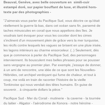
Beauval, Genève, avec belle couverture en simili-cuir
estampé doré, sur papier bouffant de luxe, et illustré hors-
texte par des photographies -
"J'aimerais vous parler du Pacifique Sud, vous décrire ce qu'était
réellement la guerre là-bas, dans cet océan sans fin, parsemé de
taches minuscules en corail que nous appelions des îles. Je
voudrais tant évoquer pour vous les cocotier dont les cimes
s'inclinent d'un mouvement plein de grâce vers la mer turquoise,
les récifs contre lesquels les vagues se brisent en une pluie irisée,
les lagons intérieurs au charme ensorceleur. (..) Seulement, dès
que je commence à parler du Pacifique Sud, des personnages
interviennent. Ils bousculent mes belles phrases pour se pousser
sans vergogne au premier plan. Par exemple, j'essaye de donner,
à un ami de rencontre, une idée de ce que sont les Nouvelles-
Hébrides, cet archipel verdoyant qui fume de chaleur, et tout à
coup, me voilà en train de raconter l'histoire de la vieille
Tonkinoise qui nous vendait des têtes humains. En guise de
souvenir... à cinquante dollars la pièce."
Pacifique Sud - Mer du Corail - mutinerie - la caverne - la tournée
du laitier - Aligator - l'aérodrome de Konora - notre héroïne -