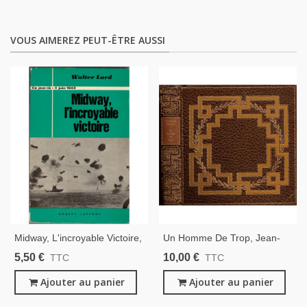
VOUS AIMEREZ PEUT-ÊTRE AUSSI
Midway, L'incroyable Victoire,
Un Homme De Trop, Jean-
Ce Jour-Là, 4 Juin 1942,
Pierre Chabrol, 1970 -, 2e
5,50 €
10,00 €
TTC
TTC
Walter Lord, 1969 - -, 2e
Guerre Mondiale, Résistance,
Guerre Mondiale, Guerre Du
Ajouter au panier
Les Grands Romans De
Ajouter au panier
Pacifique,
Guerre,