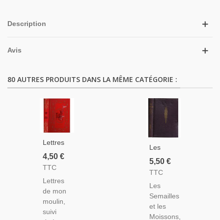
Description
Avis
80 AUTRES PRODUITS DANS LA MÊME CATÉGORIE :
Lettres
Les
De Mon
4,50 €
Semailles
5,50 €
Moulin,
TTC
Et Les
TTC
Le
Moissons,
Lettres
Trésor
Les
T2,
de mon
D'Arlatan,
Semailles
Henri
moulin,
Alphonse
et les
Troyat -,
suivi
Daudet,
Moissons,
Collection