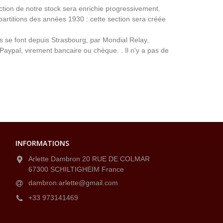
ection de notre stock sera enrichie progressivement.
partitions des années 1930 : cette section sera créée
ns se font depuis Strasbourg, par Mondial Relay,
 Paypal, virement bancaire ou chèque. . Il n'y a pas de
INFORMATIONS
Arlette Dambron 20 RUE DE COLMAR
67300 SCHILTIGHEIM France
dambron.arlette@gmail.com
+33 973141469