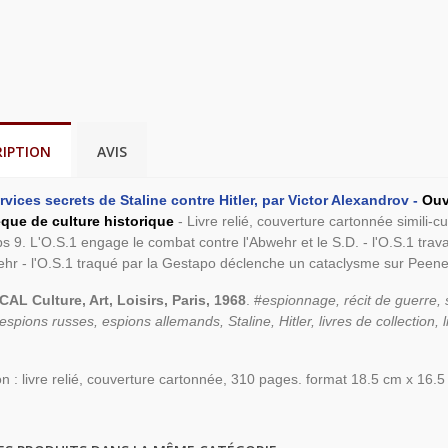
RIPTION
AVIS
rvices secrets de Staline contre Hitler, par Victor Alexandrov -
Ouv
èque de culture historique
- Livre relié, couverture cartonnée simili-cu
s 9. L'O.S.1 engage le combat contre l'Abwehr et le S.D. - l'O.S.1 travail
ehr - l'O.S.1 traqué par la Gestapo déclenche un cataclysme sur Pee
CAL Culture, Art, Loisirs, Paris, 1968
. #
espionnage, récit de guerre,
espions russes, espions allemands, Staline, Hitler, livres de collection, 
on : livre relié, couverture cartonnée, 310 pages. format 18.5 cm x 16.5