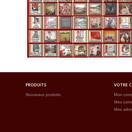
PRODUITS
VOTRE 
Nouveaux produits
Mon com
Mes com
Mes adre