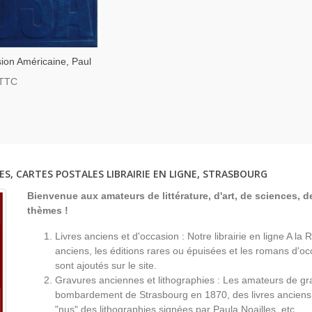
ion Américaine, Paul
1968 - Politique
TTC
ne, Histoire
, Société
ne, Etats-Unis,
ES, CARTES POSTALES LIBRAIRIE EN LIGNE, STRASBOURG
Bienvenue aux amateurs de littérature, d'art, de sciences, de
thèmes !
Livres anciens et d'occasion : Notre librairie en ligne A l
anciens, les éditions rares ou épuisées et les romans d'occ
sont ajoutés sur le site.
Gravures anciennes et lithographies : Les amateurs de gr
bombardement de Strasbourg en 1870, des livres anciens 
"nus" des lithographies signées par Paula Noailles, etc...