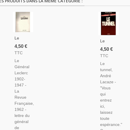
ES PRODUITS DANS LA MÊME CATÉGORIE :
Le
Le
Général
4,50 €
Tunnel,
4,50 €
Leclerc
TTC
André
TTC
1902-
Lacaze,
Le
1947, La
Le
1978 -
Général
Revue
tunnel,
Camps
Leclerc
Française,
André
De
1902-
1962 -
Lacaze -
Concentration,
1947 -
2e
"Vous
2e
La
Guerre
qui
Guerre
Revue
Mondiale,
entrez
Mondiale,
Française,
Biographies
ici,
Résistance,
1962 -
Militaires,
laissez
lettre du
Revues
toute
général
Historiques
espérance."
de