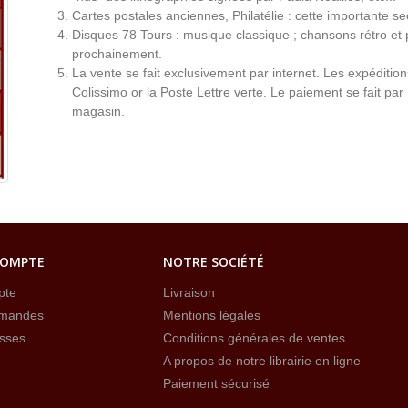
Cartes postales anciennes, Philatélie : cette importante s
Disques 78 Tours : musique classique ; chansons rétro et 
prochainement.
La vente se fait exclusivement par internet. Les expéditio
Colissimo or la Poste Lettre verte. Le paiement se fait par
magasin.
COMPTE
NOTRE SOCIÉTÉ
pte
Livraison
mandes
Mentions légales
sses
Conditions générales de ventes
A propos de notre librairie en ligne
Paiement sécurisé