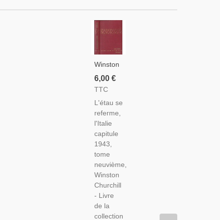
Winston
Churchill,
6,00 €
La
TTC
Deuxième
L'étau se
Guerre
referme,
Mondiale,
l'Italie
T9
capitule
L'étau
1943,
Se
tome
Referme,
neuvième,
L'Italie
Winston
Capitule
Churchill
1943,
- Livre
1965 -
de la
2e
collection
Guerre