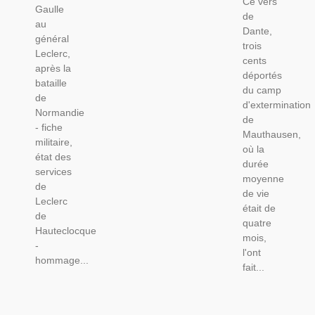
Ce vers
Gaulle
de
au
Dante,
général
trois
Leclerc,
cents
après la
déportés
bataille
du camp
de
d'extermination
Normandie
de
- fiche
Mauthausen,
militaire,
où la
état des
durée
services
moyenne
de
de vie
Leclerc
était de
de
quatre
Hauteclocque
mois,
-
l'ont
hommage...
fait...