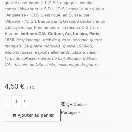
qualité aster corps 9. L'O.S.1 engage le combat
contre l'Abwehr et le S.D. - l'O.S.1 travaille aussi pour
l'Angleterre - l'O.S. 1 est floué, en Suisse, par
l'Abwehr - l'O.S.1 traqué par la Gestapo déclenche un
cataclysme sur Peenemünde - le réseau O.S.1 en
Europe.
éditions CAL Culture, Art, Loisirs, Paris,
1968
. #
espionnage, récit de guerre, seconde guerre
mondiale, 2e guerre mondiale, guerre 1939/45,
espions russes, espions allemands, Staline, Hitler,
livres de collection, livres de bibliothèque, éditions
CAL, histoire du XXe siècle, espionnage de guerre
.
4,50 €
TTC
-
+
QR Code
Partager
Ajouter au panier