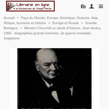
0
Accueil
>
Pays du Monde, Europe, Amérique, Océanie, Asie,
Afrique, tourisme et histoire
>
Europe et Russie
>
Grande
Bretagne
>
Winston Churchill un siècle d'histoire, Jean Améry,
1965 - biographies grands hommes, 2e guerre mondiale,
Angleterre