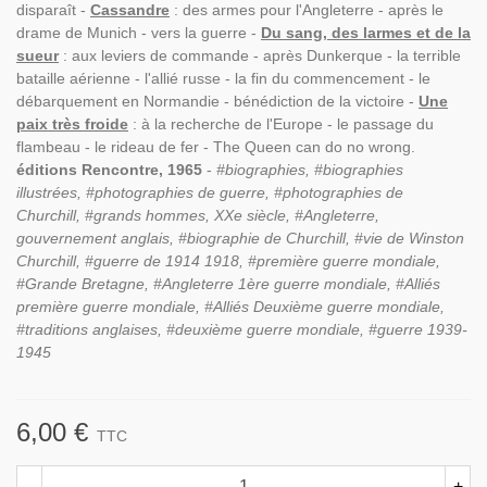
disparaît -
Cassandre
: des armes pour l'Angleterre - après le
drame de Munich - vers la guerre -
Du sang, des larmes et de la
sueur
: aux leviers de commande - après Dunkerque - la terrible
bataille aérienne - l'allié russe - la fin du commencement - le
débarquement en Normandie - bénédiction de la victoire -
Une
paix très froide
: à la recherche de l'Europe - le passage du
flambeau - le rideau de fer - The Queen can do no wrong.
éditions Rencontre, 1965
-
#biographies, #biographies
illustrées, #photographies de guerre, #photographies de
Churchill, #grands hommes, XXe siècle, #Angleterre,
gouvernement anglais, #biographie de Churchill, #vie de Winston
Churchill, #guerre de 1914 1918, #première guerre mondiale,
#Grande Bretagne, #Angleterre 1ère guerre mondiale, #Alliés
première guerre mondiale, #Alliés Deuxième guerre mondiale,
#traditions anglaises, #deuxième guerre mondiale, #guerre 1939-
1945
6,00 €
TTC
-
+