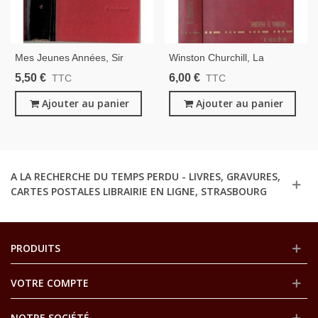
Mes Jeunes Années, Sir
Winston Churchill, La
Winston Churchill, 1960 -
Deuxième Guerre Mondiale,
5,50 €
6,00 €
TTC
TTC
Biographies Personnages
T2 Triomphe Et Tragédie, Le
Historiques, Grande
Ajouter au panier
Rideau De Fer 1945, 1965 -
Ajouter au panier
Bretagne, Édition Numérotée
2e Guerre Mondiale,
A LA RECHERCHE DU TEMPS PERDU - LIVRES, GRAVURES,
CARTES POSTALES LIBRAIRIE EN LIGNE, STRASBOURG
PRODUITS
VOTRE COMPTE
NOTRE SOCIÉTÉ