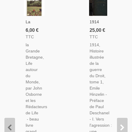
La
1914
Grande
Histoire
6,00 €
25,00 €
Bretagne,
Illustrée
TTC
TTC
Life
De La
la
1914,
Autour
Guerre
Grande
Histoire
Du
Du Droit
Bretagne,
illustrée
Monde,
T1,
Life
de la
John
Emile
autour
guerre
Osborne,
Hinzelin,
du
du Droit,
1961 -
1916 -
Monde,
tome 1,
Angleterre,
Guerre
par John
Emile
Histoire
1914-
Osborne
Hinzelin -
Grande
1918,
et les
Préface
Bretagne,
Relations
Rédacteurs
de Paul
Beaux
Internationales
de Life
Deschanel
Livres,
XXe
- beau
- I. Vers
livre
l'agression :
grand
une