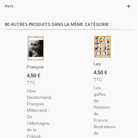
Avis
80 AUTRES PRODUITS DANS LA MÊME CATÉGORIE :
Les
François
Gaffes
4,50 €
Mitterrand,
4,50 €
De
TTC
Über
TTC
L'histoire
Deutschland,
Les
De
Über
B.
gaffes
France,
Deutschland,
Schwibs,
de
Illustrations
François
1996 -
l'histoire
De
Mitterrand -
De
de
Jacques
De
L'Allemagne,
France,
Faizant,
l'Allemagne,
De La
illustrations
1973 -
de la
France,
de
Humour,
France,