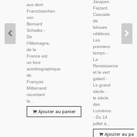
Réunification
Jacques
Caricatures
aus dem
Allemagne,
Faizant.
Politiques,
Französischen
Socialistes,
Cascade
von
de
Bernard
bévues
Schwibs -
célèbres.
De
Les
l'Allemagne,
premiers
de la
temps -
France est
La
un livre
Renaissance
autobiographique
et le vert
de
galant -
François
Le grand
Mitterrand
siècle -
racontant
le siècle
la...
des
Lumières
Ajouter au panier
- Du 14
juillet à...
Ajouter au pan