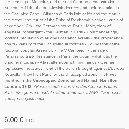
the meeting at Montoire, and the anti-German demonstration in
November 11th - the anti-Jewish decrees and their reception in
the Occupied Zone - Glimpes of Paris little cafés and the man in
the street - the return of the Duke of Reichstadt's ashes - crisis of
december 12th - the Germans starve Paris - Martyrdom of
engineer Bonsergent - the German in Paris - Commanderings,
lootings, regulation of all kinds of french activity - the propaganda
board - venalty of the Occupying Authorities - Foundation of the
National populair Assembly - the V Campaign - the sale of
Pétain's portrait- Résistance in Paris, the Country districts, the
prisoners' Camps - A last afternoon with my friends - German
repressive measures - end of the action brought against L'Europe
Nouvelle - How I left Paris for the Unuccupied Zone -
II. Fives
months in the Unoccupied Zone
.
Edited Hamish Hamilton,
London, 1942
.
#Paris occupée, #arrivée des Allemands dans
Paris, #2e guerre mondiale, #2nd world war, #WW2, #war novel,
#antique english book
.
6,00 €
TTC