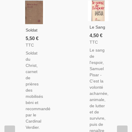
Le Sang
Soldat
De
4,50 €
Du
5,50 €
L'espoir,
TTC
Christ,
TTC
Samuel
Carnet
Le sang
Pisar,
Soldat
De
de
1979 -
du
Prières
l'espoir,
Shoah,
Christ,
Des
Samuel
Camps
carnet
Mobilisés,
Pisar -
De
de
Mgr
C'est la
Concentration,
prières
Verdier
volonté
Nazisme,
des
Abbé
acharnée,
2e
mobilisés
Godin
animale,
Guerre
béni et
1939 -
de lutter
Mondiale,
recommandé
Aumônier
et de
par le
Armées,
survivre,
Cardinal
Missel
puis de
Verdier.
Militaires
renaître