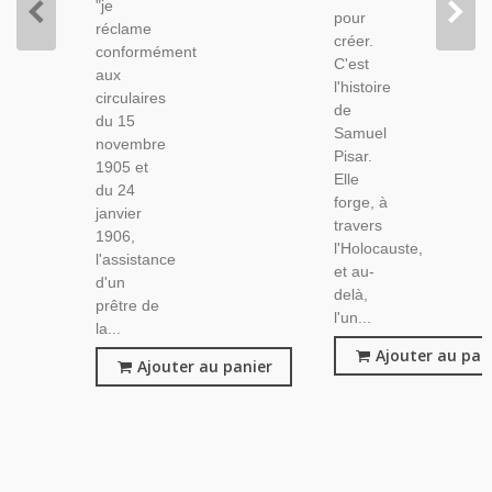
"je
Chrétiens,
pour
réclame
créer.
conformément
C'est
aux
l'histoire
circulaires
de
du 15
Samuel
novembre
Pisar.
1905 et
Elle
du 24
forge, à
janvier
travers
1906,
l'Holocauste,
l'assistance
et au-
d'un
delà,
prêtre de
l'un...
la...
Ajouter au pan
Ajouter au panier