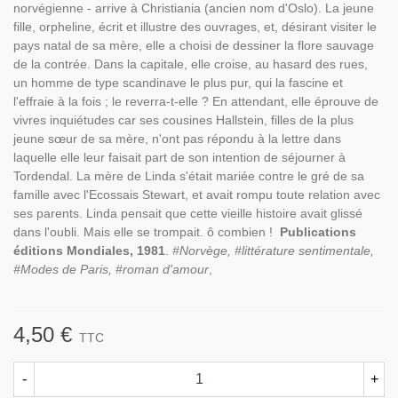
norvégienne - arrive à Christiania (ancien nom d'Oslo). La jeune
fille, orpheline, écrit et illustre des ouvrages, et, désirant visiter le
pays natal de sa mère, elle a choisi de dessiner la flore sauvage
de la contrée. Dans la capitale, elle croise, au hasard des rues,
un homme de type scandinave le plus pur, qui la fascine et
l'effraie à la fois ; le reverra-t-elle ? En attendant, elle éprouve de
vivres inquiétudes car ses cousines Hallstein, filles de la plus
jeune sœur de sa mère, n'ont pas répondu à la lettre dans
laquelle elle leur faisait part de son intention de séjourner à
Tordendal. La mère de Linda s'était mariée contre le gré de sa
famille avec l'Ecossais Stewart, et avait rompu toute relation avec
ses parents. Linda pensait que cette vieille histoire avait glissé
dans l'oubli. Mais elle se trompait. ô combien !
Publications
éditions Mondiales, 1981
.
#Norvège, #littérature sentimentale,
#Modes de Paris, #roman d'amour
,
4,50 €
TTC
-
+