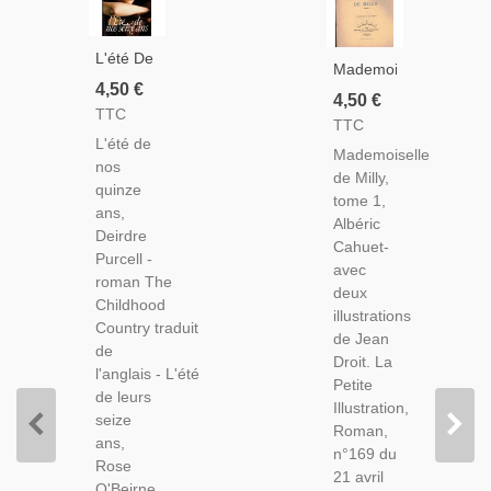
L'été De
Mademoiselle
Nos
4,50 €
De Milly,
4,50 €
Seize
TTC
T1,
TTC
Ans,
Albéric
L'été de
Deirdre
Mademoiselle
Cahuet -
nos
Purcell,
de Milly,
Roman
quinze
1995 -
tome 1,
Populaire,
ans,
Irlande,
Albéric
La Petite
Deirdre
Roman
Cahuet-
Illustration
Purcell -
D'amour,
avec
Roman
roman The
deux
N°169
Childhood
illustrations
1928
Country traduit
de Jean
de
Droit. La
l'anglais - L'été
Petite
de leurs
Illustration,
seize
Roman,
ans,
n°169 du
Rose
21 avril
O'Beirne