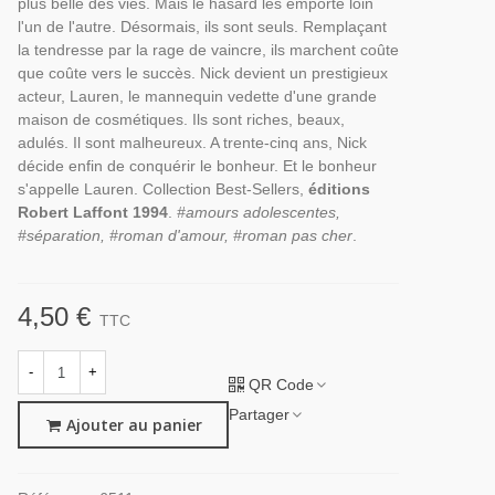
plus belle des vies. Mais le hasard les emporte loin
l'un de l'autre. Désormais, ils sont seuls. Remplaçant
la tendresse par la rage de vaincre, ils marchent coûte
que coûte vers le succès. Nick devient un prestigieux
acteur, Lauren, le mannequin vedette d'une grande
maison de cosmétiques. Ils sont riches, beaux,
adulés. Il sont malheureux. A trente-cinq ans, Nick
décide enfin de conquérir le bonheur. Et le bonheur
s'appelle Lauren. Collection Best-Sellers,
éditions
Robert Laffont 1994
.
#amours adolescentes,
#séparation, #roman d'amour, #roman pas cher
.
4,50 €
TTC
-
+
QR Code
Partager
Ajouter au panier