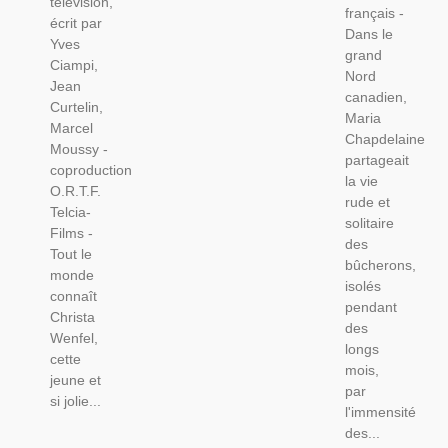
télévision,
D'amour,
français -
Amour
écrit par
Dans le
Yves
grand
Ciampi,
Nord
Jean
canadien,
Curtelin,
Maria
Marcel
Chapdelaine
Moussy -
partageait
coproduction
la vie
O.R.T.F.
rude et
Telcia-
solitaire
Films -
des
Tout le
bûcherons,
monde
isolés
connaît
pendant
Christa
des
Wenfel,
longs
cette
mois,
jeune et
par
si jolie...
l'immensité
des...