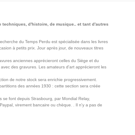
 techniques, d'histoire, de musique.. et tant d'autres
a Recherche du Temps Perdu est spécialisée dans les livres
asion à petits prix. Jour après jour, de nouveaux titres
avures anciennes apprécieront celles du Siège et du
avec des gravures. Les amateurs d'art apprécieront les
ection de notre stock sera enrichie progressivement.
partitions des années 1930 : cette section sera créée
ns se font depuis Strasbourg, par Mondial Relay,
 Paypal, virement bancaire ou chèque. . Il n'y a pas de