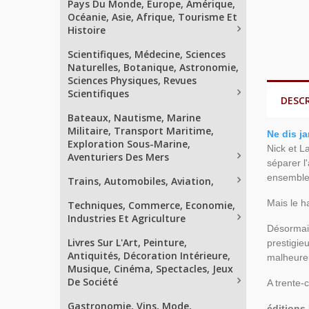
Pays Du Monde, Europe, Amérique,
Océanie, Asie, Afrique, Tourisme Et
Histoire
Scientifiques, Médecine, Sciences
Naturelles, Botanique, Astronomie,
Sciences Physiques, Revues
Scientifiques
DESC
Bateaux, Nautisme, Marine
Militaire, Transport Maritime,
Ne dis ja
Exploration Sous-Marine,
Nick et L
Aventuriers Des Mers
séparer l
ensemble,
Trains, Automobiles, Aviation,
Mais le ha
Techniques, Commerce, Economie,
Industries Et Agriculture
Désormais
Livres Sur L'Art, Peinture,
prestigie
Antiquités, Décoration Intérieure,
malheure
Musique, Cinéma, Spectacles, Jeux
De Société
A trente-
Gastronomie, Vins, Mode,
éditions