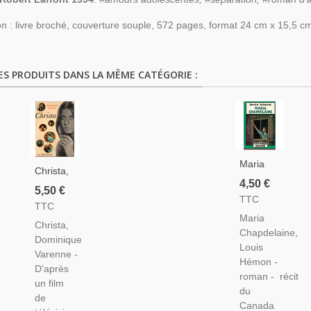
on : livre broché, couverture souple, 572 pages, format 24 cm x 15,5 c
ES PRODUITS DANS LA MÊME CATÉGORIE :
Maria
Christa,
Chapdelaine,
4,50 €
Dominique
5,50 €
Louis
TTC
Varenne,
TTC
Hémon,
1971 -
Maria
1980 -
Christa,
Feuilleton
Chapdelaine,
Canada,
Dominique
TV, Série
Louis
Grand
Varenne -
TV,
Hémon -
Nord
D'après
Télévision
roman - récit
Canadien,
un film
1970,
du
Roman
de
Roman
Canada
D'aventure,