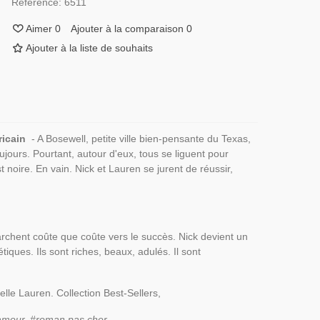
Référence:
6511
Aimer
0
Ajouter à la comparaison
0
Ajouter à la liste de souhaits
ricain
- A Bosewell, petite ville bien-pensante du Texas,
jours. Pourtant, autour d'eux, tous se liguent pour
noire. En vain. Nick et Lauren se jurent de réussir,
archent coûte que coûte vers le succès. Nick devient un
ques. Ils sont riches, beaux, adulés. Il sont
elle Lauren. Collection Best-Sellers,
amour, #roman pas cher
.