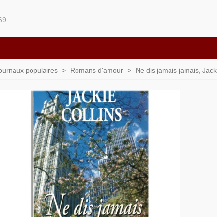
69
 journaux populaires
>
Romans d'amour
>
Ne dis jamais jamais, Jack