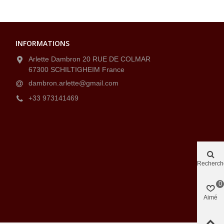
INFORMATIONS
Arlette Dambron 20 RUE DE COLMAR
67300 SCHILTIGHEIM France
dambron.arlette@gmail.com
+33 973141469
Recherch
0
Aimé