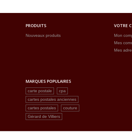
PRODUITS
VOTRE 
Nouveaux produits
Mon com
Mes com
Mes adre
MARQUES POPULAIRES
carte postale
cpa
cartes postales anciennes
cartes postales
couture
Gérard de Villiers