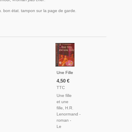
m. bon état. tampon sur la page de garde.
Une Fille
Et Une
4,50 €
Fille,
TTC
Henri-
Une fille
René
et une
Lenormand,
fille, H.R.
1968 -
Lenormand -
Occupation,
roman -
2e
Le
Guerre