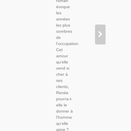
roman
Mondiale,
évoque
Prostitution,
les
Roman
années
D'amour,
les plus
sombres
de
l'occupation.
Cet
amour
qu'elle
vend si
cher à
ses
clients,
Renée
pourra-t-
elle le
donner à
l'homme
qu'elle
aime ?