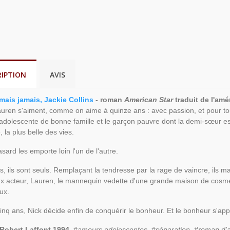
RIPTION
AVIS
mais jamais, Jackie Collins
- roman
American Star
traduit de l'amé
auren s'aiment, comme on aime à quinze ans : avec passion, et pour tou
'adolescente de bonne famille et le garçon pauvre dont la demi-sœur est 
 la plus belle des vies.
sard les emporte loin l'un de l'autre.
, ils sont seuls. Remplaçant la tendresse par la rage de vaincre, ils m
ux acteur, Lauren, le mannequin vedette d'une grande maison de cosméti
ux.
cinq ans, Nick décide enfin de conquérir le bonheur. Et le bonheur s'app
 Robert Laffont 1994
.
#amours adolescentes, #séparation, #roman d'