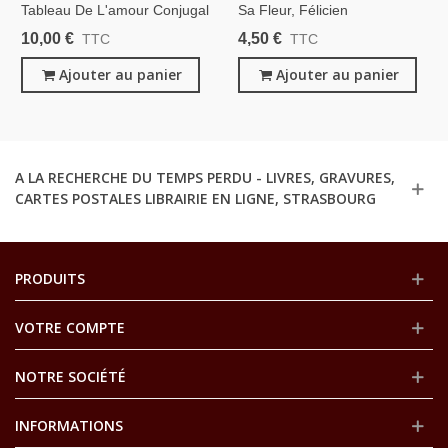
Tableau De L'amour Conjugal
Sa Fleur, Félicien
T3 Et T4, Venetti, 1880 -
Champsaur, 1923 -
10,00 €
4,50 €
TTC
TTC
Femme 19e Siècle, Famille,
Bourgeoisie 1920
Moeurs, Libertinage,
Ajouter au panier
Ajouter au panier
Érotisme,
A LA RECHERCHE DU TEMPS PERDU - LIVRES, GRAVURES,
CARTES POSTALES LIBRAIRIE EN LIGNE, STRASBOURG
PRODUITS
VOTRE COMPTE
NOTRE SOCIÉTÉ
INFORMATIONS