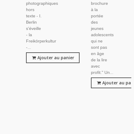
photographiques
brochure
hors
à la
texte - I.
portée
Berlin
des
s'éveille
jeunes
- la
adolescents
Freikörperkultur
qui ne
-...
sont pas
en âge
Ajouter au panier
de la lire
avec
profit." Un...
Ajouter au pan