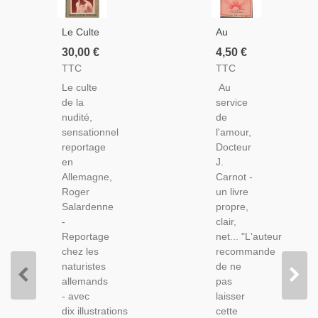
Le Culte
Au
De La
Service
30,00 €
4,50 €
Nudité,
De
TTC
TTC
En
L'amour
Le culte
Au
Allemagne,
Pour Les
de la
service
Roger
Jeunes
nudité,
de
Salardenne,
Gens,
sensationnel
l'amour,
1929 -
Carnot,
reportage
Docteur
Naturisme,
1956 -
en
J.
Photographes,
Sexualité,
Allemagne,
Carnot -
Art,
Éducation
Roger
un livre
Nudisme,
Sexuelle,
Salardenne
propre,
Culture
Jeunes
-
clair,
Physique,
Filles,
Reportage
net... "L'auteur
Sociologie,
chez les
recommande
naturistes
de ne
allemands
pas
- avec
laisser
dix illustrations
cette