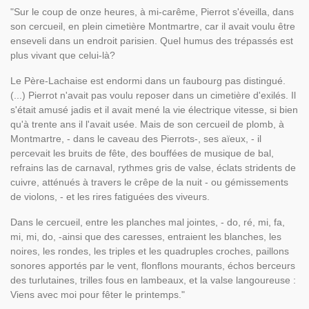
"Sur le coup de onze heures, à mi-carême, Pierrot s'éveilla, dans
son cercueil, en plein cimetière Montmartre, car il avait voulu être
enseveli dans un endroit parisien. Quel humus des trépassés est
plus vivant que celui-là?
Le Père-Lachaise est endormi dans un faubourg pas distingué.
(...) Pierrot n'avait pas voulu reposer dans un cimetière d'exilés. Il
s'était amusé jadis et il avait mené la vie électrique vitesse, si bien
qu'à trente ans il l'avait usée. Mais de son cercueil de plomb, à
Montmartre, - dans le caveau des Pierrots-, ses aïeux, - il
percevait les bruits de fête, des bouffées de musique de bal,
refrains las de carnaval, rythmes gris de valse, éclats stridents de
cuivre, atténués à travers le crêpe de la nuit - ou gémissements
de violons, - et les rires fatiguées des viveurs.
Dans le cercueil, entre les planches mal jointes, - do, ré, mi, fa,
mi, mi, do, -ainsi que des caresses, entraient les blanches, les
noires, les rondes, les triples et les quadruples croches, paillons
sonores apportés par le vent, flonflons mourants, échos berceurs
des turlutaines, trilles fous en lambeaux, et la valse langoureuse :
Viens avec moi pour fêter le printemps."