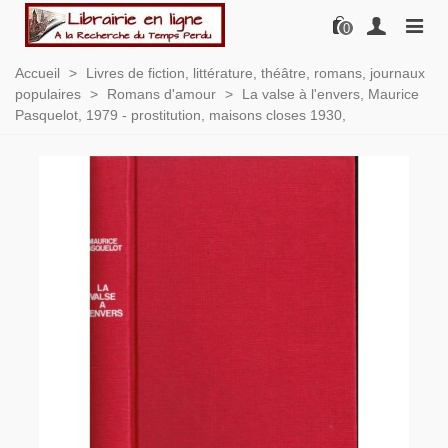
0
Accueil
>
Livres de fiction, littérature, théâtre, romans, journaux
populaires
>
Romans d'amour
>
La valse à l'envers, Maurice
Pasquelot, 1979 - prostitution, maisons closes 1930,