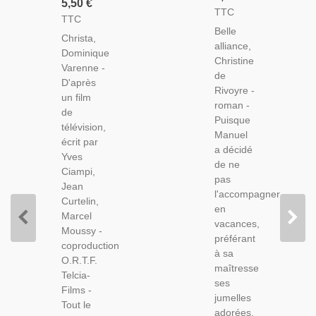
5,50 €
Christine
TTC
Varenne,
TTC
De
1971 -
Belle
Rivoyre,
Christa,
Feuilleton
alliance,
1982 -
Dominique
TV, Série
Christine
Varenne -
TV,
de
D'après
Télévision
Rivoyre -
un film
1970,
roman -
de
Roman
Puisque
télévision,
D'amour,
Manuel
écrit par
a décidé
Yves
de ne
Ciampi,
pas
Jean
l'accompagner
Curtelin,
en
Marcel
vacances,
Moussy -
préférant
coproduction
à sa
O.R.T.F.
maîtresse
Telcia-
ses
Films -
jumelles
Tout le
adorées,