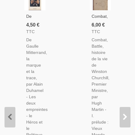
De
Combat,
Gaulle
Battle,
4,50 €
6,00 €
Mitterrand,
Biographie
TTC
TTC
La
De
De
Combat,
Marque
Winston
Gaulle
Battle,
Et La
Churchill,
Mitterrand,
histoire
Trace,
Hugh
la
de la vie
Alain
Martin,
marque
de
Duhamel,
1942 -
et la
Winston
1991 -
Angleterre,
trace,
Churchill,
Politique,
Politique
par Alain
Premier
Président
Duhamel
Ministre,
De La
- Les
par
République
deux
Hugh
empreintes
Martin -
- le
I.
Héros et
prélude :
le
Vieux
Politique
Monde,