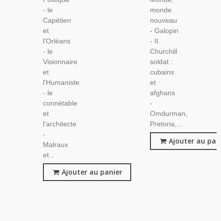
- le
monde
Capétien
nouveau
et
- Galopin
l'Orléans
- II.
- le
Churchill
Visionnaire
soldat :
et
cubains
l'Humaniste
et
- le
afghans
connétable
-
et
Omdurman,
l'architecte
Pretoria,...
-
Ajouter au pan
Malraux
et...
Ajouter au panier