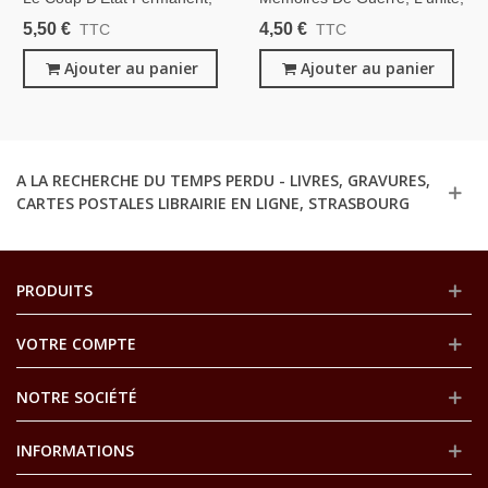
François Mitterrand, 1965 -
1942-1944, Général De
5,50 €
4,50 €
TTC
TTC
Politique, De Gaulle, Ve
Gaulle, 1959 - France Libre -
République
Ajouter au panier
2e Guerre Mondiale
Ajouter au panier
A LA RECHERCHE DU TEMPS PERDU - LIVRES, GRAVURES,
CARTES POSTALES LIBRAIRIE EN LIGNE, STRASBOURG
PRODUITS
VOTRE COMPTE
NOTRE SOCIÉTÉ
INFORMATIONS