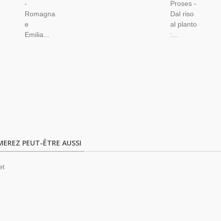
-
Proses -
Romagna
Dal riso
e
al planto
Emilia...
:...
MEREZ PEUT-ÊTRE AUSSI
et