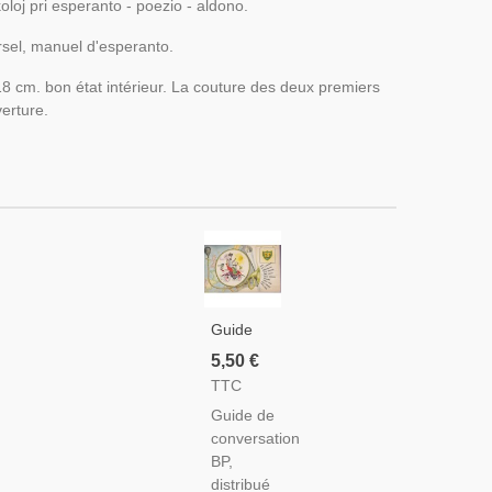
tikoloj pri esperanto - poezio - aldono.
rsel, manuel d'esperanto.
18 cm. bon état intérieur. La couture des deux premiers
erture.
Guide
De
5,50 €
Conversation
TTC
BP,
Guide de
British
conversation
Petrolium
BP,
Company
distribué
- Manuel