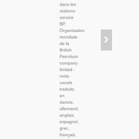
dans les
De
stations-
Langues
service
Étrangères,
BP,
Voitures,
Organisation
Publicité
mondiale
de la
British
Petrolium
company
limited -
mots
usuels
traduits
en
danois,
allemand,
anglais,
espagnol,
grec,
français,