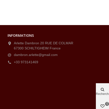
INFORMATIONS
Arlette Dambron 20 RUE DE COLMAR
67300 SCHILTIGHEIM France
dambron.arlette@gmail.com
+33 973141469
Recherch
0