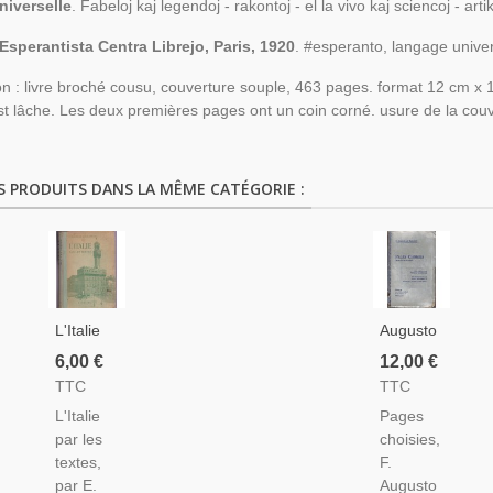
niverselle
. Fabeloj kaj legendoj - rakontoj - el la vivo kaj sciencoj - ar
Esperantista Centra Librejo, Paris, 1920
. #esperanto, langage unive
on : livre broché cousu, couverture souple, 463 pages. format 12 cm x 
st lâche. Les deux premières pages ont un coin corné. usure de la couv
S PRODUITS DANS LA MÊME CATÉGORIE :
L'Italie
Augusto
Par Les
De
6,00 €
12,00 €
Textes,
Benedetti,
TTC
TTC
Barincou
Pages
L'Italie
Pages
Et
Choisies,
par les
choisies,
Camugli,
1934 -
textes,
F.
1945 -
Poète
par E.
Augusto
Manuels
Italien,