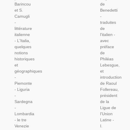
Barincou
de
D'italien,
Romancier
et S.
Benedetti
Italie
Italien,
Camugli
-
Littérature
-
traduites
Italienne
littérature
de
italienne
l'italien -
- L'Italia,
avec
quelques
préface
notions
de
historiques
Philéas
et
Lebesgue,
géographiques
et
-
introduction
Piemonte
de Raoul
- Liguria
Follereau,
-
président
Sardegna
de la
-
Ligue de
Lombardia
l'Union
- le tre
Latine -
Venezie
I.