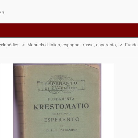
69
yclopédies
>
Manuels d'italien, espagnol, russe, esperanto,
>
Fundam