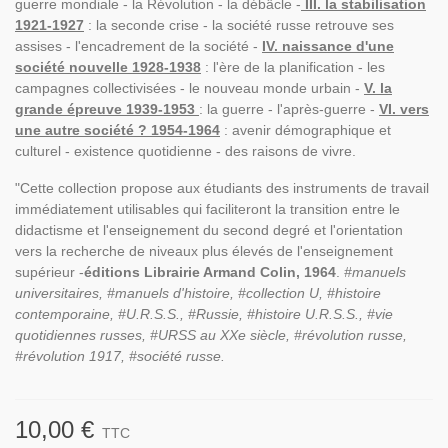
guerre mondiale - la Révolution - la débâcle -
III. la stabilisation
1921-1927
: la seconde crise - la société russe retrouve ses
assises - l'encadrement de la société -
IV. naissance d'une
société nouvelle 1928-1938
: l'ère de la planification - les
campagnes collectivisées - le nouveau monde urbain -
V. la
grande épreuve 1939-1953
: la guerre - l'après-guerre -
VI. vers
une autre société ? 1954-1964
: avenir démographique et
culturel - existence quotidienne - des raisons de vivre.
"Cette collection propose aux étudiants des instruments de travail
immédiatement utilisables qui faciliteront la transition entre le
didactisme et l'enseignement du second degré et l'orientation
vers la recherche de niveaux plus élevés de l'enseignement
supérieur -
éditions Librairie Armand Colin, 1964
.
#manuels
universitaires, #manuels d'histoire, #collection U, #histoire
contemporaine, #U.R.S.S., #Russie, #histoire U.R.S.S., #vie
quotidiennes russes, #URSS au XXe siècle, #révolution russe,
#révolution 1917, #société russe.
10,00 €
TTC