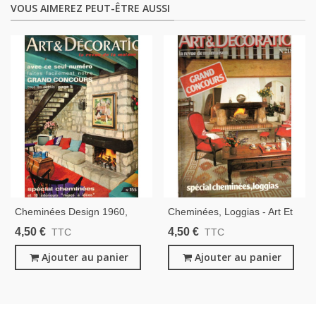
VOUS AIMEREZ PEUT-ÊTRE AUSSI
Cheminées Design 1960,
Cheminées, Loggias - Art Et
Cheminées Rustiques,
Décoration, Revue De La
4,50 €
4,50 €
TTC
TTC
Hossegor, Banyuls, Méribel-
Maison, N°218 Jan 1980 -
Les-Allues, Eze - Art Et
Ajouter au panier
Ajouter au panier
Décoration, N°155 Jan 1971