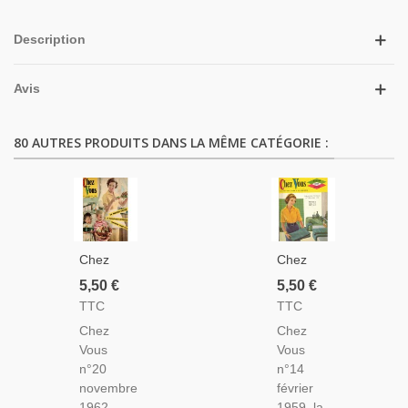
Description
Avis
80 AUTRES PRODUITS DANS LA MÊME CATÉGORIE :
Chez
Chez
Vous,
Vous,
5,50 €
5,50 €
Décoration,
Décoration,
TTC
TTC
Cuisine,
Cuisine,
Chez
Chez
Entretien
Entretien
Vous
Vous
N°20
N°14
n°20
n°14
Novembre
Février
novembre
février
1962 -
1959 -
1962 -
1959, la