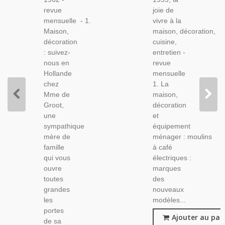
Magazine
Magazine
revue
joie de
Féminin,
Féminin
mensuelle - 1.
vivre à la
Décoration,
1950,
Maison,
maison, décoration,
Vintage
Décoration
décoration
cuisine,
1950
Vintage
: suivez-
entretien -
nous en
revue
Hollande
mensuelle
chez
1. La
Mme de
maison,
Groot,
décoration
une
et
sympathique
équipement
mère de
ménager : moulins
famille
à café
qui vous
électriques :
ouvre
marques
toutes
des
grandes
nouveaux
les
modèles...
portes
Ajouter au pan
de sa