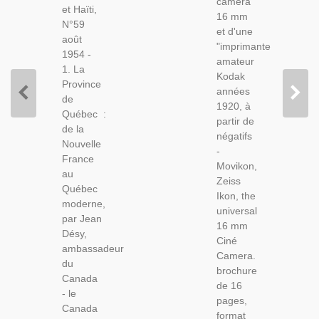
caméra
Amateur
et Haïti,
Française
16 mm
Printer,
N°59
De
et d'une
1920 -
août
L'élite
"imprimante
Appareils
1954 -
Européenne,
amateur
Photo,
1. La
N°59
Kodak
Cinéma
Province
1954
années
de
1920, à
Québec :
partir de
de la
négatifs
Nouvelle
-
France
Movikon,
au
Zeiss
Québec
Ikon, the
moderne,
universal
par Jean
16 mm
Désy,
Ciné
ambassadeur
Camera.
du
brochure
Canada
de 16
- le
pages,
Canada
format