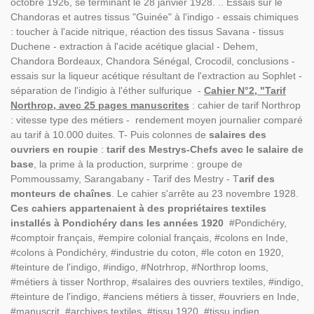
octobre 1926, se terminant le 28 janvier 1928. .. Essais sur le
Chandoras et autres tissus "Guinée" à l'indigo - essais chimiques
: toucher à l'acide nitrique, réaction des tissus Savana - tissus
Duchene - extraction à l'acide acétique glacial - Dehem,
Chandora Bordeaux, Chandora Sénégal, Crocodil, conclusions -
essais sur la liqueur acétique résultant de l'extraction au Sophlet -
séparation de l'indigio à l'éther sulfurique -
Cahier N°2, "Tarif
Northrop, avec 25 pages manuscrites
: cahier de tarif Northrop
: vitesse type des métiers - rendement moyen journalier comparé
au tarif à 10.000 duites. T- Puis colonnes de
salaires des
ouvriers en roupie
:
tarif des Mestrys-Chefs avec le salaire de
base
, la prime à la production, surprime : groupe de
Pommoussamy, Sarangabany - Tarif des Mestry - T
arif des
monteurs de chaînes
. Le cahier s'arrête au 23 novembre 1928.
Ces cahiers appartenaient à des propriétaires textiles
installés à Pondichéry dans les années 1920
#Pondichéry,
#comptoir français, #empire colonial français, #colons en Inde,
#colons à Pondichéry, #industrie du coton, #le coton en 1920,
#teinture de l'indigo, #indigo, #Notrhrop, #Northrop looms,
#métiers à tisser Northrop, #salaires des ouvriers textiles, #indigo,
#teinture de l'indigo, #anciens métiers à tisser, #ouvriers en Inde,
#manuscrit, #archives textiles, #tissu 1920, #tissu indien,