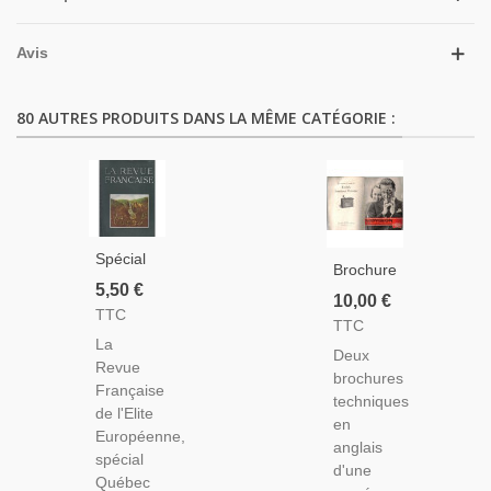
Avis
80 AUTRES PRODUITS DANS LA MÊME CATÉGORIE :
Spécial
Brochure
Québec,
5,50 €
Caméra
10,00 €
Haïti,
TTC
Film 16
TTC
Automates
Mm,
La
Robots
Deux
Movikon
Revue
1950,
brochures
Ciné
Française
Fanfares
techniques
Camera
de l'Elite
Chasse,
en
Zeiss
Européenne,
Bagages,
anglais
Ikon -
spécial
La
d'une
Kodak
Québec
Revue