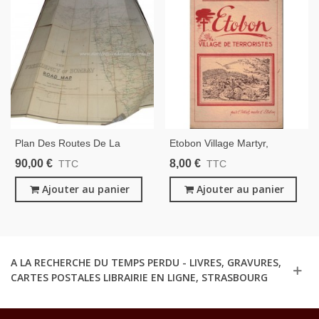
Plan Des Routes De La
Etobon Village Martyr,
Présidence De Bombay En
Charles Perret, 1945 - 2e
90,00 €
8,00 €
TTC
TTC
1936, The Presidency Of
Guerre Mondiale, Résistance,
Bombay Road Map - Indes,
Ajouter au panier
Village Martyr, Nazisme,
Ajouter au panier
Empire Colonial Anglais,
Haute-Saône, Valot
Indes,
A LA RECHERCHE DU TEMPS PERDU - LIVRES, GRAVURES,
CARTES POSTALES LIBRAIRIE EN LIGNE, STRASBOURG