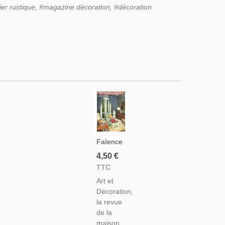
er rustique,
#magazine décoration, #décoration
Faïence
De
4,50 €
Sainceny,
TTC
Carrelage
Art et
1970,
Décoration,
Mobilier
la revue
De
de la
Montagne,
maison,