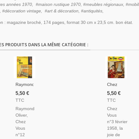
ctes années 1970, #maison rustique 1970,
#meubles régionaux, #mobili
e, #décoration vintage, #art & décoration, #antiquités,
on : magazine broché, 174 pages, format 30 cm x 23,5 cm. bon état.
ES PRODUITS DANS LA MÊME CATÉGORIE :
Raymond
Chez
Oliver,
Vous,
5,50 €
5,50 €
Chez
Décoration,
TTC
TTC
Vous
Cuisine,
Raymond
Chez
N°12
Entretien
Oliver,
Vous
Fév
N°3
Chez
n°3 février
1962 -
Février
Vous
1958, la
Magazine
1958 -
n°12
joie de
Féminin,
Magazine