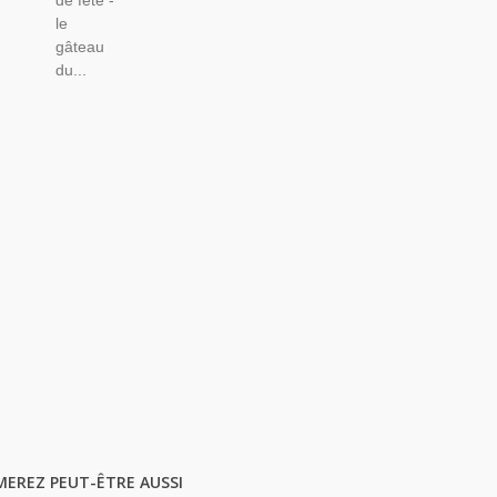
de fête -
le
gâteau
du...
MEREZ PEUT-ÊTRE AUSSI