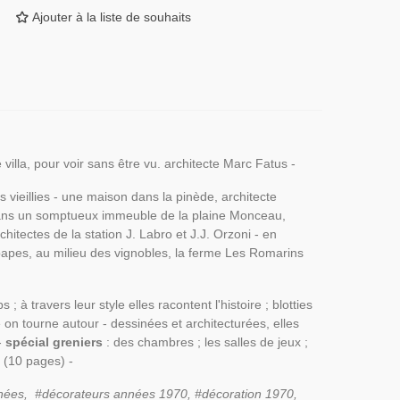
Ajouter à la liste de souhaits
e villa, pour voir sans être vu. architecte Marc Fatus -
vieillies - une maison dans la pinède, architecte
dans un somptueux immeuble de la plaine Monceau,
hitectes de la station J. Labro et J.J. Orzoni - en
papes, au milieu des vignobles, la ferme Les Romarins
à travers leur style elles racontent l'histoire ; blotties
 on tourne autour - dessinées et architecturées, elles
-
spécial greniers
: des chambres ; les salles de jeux ;
t (10 pages) -
nées,
#décorateurs années 1970, #décoration 1970,