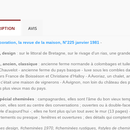
RIPTION
AVIS
coration, la revue de la maison, N°225 janvier 1981
-
, design
: sur le littoral de Bretagne, sur le rivage d'un rias, une grand
, ancien, classique
: ancienne ferme normande à colombages et tuiles 
Chauvelot - ancienne ferme du pays basque - luxe sous les combles 
rs France de Boisséson et Christiane d'Halloy - A Avoriaz, un chalet, arc
 c'était une maison de vignerons - A Avignon, non loin du château des 
s plus vieux mas du pays.
pécial cheminées
: campagnardes, elles sont l'âme du bon vieux temps ; 
oin, elles sont au centre des conversations ; ouvertes ou à double-face
yle d'aujourd'hui -; elles ne font plus qu'un tout avec le mur (13 pages) 
tements ou presque ; fenêtres et ouvertures ; des détails qui compten
es design, #cheminées 1970, #cheminées rustiques, #styles de chemi