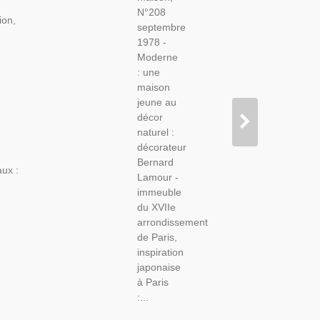
- Art Et
N°208
Décoration,
ion,
septembre
Revue
1978 -
De La
Moderne
Maison,
: une
N°208
maison
Sep
jeune au
1978 -
décor
naturel :
décorateur
Bernard
aux :
Lamour -
immeuble
du XVIIe
arrondissement
de Paris,
inspiration
japonaise
à Paris
:...