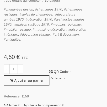
; des détails qui comptent (10 pages) -
#cheminées design, #cheminées 1970, #cheminées
rustiques, #styles de cheminées,
#décorateurs
années 1970, #décoration 1970, #architectes années
1970, #maison rustique 1970,
#meubles régionaux,
#mobilier rustique,
#magazine décoration, #décoration
intérieure, #décoration vintage, #art & décoration,
#antiquités,
4,50 €
TTC
-
+
QR Code
Partager
Ajouter au panier
Référence:
1158
Aimer
0
Ajouter à la comparaison
0