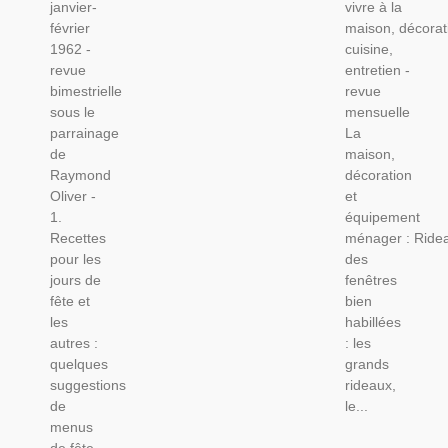
janvier-
vivre à la
Cuisine,
Féminin
février
maison, décorat
Décoration,
1950,
1962 -
cuisine,
Ameublement
Décoration
revue
entretien -
Vintage
Vintage
bimestrielle
revue
sous le
mensuelle
parrainage
La
de
maison,
Raymond
décoration
Oliver -
et
1.
équipement
Recettes
ménager : Ride
pour les
des
jours de
fenêtres
fête et
bien
les
habillées
autres :
: les
quelques
grands
suggestions
rideaux,
de
le...
menus