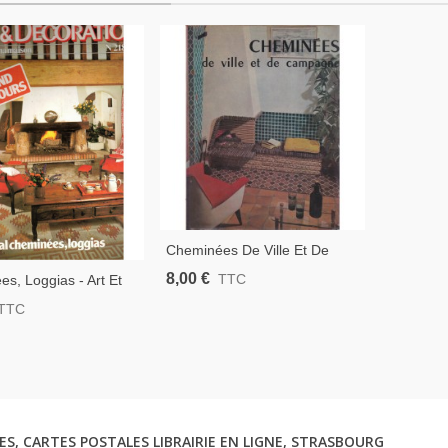
Cheminées De Ville Et De
Campagne, Nicole Orthlieb -
8,00 €
TTC
s, Loggias - Art Et
Décoration Intérieure,
ion, Revue De La
TTC
Antiquités
 N°218 Jan 1980 -
ES, CARTES POSTALES LIBRAIRIE EN LIGNE, STRASBOURG