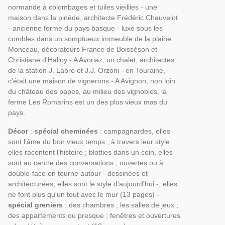
normande à colombages et tuiles vieillies - une
maison dans la pinède, architecte Frédéric Chauvelot
- ancienne ferme du pays basque - luxe sous les
combles dans un somptueux immeuble de la plaine
Monceau, décorateurs France de Boisséson et
Christiane d'Halloy - A Avoriaz, un chalet, architectes
de la station J. Labro et J.J. Orzoni - en Touraine,
c'était une maison de vignerons - A Avignon, non loin
du château des papes, au milieu des vignobles, la
ferme Les Romarins est un des plus vieux mas du
pays.
Décor
:
spécial cheminées
: campagnardes, elles
sont l'âme du bon vieux temps ; à travers leur style
elles racontent l'histoire ; blotties dans un coin, elles
sont au centre des conversations ; ouvertes ou à
double-face on tourne autour - dessinées et
architecturées, elles sont le style d'aujourd'hui -; elles
ne font plus qu'un tout avec le mur (13 pages) -
spécial greniers
: des chambres ; les salles de jeux ;
des appartements ou presque ; fenêtres et ouvertures