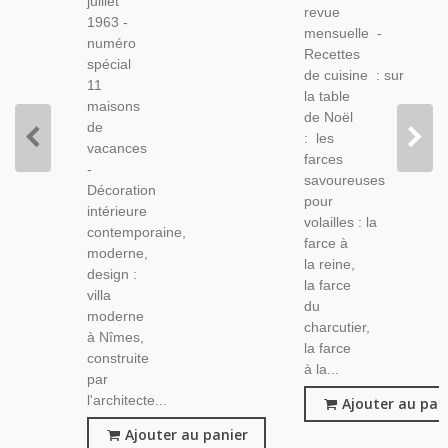
julllet
Mesnil-
revue
Vintage
1963 -
Ponceau
mensuelle -
numéro
- Art Et
Recettes
spécial
Décoration,
de cuisine : sur
11
N°102
la table
maisons
Juil 1963
de Noël
de
: les
vacances
farces
-
savoureuses
Décoration
pour
intérieure
volailles : la
contemporaine,
farce à
moderne,
la reine,
design :
la farce
villa
du
moderne
charcutier,
à Nîmes,
la farce
construite
à la...
par
l'architecte...
Ajouter au pan
Ajouter au panier