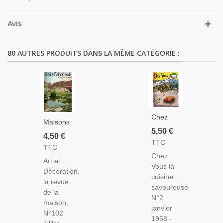
Avis
80 AUTRES PRODUITS DANS LA MÊME CATÉGORIE :
Chez
Maisons
Vous, La
5,50 €
De
4,50 €
Cuisine
TTC
Vacances,
TTC
Savoureuse
Mobilier
Chez
N°2
Art et
De
Vous la
Janvier
Décoration,
Jardin,
cuisine
1958 -
la revue
Grimaud,
savoureuse
Recettes
de la
Mareuil-
N°2
De
maison,
Sur-
janvier
Cuisine,
N°102
Belle,
1958 -
Décoration