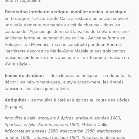
béton / végétation.
Décoration intérieure rustique, mobilier ancien, classique
:
en Bretagne, l'artiste Eliette Callu a restauré un ancien couvent -
une belle demeure normande au toit de chaume - dans les
coteaux de l'Agenais qui dominent la vallée de la Garonne, une
ancienne ferme au sommet d'une colline - Ancienne ferme en
Sologne - en Provence, maison construite par Jean Fourmil -
l'architecte décoratrice Marie-Anne Massie et ses trois petites
maisons soudées les unes aux autres - en Touraine, maison du
XVIIe siècle -
Eléments de décor
: - des clôtures esthétiques - le rideau fait le
décor : les néo-romantiques, le style grand-mère, les drapés
tapissiers, les classiques raffinés -
Antiquités
: les moulins à café et à épices au cours des siècles
(6 pages)
#moulins à café, #moulins à épices, #rideaux années 1980,
#portails, #style clôtures années 1980, #
Eliette Callu
#décorateurs années 1980, #décoration 1980, #architectes
années 1980, #maison rustique 1980, #magazine décoration,