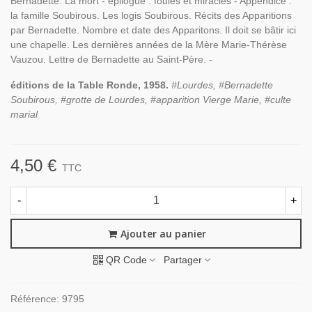
Bernadette. La mort - épilogue : foules et miracles - Appendice :
la famille Soubirous. Les logis Soubirous. Récits des Apparitions
par Bernadette. Nombre et date des Apparitons. Il doit se bâtir ici
une chapelle. Les dernières années de la Mère Marie-Thérèse
Vauzou. Lettre de Bernadette au Saint-Père. -
éditions de la Table Ronde, 1958.
#Lourdes, #Bernadette
Soubirous, #grotte de Lourdes, #apparition Vierge Marie, #culte
marial
4,50 €
TTC
-
+
Ajouter au panier
QR Code
Partager
Référence:
9795