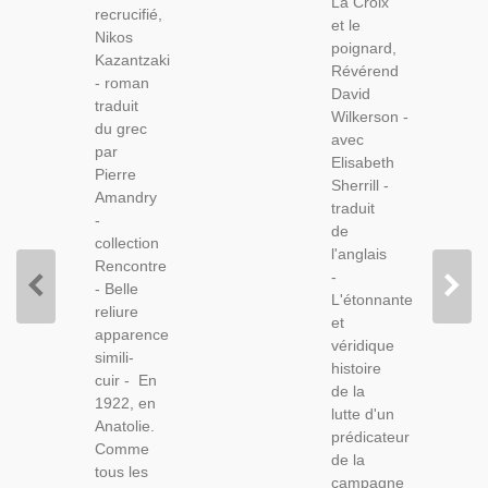
La Croix
David
recrucifié,
Grec,
et le
Wilkerson,
Nikos
Grèce,
poignard,
1968 -
Kazantzaki
Passion
Révérend
Prédicateur
- roman
Du
David
Américain,
traduit
Christ,
Wilkerson -
Rédemption
du grec
Grecs
avec
Jeunesse,
par
Orthodoxes,
Elisabeth
Pierre
Rencontre,
Sherrill -
Amandry
traduit
-
de
collection
l'anglais
Rencontre
-
- Belle
L'étonnante
reliure
et
apparence
véridique
simili-
histoire
cuir - En
de la
1922, en
lutte d'un
Anatolie.
prédicateur
Comme
de la
tous les
campagne