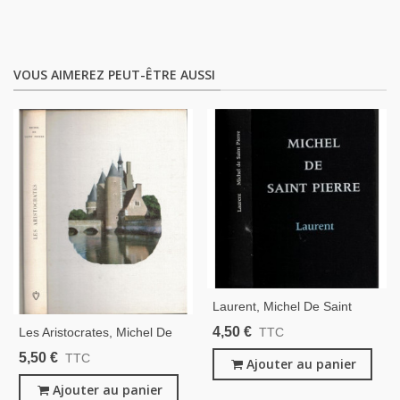
VOUS AIMEREZ PEUT-ÊTRE AUSSI
Laurent, Michel De Saint
Pierre, 1980 - Jeune Homme,
4,50 €
Les Aristocrates, Michel De
TTC
Mal De Vivre,
Saint Pierre, 1962 -,
5,50 €
TTC
Ajouter au panier
Noblesse Française, Cinéma,
Pierre Fresnay, Club De La
Ajouter au panier