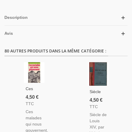
Description
Avis
80 AUTRES PRODUITS DANS LA MÊME CATÉGORIE :
Ces
Siècle
Malades
4,50 €
De Louis
4,50 €
Qui
TTC
XIV Par
TTC
Nous
Voltaire,
Ces
Gouvernent,
Siècle de
M.
malades
Pierre
Louis
Grégoire,
qui nous
Accoce
XIV, par
1899 -
gouvernent,