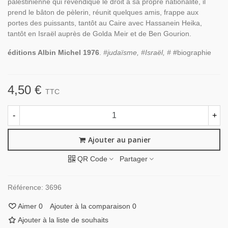
palestinienne qui revendique le droit à sa propre nationalité, il
prend le bâton de pèlerin, réunit quelques amis, frappe aux
portes des puissants, tantôt au Caire avec Hassanein Heika,
tantôt en Israël auprès de Golda Meir et de Ben Gourion.
éditions Albin Michel 1976
.
#judaïsme, #Israël, #
#biographie
4,50 €
TTC
-
+
Ajouter au panier
QR Code
Partager
Référence:
3696
Aimer
0
Ajouter à la comparaison
0
Ajouter à la liste de souhaits