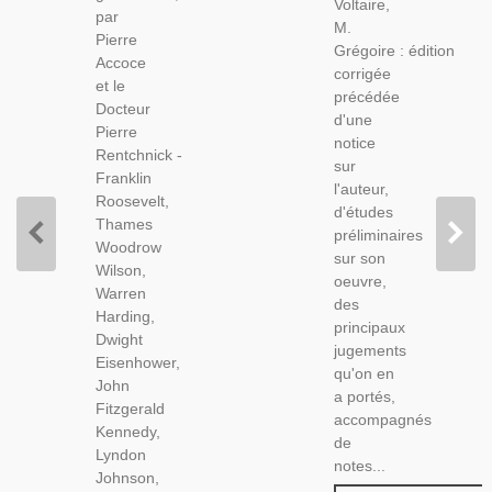
Et
Voltaire,
Littérature
par
Rentchnick,
M.
XVIIIe,
Pierre
1977 -
Grégoire : édition
Histoire
Accoce
Santé
corrigée
XVIIe
et le
Hommes
précédée
Siècle,
Docteur
Politiques,
d'une
Monarchie,
Pierre
Politique,
notice
Rentchnick -
sur
Franklin
l'auteur,
Roosevelt,
d'études
Thames
préliminaires
Woodrow
sur son
Wilson,
oeuvre,
Warren
des
Harding,
principaux
Dwight
jugements
Eisenhower,
qu'on en
John
a portés,
Fitzgerald
accompagnés
Kennedy,
de
Lyndon
notes...
Johnson,