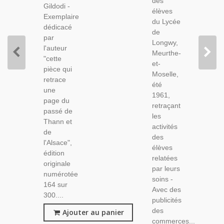
des
Écoles,
Gildodi -
Numéroté,
élèves
Lorraine,
Exemplaire
Alsace
du Lycée
Meurthe-
dédicacé
Thann
de
Et-
par
Longwy,
Moselle,
l'auteur
Meurthe-
"cette
et-
pièce qui
Moselle,
retrace
été
une
1961,
page du
retraçant
passé de
les
Thann et
activités
de
des
l'Alsace",
élèves
édition
relatées
originale
par leurs
numérotée
soins -
164 sur
Avec des
300....
publicités
des
Ajouter au panier
commerces...