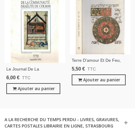
Terre D'amour Et De Feu,
Joseph Kessel, 1967 - Israël,
5,50 €
Le Journal De La
TTC
Histoire D'Israël, Judaïsme,
Communauté Israélite De
6,00 €
TTC
Club De La Femme,
Ajouter au panier
Colmar 5753 Sept 1992 -,
Juifs D'Alsace, Judaïsme,
Ajouter au panier
A LA RECHERCHE DU TEMPS PERDU - LIVRES, GRAVURES,
CARTES POSTALES LIBRAIRIE EN LIGNE, STRASBOURG