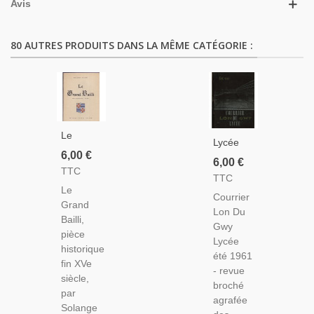
Avis
80 AUTRES PRODUITS DANS LA MÊME CATÉGORIE :
Le
Lycée
Grand
6,00 €
De
6,00 €
Bailli,
TTC
Longwy,
TTC
Pièce
Courrier
Le
Historique
Courrier
Lon Du
Grand
XVe
Lon Du
Gwy
Bailli,
Siècle,
Gwy
Lycée
pièce
Solange
Lycée
Été
historique
Gilodi,
été 1961
1961,
fin XVe
1958 -
- revue
Magazine
siècle,
Théâtre
broché
Scolaire
par
Alsacien,
agrafée
- Revues
Solange
Dédicacé