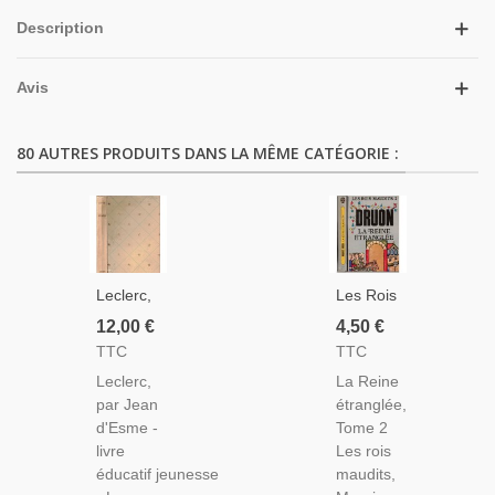
Description
Avis
80 AUTRES PRODUITS DANS LA MÊME CATÉGORIE :
Leclerc,
Les Rois
Jean
Maudits
12,00 €
4,50 €
D'Esme
T2, La
TTC
TTC
1951 -
Reine
Leclerc,
La Reine
Collection
Étranglée,
par Jean
étranglée,
Idéal
Maurice
d'Esme -
Tome 2
Bibliothèque
Druon,
livre
Les rois
, 2e
1971 -
éducatif jeunesse
maudits,
Guerre
Monarchie