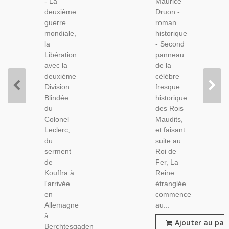
- La
Maurice
Mondiale,
XIXe
deuxième
Druon -
Colonel
Siècle,
guerre
roman
Leclerc,
Histoire
mondiale,
historique
2e DB,
De
la
- Second
France
Libération
panneau
avec la
de la
deuxième
célèbre
Division
fresque
Blindée
historique
du
des Rois
Colonel
Maudits,
Leclerc,
et faisant
du
suite au
serment
Roi de
de
Fer, La
Kouffra à
Reine
l'arrivée
étranglée
en
commence
Allemagne
au...
à
Ajouter au pan
Berchtesgaden