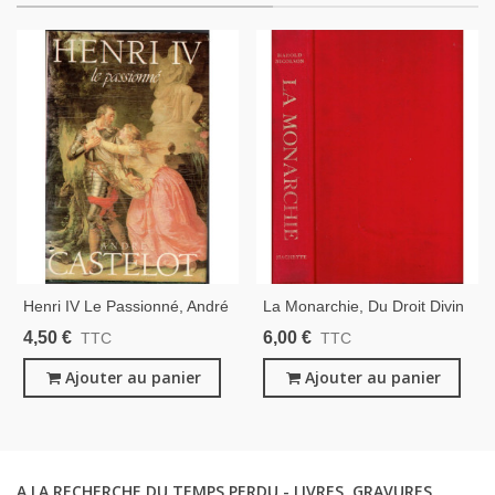
Henri IV Le Passionné, André
La Monarchie, Du Droit Divin
Castelot, 1987 - Histoire XVIe
Aux Constitutions Modernes,
4,50 €
6,00 €
TTC
TTC
Siècle, Rois De France,
Harold Nicolson, 1964 -
Ajouter au panier
Histoire De France,
Ajouter au panier
A LA RECHERCHE DU TEMPS PERDU - LIVRES, GRAVURES,