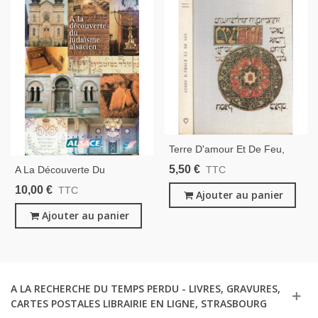
Terre D'amour Et De Feu,
Joseph Kessel, 1967 - Israël,
5,50 €
A La Découverte Du
TTC
Histoire D'Israël, Judaïsme,
Judaïsme Alsacien, Tourisme
10,00 €
TTC
Club De La Femme,
Ajouter au panier
Alsace, 1999 -, Juifs
D'Alsace, Judaïsme,
Ajouter au panier
A LA RECHERCHE DU TEMPS PERDU - LIVRES, GRAVURES,
CARTES POSTALES LIBRAIRIE EN LIGNE, STRASBOURG