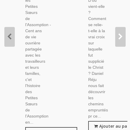
les
D'où
1980 -
De
Petites
vient-elle
Missionnaire,
Gaulle,
Sœurs
?
Charité
de
Comment
Chrétienne,
l'Assomption -
se relie-
Cent ans
t-elle à la
de vie
vrai croix
ouvrière
sur
partagée
laquelle
avec les
fut
travailleurs
supplicié
et leurs
le Christ
familles,
? Daniel
c'et
Réju
l'histoire
nous fait
des
découvrir
Petites
les
Sœurs
chemins
de
empruntés
l'Assomption
pr ce...
en...
Ajouter au pan