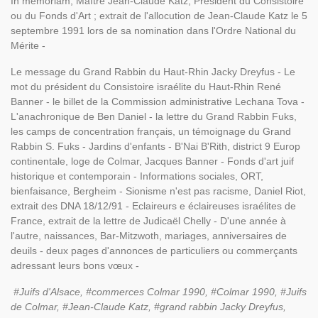
In memoriam, Maître Jean-Claude Katz, Président du Consistoire
ou du Fonds d'Art ; extrait de l'allocution de Jean-Claude Katz le 5
septembre 1991 lors de sa nomination dans l'Ordre National du
Mérite -
Le message du Grand Rabbin du Haut-Rhin Jacky Dreyfus - Le
mot du président du Consistoire israélite du Haut-Rhin René
Banner - le billet de la Commission administrative Lechana Tova -
L'anachronique de Ben Daniel - la lettre du Grand Rabbin Fuks,
les camps de concentration français, un témoignage du Grand
Rabbin S. Fuks - Jardins d'enfants - B'Nai B'Rith, district 9 Europ
continentale, loge de Colmar, Jacques Banner - Fonds d'art juif
historique et contemporain - Informations sociales, ORT,
bienfaisance, Bergheim - Sionisme n'est pas racisme, Daniel Riot,
extrait des DNA 18/12/91 - Eclaireurs e éclaireuses israélites de
France, extrait de la lettre de Judicaël Chelly - D'une année à
l'autre, naissances, Bar-Mitzwoth, mariages, anniversaires de
deuils - deux pages d'annonces de particuliers ou commerçants
adressant leurs bons vœux -
#Juifs d'Alsace, #commerces Colmar 1990, #Colmar 1990, #Juifs
de Colmar, #Jean-Claude Katz, #grand rabbin Jacky Dreyfus,