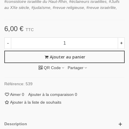
#consistoire israélite du Haut-Rhin, #éclaireurs israélites, #Juifs
au XXe siècle, #judaïsme, #revue religieuse, #revue israérlite,
6,00 €
TTC
-
+
Ajouter au panier
QR Code
Partager
Référence:
539
Aimer
0
Ajouter à la comparaison
0
Ajouter à la liste de souhaits
Description