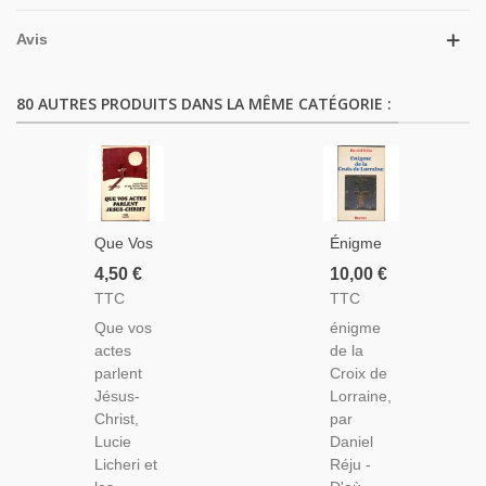
Avis
80 AUTRES PRODUITS DANS LA MÊME CATÉGORIE :
Que Vos
Énigme
Actes
De La
4,50 €
10,00 €
Parlent
Croix De
TTC
TTC
Jésus-
Lorraine,
Que vos
énigme
Christ,
1982,
actes
de la
Petites
Daniel
parlent
Croix de
Soeurs
Réju -
Jésus-
Lorraine,
De
Templiers,
Christ,
par
L'Assomption,
Bretagne
Lucie
Daniel
Lucie
Celtique,
Licheri et
Réju -
Licheri,
Général