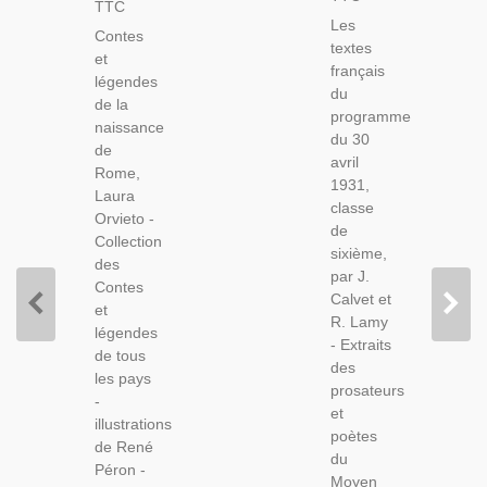
TTC
Du
De La
Les
Programme
Contes
Naissance
textes
Classe
et
De
français
De 6e,
légendes
Rome,
du
Calvet Et
de la
Laura
programme
Lamy,
naissance
Orvieto,
du 30
1934 -
de
1965 -,
avril
Prosateurs,
Rome,
Contes
1931,
Manuels
Laura
Fernand
classe
De
Orvieto -
Nathan,
de
Français
Collection
Antiquité
sixième,
des
Romaine,
par J.
Contes
Calvet et
et
R. Lamy
légendes
- Extraits
de tous
des
les pays
prosateurs
-
et
illustrations
poètes
de René
du
Péron -
Moyen