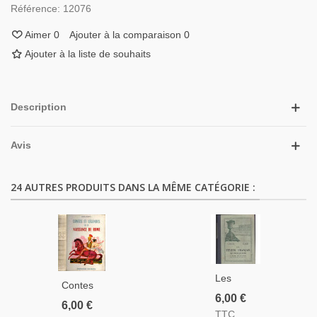
Référence:
12076
Aimer
0
Ajouter à la comparaison
0
Ajouter à la liste de souhaits
Description
Avis
24 AUTRES PRODUITS DANS LA MÊME CATÉGORIE :
Les
Contes
Textes
6,00 €
Et
6,00 €
Français
TTC
Légendes