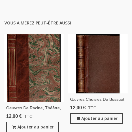
VOUS AIMEREZ PEUT-ÊTRE AUSSI
Œuvres Choisies De Bossuet,
T2, 1868 - XVIIe Siècle,
12,00 €
Oeuvres De Racine, Théâtre,
TTC
Philosophie Religieuse,
Andromaque, Britannicus,
12,00 €
TTC
Catholiques, Protestants
Ajouter au panier
Les Plaideurs, Esther, Athalie,
- Théâtre XVIIe S., Dos Cuir
Ajouter au panier