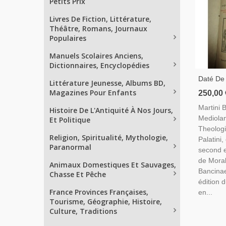
Petits Prix
Livres De Fiction, Littérature,
Théâtre, Romans, Journaux
Populaires
Manuels Scolaires Anciens,
Dictionnaires, Encyclopédies
Daté De 
Littérature Jeunesse, Albums BD,
Bonacin
Magazines Pour Enfants
250,00 
Operum 
Martini 
Histoire De L'Antiquité À Nos Jours,
- XVIIe 
Mediola
Et Politique
Latin
Theologi
Religion, Spiritualité, Mythologie,
Palatini,
Paranormal
second e
de Moral
Animaux Domestiques Et Sauvages,
Bancinae
Chasse Et Pêche
édition d
France Provinces Françaises,
en...
Tourisme, Géographie, Histoire,
Culture, Traditions