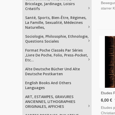
Bewegung
Bricolage, Jardinage, Loisirs
Créatifs
starrer K
Santé, Sports, Bien-Être, Régimes,
La Famille, Sexualité, Médecines
Naturelles,
Sociologie, Philosophie, Ethnologie,
Questions Sociales
Format Poche Classés Par Séries
,Livre De Poche, Folio, Press-Pocket,
Etc...
Alte Deutsche Bücher Und Alte
Deutsche Postkarten
English Books And Others
Languages
Etudes P
ART, ESTAMPES, GRAVURES
Christia
6,00 €
ANCIENNES, LITHOGRAPHIES
Nicolas,
ORIGINALES, AFFICHES
Etudes p
Âmes Du
Christia
Immortali