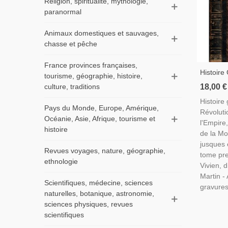
Religion, spiritualité, mythologie,
paranormal
Animaux domestiques et sauvages,
chasse et pêche
France provinces françaises,
Histoire
tourisme, géographie, histoire,
Révoluti
culture, traditions
18,00 €
L'Empire
Histoire
Monarch
Pays du Monde, Europe, Amérique,
Révoluti
Vivien 1
Océanie, Asie, Afrique, tourisme et
l'Empire
histoire
de la Mo
jusques 
Revues voyages, nature, géographie,
tome pre
ethnologie
Vivien, d
Martin -
Scientifiques, médecine, sciences
gravures
naturelles, botanique, astronomie,
sciences physiques, revues
scientifiques