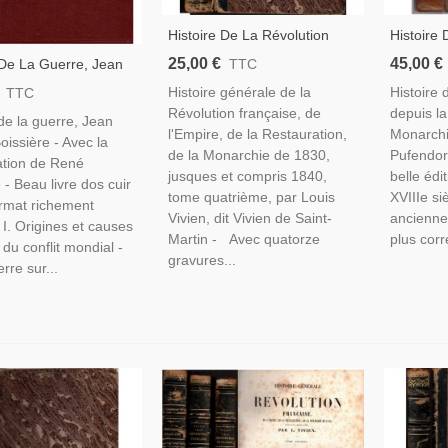
Histoire De La Révolution
Histoire
Française, L'Empire,
Depuis L
25,00 €
45,00 €
 De La Guerre, Jean
TTC
Restauration, Monarchie De
Monarchi
Boissière, 1933 -
Histoire générale de la
Histoire
TTC
1830, T4, Vivien 1843 -
Pufendorf
1914-1918, Première
Révolution française, de
depuis la
Napoléon, Gravures 19e S.
Anciens X
 de la guerre, Jean
Mondiale,
l'Empire, de la Restauration,
Monarchi
oissière - Avec la
de la Monarchie de 1830,
Pufendor
ation de René
jusques et compris 1840,
belle édi
 - Beau livre dos cuir
tome quatrième, par Louis
XVIIIe si
rmat richement
Vivien, dit Vivien de Saint-
ancienne 
- I. Origines et causes
Martin - Avec quatorze
plus corr
 du conflit mondial -
gravures...
erre sur...