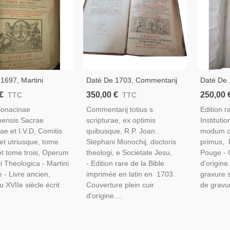
1697, Martini
Daté De 1703, Commentarij
Daté De 1
ae Mediolanensis,
Ex Optimis Quibusque, Joan
Catholic
€
350,00 €
250,00 
TTC
TTC
De Morali Theologia,
Stephani Monochij - Gravure
Cateches
Bonacinae
Commentarij totius s.
Edition r
S., Rare, Théologie,
Terre Sainte, Théologie,
Amato Po
nensis Sacrae
scripturae, ex optimis
Instituti
Latin, Rare, XVIIIe S.
Édition X
ae et I.V.D, Comitis
quibusque, R.P. Joan.
modum c
 et utriusque, tome
Stephani Monochij, doctoris
primus, 
t tome trois, Operum
theologi, e Societate Jesu,
Pouge - C
i Theologica - Martini
- Edition rare de la Bible
d'origine
 - Livre ancien,
imprimée en latin en 1703.
gravure s
u XVIIe siècle écrit
Couverture plein cuir
de gravur
d'origine....