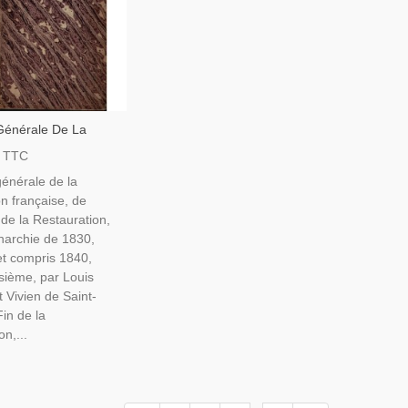
 Générale De La
on Française,
TTC
, La Restauration, La
générale de la
e De 1830, T3,
n française, de
842, Gravures 19e S.
 de la Restauration,
narchie de 1830,
et compris 1840,
sième, par Louis
it Vivien de Saint-
Fin de la
n,...