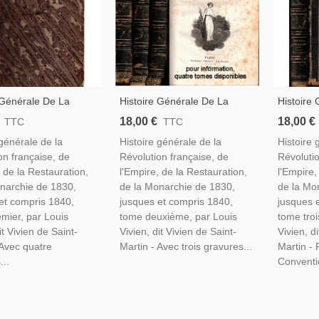
 Générale De La
Histoire Générale De La
Histoire
on Française,
Révolution Française,
Révoluti
18,00 €
18,00 €
TTC
TTC
, La Restauration, La
L'Empire, La Restauration, La
L'Empire
 générale de la
Histoire générale de la
Histoire 
ie De 1830, T1,
Monarchie De 1830, T2,
Monarchi
on française, de
Révolution française, de
Révolutio
843, Gravures 19e S.
Vivien 1843, Gravures 19e S.
Vivien 1
, de la Restauration,
l'Empire, de la Restauration,
l'Empire,
narchie de 1830,
de la Monarchie de 1830,
de la Mo
et compris 1840,
jusques et compris 1840,
jusques 
mier, par Louis
tome deuxième, par Louis
tome troi
it Vivien de Saint-
Vivien, dit Vivien de Saint-
Vivien, d
 Avec quatre
Martin - Avec trois gravures...
Martin - 
...
Conventio