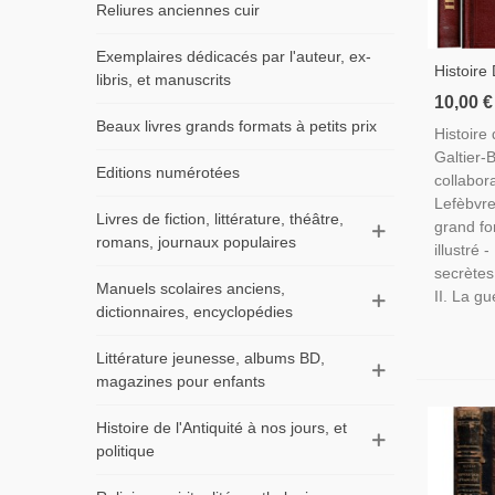
Reliures anciennes cuir
Exemplaires dédicacés par l'auteur, ex-
Histoire
libris, et manuscrits
Galtier-
10,00 €
Guerre 
Beaux livres grands formats à petits prix
Histoire
Guerre 
Galtier-B
Editions numérotées
collabor
Lefèbvre
Livres de fiction, littérature, théâtre,
grand fo
romans, journaux populaires
illustré 
secrètes
Manuels scolaires anciens,
II. La gu
dictionnaires, encyclopédies
Littérature jeunesse, albums BD,
magazines pour enfants
Histoire de l'Antiquité à nos jours, et
politique