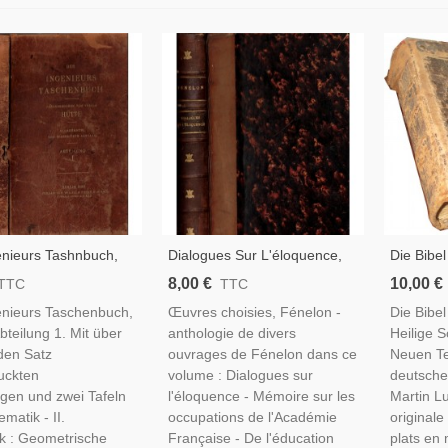
enieurs Tashnbuch,
Dialogues Sur L'éloquence,
Die Bibe
899 - Deutsche
De L'éducation Des Filles,
Heilige S
8,00 €
10,00 €
TTC
TTC
Technisch,
Fables, Fénelon - Pédagogie,
Neuen Te
enieurs Taschenbuch,
Œuvres choisies, Fénelon -
Die Bibe
es, Industries, 19e
Théologie, Littérature 17e S.
Luther, 1
bteilung 1. Mit über
anthologie de divers
Heilige S
Protestan
den Satz
ouvrages de Fénelon dans ce
Neuen Te
uckten
volume : Dialogues sur
deutsche
gen und zwei Tafeln
l'éloquence - Mémoire sur les
Martin Lu
ematik - II.
occupations de l'Académie
originale
k : Geometrische
Française - De l'éducation
plats en 