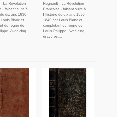
 - La Révolution
Regnault - La Révolution
Gravures
 - faisant suite à
Française - faisant suite à
e de dix ans 1830-
l'Histoire de dix ans 1830-
 Louis Blanc et
1840 par Louis Blanc et
nt du règne de
complétant du règne de
lippe. Avec cinq
Louis-Philippe. Avec cinq
...
gravures,...