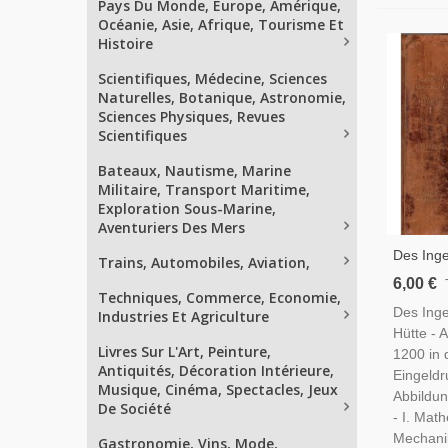
Pays Du Monde, Europe, Amérique,
Océanie, Asie, Afrique, Tourisme Et
Histoire
Scientifiques, Médecine, Sciences
Naturelles, Botanique, Astronomie,
Sciences Physiques, Revues
Scientifiques
Bateaux, Nautisme, Marine
Militaire, Transport Maritime,
Exploration Sous-Marine,
Aventuriers Des Mers
Des Ing
Trains, Automobiles, Aviation,
Hütte, 1
6,00 €
Techniques, Commerce, Economie,
Bücher, 
Des Ing
Industries Et Agriculture
Techniqu
Hütte - A
Siècle
Livres Sur L'Art, Peinture,
1200 in 
Antiquités, Décoration Intérieure,
Eingeldr
Musique, Cinéma, Spectacles, Jeux
Abbildun
De Société
- I. Math
Mechani
Gastronomie, Vins, Mode,