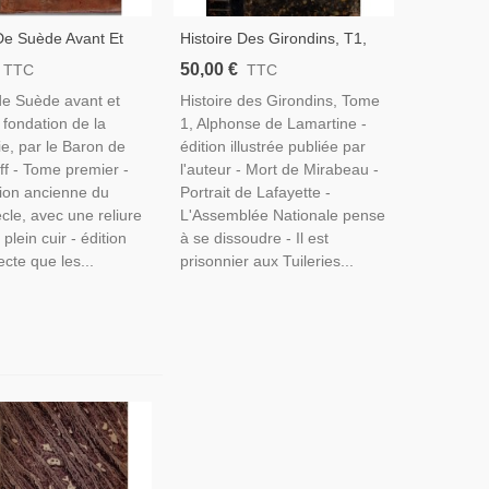
 De Suède Avant Et
Histoire Des Girondins, T1,
a Fondation De
Alphonse De Lamartine, 1865
50,00 €
TTC
TTC
e, Tome 1, Baron De
- Révolution De 1789, Droit
 de Suède avant et
Histoire des Girondins, Tome
f, 1748 - Livres
Constitutionnel
 fondation de la
1, Alphonse de Lamartine -
VIIIe Siècle
e, par le Baron de
édition illustrée publiée par
ff - Tome premier -
l'auteur - Mort de Mirabeau -
tion ancienne du
Portrait de Lafayette -
ècle, avec une reliure
L'Assemblée Nationale pense
plein cuir - édition
à se dissoudre - Il est
ecte que les...
prisonnier aux Tuileries...