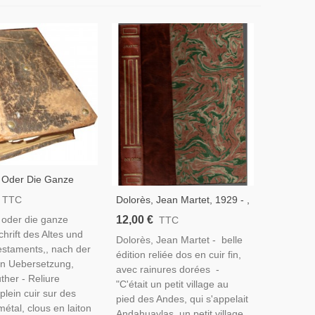
l Oder Die Ganze
chrift Des Altes Und
Dolorès, Jean Martet, 1929 - ,
TTC
staments,, Martin
Amérique Du Sud, Pérou,
12,00 €
l oder die ganze
TTC
879 - Bible,
Roman D'aventures, Dos Cuir
chrift des Altes und
tisme, Bibel,
Dolorès, Jean Martet - belle
Rainures,
staments,, nach der
édition reliée dos en cuir fin,
n Uebersetzung,
avec rainures dorées -
ther - Reliure
"C'était un petit village au
 plein cuir sur des
pied des Andes, qui s'appelait
métal, clous en laiton
Andahuaylas, un petit village