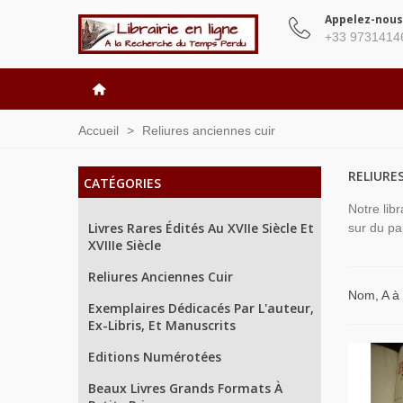
Appelez-nous
+33 9731414
Accueil
>
Reliures anciennes cuir
RELIURE
CATÉGORIES
Notre lib
Livres Rares Édités Au XVIIe Siècle Et
sur du pa
XVIIIe Siècle
Reliures Anciennes Cuir
Nom, A à
Exemplaires Dédicacés Par L'auteur,
Ex-Libris, Et Manuscrits
Editions Numérotées
Beaux Livres Grands Formats À