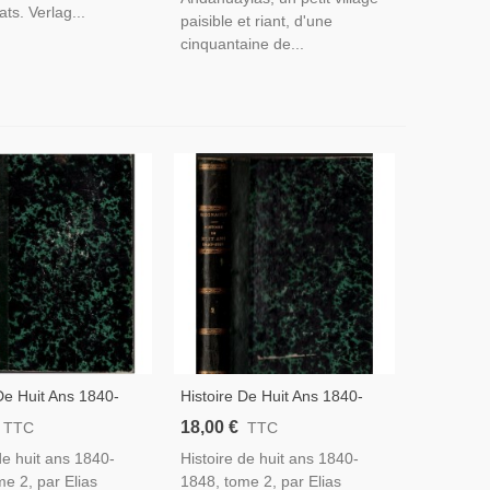
ats. Verlag...
paisible et riant, d'une
cinquantaine de...
De Huit Ans 1840-
Histoire De Huit Ans 1840-
 Elias Regnault,
1848, T2, Elias Regnault,
18,00 €
TTC
TTC
ouis Philippe, Second
1851 - Louis Philippe,
de huit ans 1840-
Histoire de huit ans 1840-
apoléon III,
Monarchie De Juillet,
e 2, par Elias
1848, tome 2, par Elias
s
Seconde République,