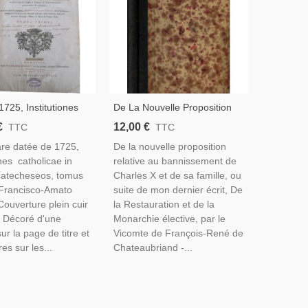
725, Institutiones
De La Nouvelle Proposition
ae In Modum
Relative Au Bannissement De
€
12,00 €
TTC
TTC
eos, Francisco-
Charles X Et De Sa Famille,
are datée de 1725,
De la nouvelle proposition
uget - Latin, Rare,
Chateaubriand, 1831 - Début
ones catholicae in
relative au bannissement de
VIIIe S. Théologie,
XIXe Siècle
atecheseos, tomus
Charles X et de sa famille, ou
Francisco-Amato
suite de mon dernier écrit, De
ouverture plein cuir
la Restauration et de la
. Décoré d'une
Monarchie élective, par le
ur la page de titre et
Vicomte de François-René de
es sur les...
Chateaubriand -...