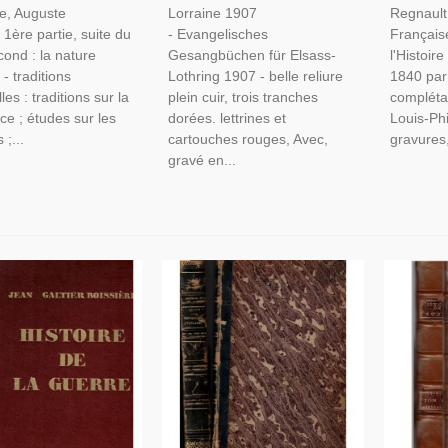
e, Auguste
Lorraine 1907
Regnault
 1ère partie, suite du
- Evangelisches
Française
cond : la nature
Gesangbüchen für Elsass-
l'Histoir
- traditions
Lothring 1907 - belle reliure
1840 par
les : traditions sur la
plein cuir, trois tranches
compléta
e ; études sur les
dorées. lettrines et
Louis-Phi
 ;...
cartouches rouges, Avec,
gravures,
gravé en...