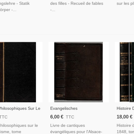
slehre - Statik
des filles - Recueil de fables
sur les pl
örper -...
-...
hilosophiques Sur Le
Evangelisches
Histoire 
nisme, T2, Auguste
Gesangbüchen Für Elsass-
1848, T1,
6,00 €
18,00 €
TTC
TTC
 1852 - Philosophes,
Lothring 1907 -, Cantiques,
1860 - L
hilosophiques sur le
Livre de cantiques
Histoire 
 Purgatoire,
Lieder, Protestantisme,
Empire, N
nisme, tome
évangéliques pour l'Alsace-
1848, tom
té,,
Alsatiques
Gravure