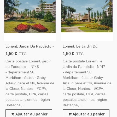
Lorient, Jardin Du Faouëdic -
Lorient, Le Jardin Du
Carte Postale Département
Faouëdic - Carte Postale
1,50 €
1,50 €
TTC
TTC
Morbihan, Bretagne
Département Morbihan,
Carte postale Lorient, jardin
Carte postale Lorient, le
Bretagne
du Faouëdic - N°48
jardin du Faouëdic - N°47
- département 56
- département 56
Morbihan. éditeur Gaby,
Morbihan. éditeur Gaby,
Artaud père et fils, Avenue de
Artaud père et fils, Avenue de
la Close, Nantes. #CPA,
la Close, Nantes. #CPA,
carte postale, CPA, cartes
carte postale, CPA, cartes
postales anciennes, région
postales anciennes, région
Bretagne,...
Bretagne,...
Ajouter au panier
Ajouter au panier