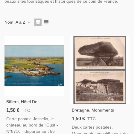
beaux sites touristiques et historiques de ce coin de France.
Nom, A à Z
Billiers, Hôtel De
Rochevilaine Et Auberge De
1,50 €
Bretagne, Monuments
TTC
Pen-Lan - Carte Postale
Mégalithiques, 2 Cartes
1,50 €
Carte postale Josselin, le
TTC
Département Morbihan,
Postales, Colline De Liscuit,
château au bord de l'Oust -
Bretagne, Hôtels Restaurants
Deux cartes postales,
Et Locmariaquer - Art Celte,
N°8716 - département 56
Monuments mégalithiques de