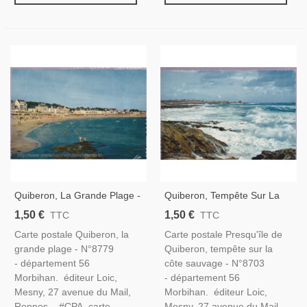
Quiberon, La Grande Plage -
Quiberon, Tempête Sur La
Carte Postale Département
Côte Sauvage - Carte
1,50 €
1,50 €
TTC
TTC
Morbihan, Bretagne
Postale Département
Carte postale Quiberon, la
Carte postale Presqu'île de
Morbihan, Bretagne
grande plage - N°8779
Quiberon, tempête sur la
- département 56
côte sauvage - N°8703
Morbihan. éditeur Loic,
- département 56
Mesny, 27 avenue du Mail,
Morbihan. éditeur Loic,
Rennes. #CPA, carte
Mesny, 27 avenue du Mail,