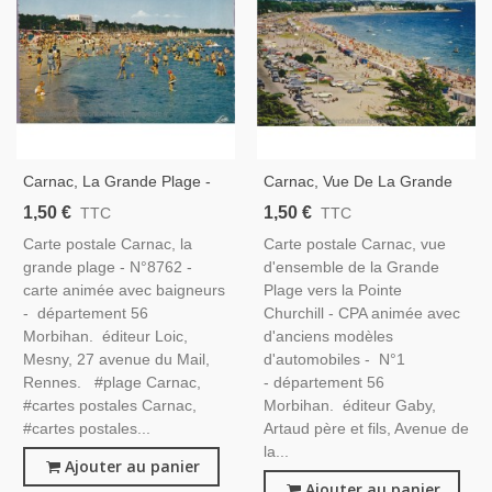
Carnac, La Grande Plage -
Carnac, Vue De La Grande
Carte Postale Département
Plage Vers Pointe Churchill -
1,50 €
1,50 €
TTC
TTC
Morbihan, Bretagne
Carte Postale Département
Carte postale Carnac, la
Carte postale Carnac, vue
Morbihan, Bretagne,
grande plage - N°8762 -
d'ensemble de la Grande
Automobiles
carte animée avec baigneurs
Plage vers la Pointe
- département 56
Churchill - CPA animée avec
Morbihan. éditeur Loic,
d'anciens modèles
Mesny, 27 avenue du Mail,
d'automobiles - N°1
Rennes. #plage Carnac,
- département 56
#cartes postales Carnac,
Morbihan. éditeur Gaby,
#cartes postales...
Artaud père et fils, Avenue de
la...
Ajouter au panier
Ajouter au panier