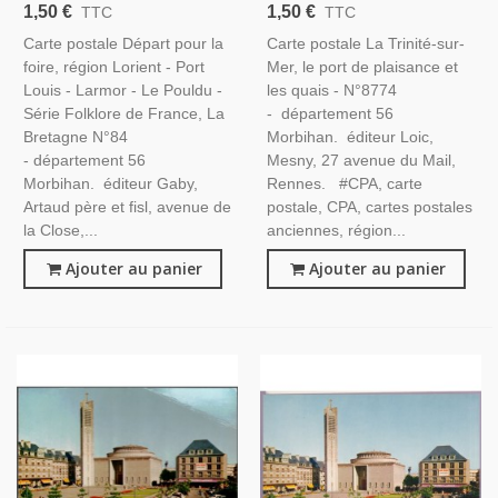
France - Carte Postale
De Plaisance Et Quais -
1,50 €
1,50 €
TTC
TTC
Département Morbihan,
Carte Postale Département
Carte postale Départ pour la
Carte postale La Trinité-sur-
Bretagne, Animaux
Morbihan, Bretagne, Bateaux
foire, région Lorient - Port
Mer, le port de plaisance et
Louis - Larmor - Le Pouldu -
les quais - N°8774
Série Folklore de France, La
- département 56
Bretagne N°84
Morbihan. éditeur Loic,
- département 56
Mesny, 27 avenue du Mail,
Morbihan. éditeur Gaby,
Rennes. #CPA, carte
Artaud père et fisl, avenue de
postale, CPA, cartes postales
la Close,...
anciennes, région...
Ajouter au panier
Ajouter au panier