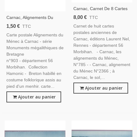
Carnac, Carnet De 8 Cartes
Postales, Laurent Nel,-
8,00 €
Carnac, Alignements Du
TTC
Monuments Mégalithiques,
Ménec, Monuments
1,50 €
Carnet de huit cartes
TTC
Art Celte, Département 56
Mégalithiques De Bretagne -
postales anciennes de
Morbihan, Bretagne,
Carte postale Alignements du
Menhirs, Folklore, Carte
Carnac, éditions Laurent Nel,
Ménec à Carnac - série
Postale Département 56
Rennes - département 56
Monuments mégalithiques de
Morbihan,
Morbihan. - Carnac, les
Bretagne
alignements du Ménec,
n°903 - département 56
N°785 - - Carnac, alignement
Morbihan. Collection
du Ménec N°2366 ; à
Hamonic - Breton habillé en
Carnac, le sol,...
costume folklorique assis au
pied d'un menhir. carte...
Ajouter au panier
Ajouter au panier