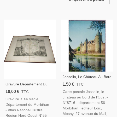
Josselin, Le Château Au Bord
De L'Oust - Carte Postale
1,50 €
Gravure Département Du
TTC
Département Morbihan,
Morbihan 1846 Levasseur -
10,00 €
Carte postale Josselin, le
TTC
Bretagne, Châteaux
Département 56, Atlas
château au bord de l'Oust -
Gravure XIXe siècle:
National Illustré Levasseur,
N°8716 - département 56
Département du Morbihan
Cartes Géographiques,
Morbihan. éditeur Loic,
- Atlas National Illustré,
Mesny, 27 avenue du Mail,
Région Nord Ouest N°55