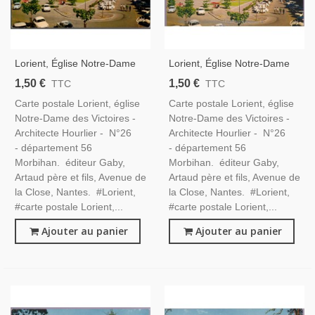
Lorient, Église Notre-Dame
Lorient, Église Notre-Dame
Des Victoires, Carte Postale
Des Victoires, Carte Postale
1,50 €
1,50 €
TTC
TTC
Département Morbihan,
Département Morbihan,
Carte postale Lorient, église
Carte postale Lorient, église
Bretagne,
Bretagne,
Notre-Dame des Victoires -
Notre-Dame des Victoires -
Architecte Hourlier - N°26
Architecte Hourlier - N°26
- département 56
- département 56
Morbihan. éditeur Gaby,
Morbihan. éditeur Gaby,
Artaud père et fils, Avenue de
Artaud père et fils, Avenue de
la Close, Nantes. #Lorient,
la Close, Nantes. #Lorient,
#carte postale Lorient,...
#carte postale Lorient,...
Ajouter au panier
Ajouter au panier