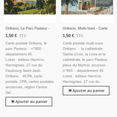
Orléans, Le Parc Pasteur -
Orléans, Multi-Vues - Carte
Carte Postale Département
Postale Département 45
1,50 €
1,50 €
TTC
TTC
45 Loiret
Loiret
Carte postale Orléans, le
Carte postale multi-vues
parc Pasteur - n°900 -
Orléans - la cathédrale
département 45
Sainte-Croix, la Loire et la
Loiret. éditeur Harm'or,
cathédrale, le parc Pasteur,
Harmignies, 27 rue du
place du Martroi, écusson -
Faubourg Saint-Jean
n°903 - département 45
Orléans. #CPA, carte
Loiret. éditeur Harm'or,
postale, CPA, cartes postales
Harmignies, 27 rue du...
anciennes, région Centre
Ajouter au panier
Val...
Ajouter au panier