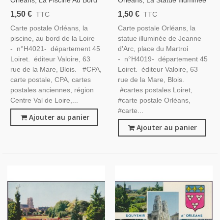
Orléans, La Piscine Au Bord
Orléans, La Statue Illuminée
De La Loire - Carte Postale
De Jeanne D'Arc, Carte
1,50 €
1,50 €
TTC
TTC
Département 45 Loiret
Postale Département 45
Carte postale Orléans, la
Carte postale Orléans, la
Loiret - Jeanne D'Arc,
piscine, au bord de la Loire
statue illuminée de Jeanne
- n°H4021- département 45
d'Arc, place du Martroi
Loiret. éditeur Valoire, 63
- n°H4019- département 45
rue de la Mare, Blois. #CPA,
Loiret. éditeur Valoire, 63
carte postale, CPA, cartes
rue de la Mare, Blois.
postales anciennes, région
#cartes postales Loiret,
Centre Val de Loire,...
#carte postale Orléans,
#carte...
Ajouter au panier
Ajouter au panier