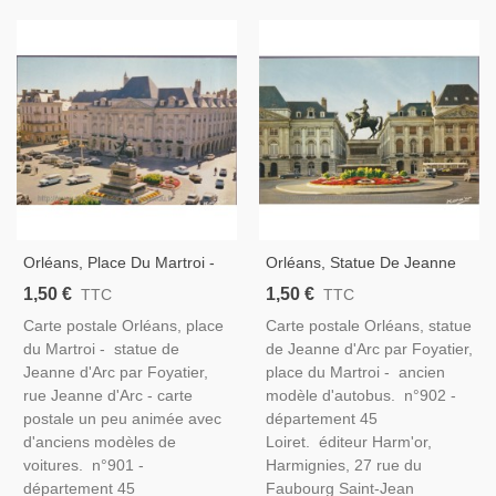
Orléans, Place Du Martroi -
Orléans, Statue De Jeanne
Carte Postale Département
D'Arc - Carte Postale
1,50 €
1,50 €
TTC
TTC
45 Loiret
Département 45 Loiret
Carte postale Orléans, place
Carte postale Orléans, statue
du Martroi - statue de
de Jeanne d'Arc par Foyatier,
Jeanne d'Arc par Foyatier,
place du Martroi - ancien
rue Jeanne d'Arc - carte
modèle d'autobus. n°902 -
postale un peu animée avec
département 45
d'anciens modèles de
Loiret. éditeur Harm'or,
voitures. n°901 -
Harmignies, 27 rue du
département 45
Faubourg Saint-Jean