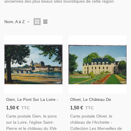
anciennes des plus beaux sites touristiques de cette région.
Nom, A à Z
Gien, Le Pont Sur La Loire -
Olivet, Le Château De
Carte Postale Département
L'Archette - Carte Postale
1,50 €
1,50 €
TTC
TTC
45 Loiret
Département 45 Loiret
Carte postale Gien, le pons
Carte postale Olivet, le
sur la Loire, l'église Saint-
château de l'Archette -
Pierre et le château du XVe
Collection Les Merveilles de