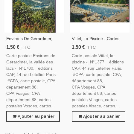
Environs De Gérardmer,
Vittel, La Piscine - Cartes
Vallée Des Lacs - Cartes
Postales Vosges 88
1,50 €
1,50 €
TTC
TTC
Postales Vosges 88
Carte postale Environs de
Carte postale Vittel, la
Gérardmer, la vallée des
piscine - N°1377. éditions
lacs - N°1780. éditions
CAP, 44 rue Letellier Paris.
CAP, 44 rue Letellier Paris.
#CPA, carte postale, CPA,
#CPA, carte postale, CPA,
département 88,
département 88,
CPA Vosges, CPA
CPA Vosges, CPA
département 88, cartes
département 88, cartes
postales Vosges, cartes
postales Vosges, cartes...
postales Alsace, cartes...
Ajouter au panier
Ajouter au panier