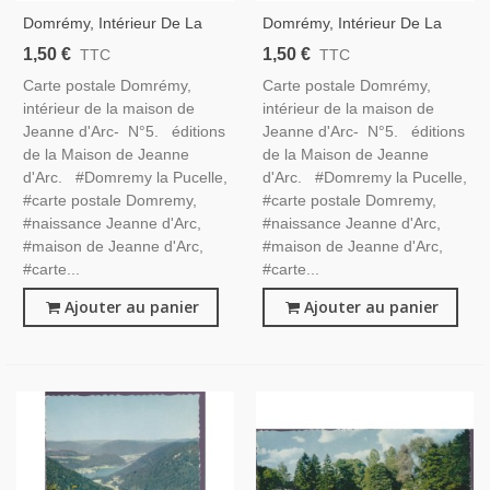
Domrémy, Intérieur De La
Domrémy, Intérieur De La
Maison De Jeanne D'Arc,
Maison De Jeanne D'Arc,
1,50 €
1,50 €
TTC
TTC
Carte Postale Vosges 88 -
Carte Postale Vosges 88 -
Carte postale Domrémy,
Carte postale Domrémy,
Jeanne D'Arc,
Jeanne D'Arc,
intérieur de la maison de
intérieur de la maison de
Jeanne d'Arc- N°5. éditions
Jeanne d'Arc- N°5. éditions
de la Maison de Jeanne
de la Maison de Jeanne
d'Arc. #Domremy la Pucelle,
d'Arc. #Domremy la Pucelle,
#carte postale Domremy,
#carte postale Domremy,
#naissance Jeanne d'Arc,
#naissance Jeanne d'Arc,
#maison de Jeanne d'Arc,
#maison de Jeanne d'Arc,
#carte...
#carte...
Ajouter au panier
Ajouter au panier