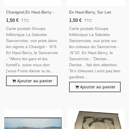
Chavignol,en Haut-Berry -
En Haut-Berry, Sur Les
Carte Postale Vins, Folklore,
Coteaux Sancerrois - Carte
1,50 €
1,50 €
TTC
TTC
Cher 18, REC
Postale, Vins, Animaux,
Carte postale Groupe
Carte postale Groupe
Patois & Folklore Cher 18,
folklorique La Sabotée
folklorique La Sabotée
REC
Sancerroise, vue prise dans
Sancerroise, vue prise sur
les vignes à Chavigol - N°6.
les coteaux du Sancerrois -
En Haut-Berry, le Sancerrois
N°10. En Haut-Berry, le
- "Allons les gars et les
Sancerrois - "Denise...
fumell's, suive nous don
Denise... fait don attention.
j'vous f'rons danse su la...
Te's chieuves i sont pas ben
gardées....
Ajouter au panier
Ajouter au panier