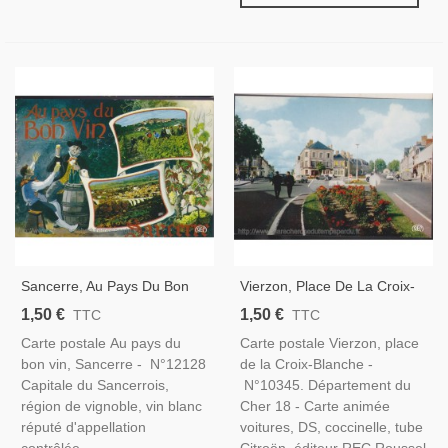
Sancerre, Au Pays Du Bon
Vierzon, Place De La Croix-
Vin - Carte Postale Vins,
Blanche - Carte Postale Cher
1,50 €
1,50 €
TTC
TTC
Cher 18, REC
18, REC
Carte postale Au pays du
Carte postale Vierzon, place
bon vin, Sancerre - N°12128
de la Croix-Blanche -
Capitale du Sancerrois,
N°10345. Département du
région de vignoble, vin blanc
Cher 18 - Carte animée
réputé d'appellation
voitures, DS, coccinelle, tube