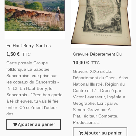
En Haut-Berry, Sur Les
Coteaux Sancerrois - Carte
1,50 €
Gravure Département Du
TTC
Postale, Vins, Patois &
Cher 1846 Levasseur - Atlas
10,00 €
Carte postale Groupe
TTC
Folklore Cher 18, REC
National Illustré Levasseur,
folklorique La Sabotée
Gravure XIXe siècle:
Cartes Géographiques,
Sancerroise, vue prise sur
Département du Cher - Atlas
les coteaux du Sancerrois -
National Illustré, Région du
N°12. En Haut-Berry, le
Centre n°17 - Dressé par
Sancerrois - "Pren ben garde
Victor Levasseur, Ingénieur
à té chieuves, tu vais lé fée
Géographe. Ecrit par A.
enfler. Cé sur'ment l'odeur
Simon. Gravé par A.
des...
Piat. éditeur Combette.
Productions :...
Ajouter au panier
Ajouter au panier