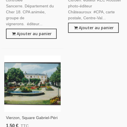
contrôlée
Citroën. éditeur REC Roussel
Sancerre. Département du
photo-éditeur
Cher 18. CPA animée,
Châteauroux #CPA, carte
groupe de
postale, Centre-Val...
vignerons. éditeur...
Ajouter au panier
Ajouter au panier
Vierzon, Square Gabriel-Péri
- Carte Postale Cher 18, REC
1,50 €
TTC