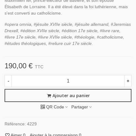
Maximilien Ier, prince-électeur de Bavière, et son épouse
Élisabeth de Lorraine. Il a été élevé dans la foi luthérienne, mais
s'est converti au catholicisme.
#opera omnia, #
jésuite XVIIe siècle, #jésuite allemand, #Jeremias
Drexell, #é
dition XVIIe siècle, #édition 17e siècle,
#livre rare,
#livre 17e siècle, #livre XVIIe siècle,
#théologie, #catholicisme,
#études théologiques, #reliure cuir 17e siècle
.
190,00 €
TTC
-
+
Ajouter au panier
QR Code
Partager
Référence:
4229
Aimer
0
Ajouter à la comparaison
0