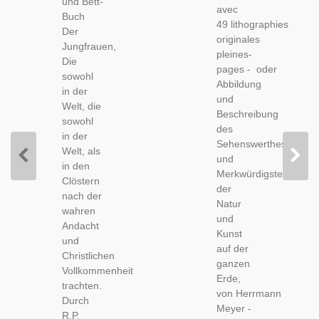
und Bett-
Buch
avec
Des
Buch
Der
49 lithographies
Schenswerthesten
Der
Jungfrauen,
originales
Und
Jungfrauen,
Joseph
pleines-
Merkwürdigsten,
Die
Waldner,
pages - oder
1859 -
sowohl
1789 -
Abbildung
in der
Missel,
und
Welt, die
Reliure
Beschreibung
sowohl
Cuir
des
in der
XVIIIe
Sehenswerthesten
Welt, als
S.,
und
in den
Strasbourg,
Merkwürdigsten
Clöstern
Bibel,
der
nach der
Bible,
Natur
wahren
und
Andacht
Kunst
und
auf der
Christlichen
ganzen
Vollkommenheit
Erde,
trachten.
von Herrmann
Durch
Meyer -
R.P.