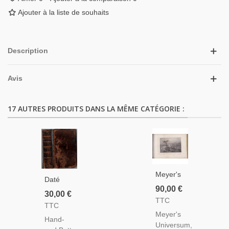
Ajouter à la liste de souhaits
Description
Avis
17 AUTRES PRODUITS DANS LA MÊME CATÉGORIE :
Meyer's
Daté
Universum,
90,00 €
1789 -
30,00 €
49
TTC
Hand-
TTC
Lithographies
Und
Meyer's
-
Hand-
Bett-
Universum,
Abbildun