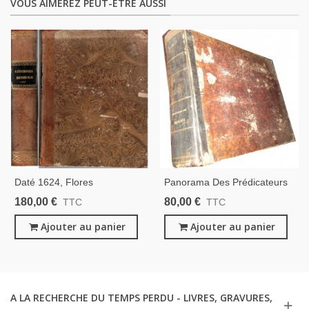
VOUS AIMEREZ PEUT-ÊTRE AUSSI
Daté 1624, Flores
Panorama Des Prédicateurs
Exemplorum, Catechismus
Ou Répertoire Pour
180,00 €
80,00 €
TTC
TTC
Historialis, Antoine D'Averoult,
L'improvisation Et La
Fleurs Des Exemples Ou
Ajouter au panier
Composition Du Sermon,
Ajouter au panier
Catéchisme Historial, XVIIe S.
Abbé Martin, 1860 - Liturgie,
Messe,
A LA RECHERCHE DU TEMPS PERDU - LIVRES, GRAVURES,