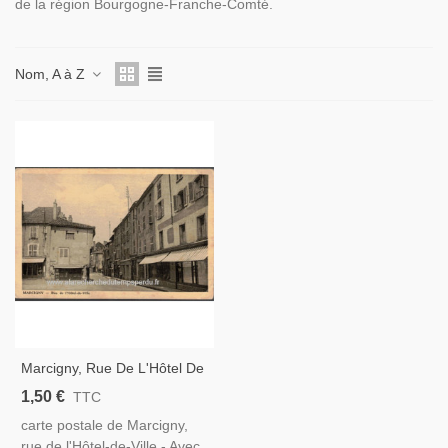
de la région Bourgogne-Franche-Comté.
Nom, A à Z
Marcigny, Rue De L'Hôtel De
Ville, Années 1940 - Cartes
1,50 €
TTC
Postales Département 71
carte postale de Marcigny,
Saône-Et-Loire,
rue de l'Hôtel-de-Ville - Avec