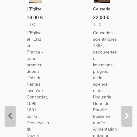
L'Eglise
Causeries
Et L'Etat
Scientifiques
18,00 €
22,00 €
En
1863,
TTC
TTC
France
Progrès
L'Eglise
Causeries
Depuis
De La
et l'Etat
scientifiques
L'édit De
Science
en
1863,
Nantes
Et De
France -
découvertes
Jusqu'au
L'industrie,
tome
et
Concordat,
Henri De
premier,
inventions,
1907,
Parville -
depuis
progrès
Desdevises
Inventions
l'édit de
de la
Du
19e
Nantes
science
Dezert
Siècle,
jusqu'au
et de
Revues
Concordat,
l'industrie,
1598-
Henri de
1801,
Parville -
par G.
troisième
Desdevises
année -
du
Alimentation
Dezert -
publique