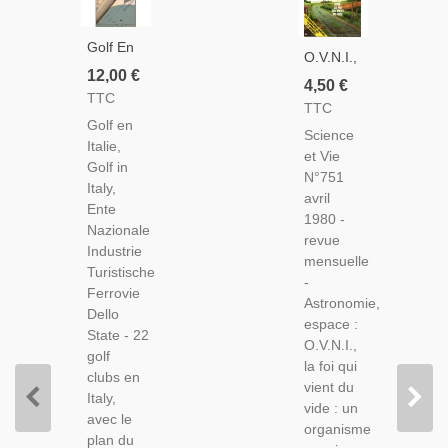
Golf En
O.V.N.I.,
Italie
12,00 €
Jeux
4,50 €
1934,
TTC
Olympiques
TTC
Golf In
Antiquité,
Golf en
Italy,
Science
Illusions
Italie,
Italian
et Vie
D'optique,
Golf in
Tourist
N°751
Lynx,
Italy,
D. - Golf,
avril
Sériculture
Ente
Circuits
1980 -
Soie
Nazionale
De Golf
revue
Artisanale,-
Industrie
En Italie,
mensuelle
Science
Turistische
Tourisme
-
Et Vie
Ferrovie
Italie,
Astronomie,
N°751
Dello
Sports,
espace :
Avril
State - 22
Collector!
O.V.N.I.,
1980 -
golf
la foi qui
clubs en
vient du
Italy,
vide : un
avec le
organisme
plan du