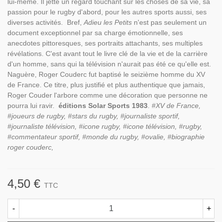
lui-même. Il jette un regard touchant sur les choses de sa vie, sa
passion pour le rugby d'abord, pour les autres sports aussi, ses
diverses activités. Bref,
Adieu les Petits
n'est pas seulement un
document exceptionnel par sa charge émotionnelle, ses
anecdotes pittoresques, ses portraits attachants, ses multiples
révélations. C'est avant tout le livre clé de la vie et de la carrière
d'un homme, sans qui la télévision n'aurait pas été ce qu'elle est.
Naguère, Roger Couderc fut baptisé le seizième homme du XV
de France. Ce titre, plus justifié et plus authentique que jamais,
Roger Couder l'arbore comme une décoration que personne ne
pourra lui ravir.
éditions Solar Sports 1983
.
#XV de France,
#joueurs de rugby, #stars du rugby, #journaliste sportif,
#journaliste télévision, #icone rugby, #icone télévision, #rugby,
#commentateur sportif, #monde du rugby, #ovalie, #biographie
roger couderc,
4,50 €
TTC
-
+