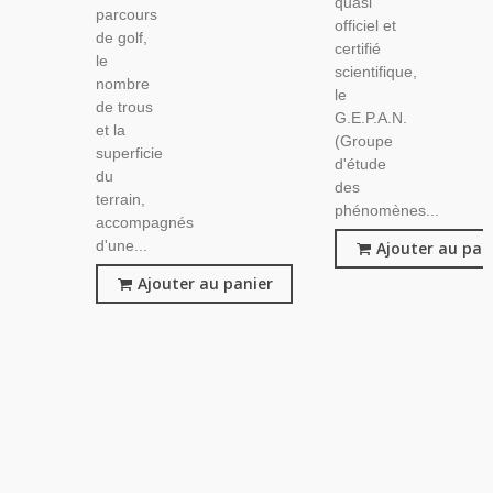
quasi
parcours
officiel et
de golf,
certifié
le
scientifique,
nombre
le
de trous
G.E.P.A.N.
et la
(Groupe
superficie
d'étude
du
des
terrain,
phénomènes...
accompagnés
d'une...
Ajouter au pan
Ajouter au panier