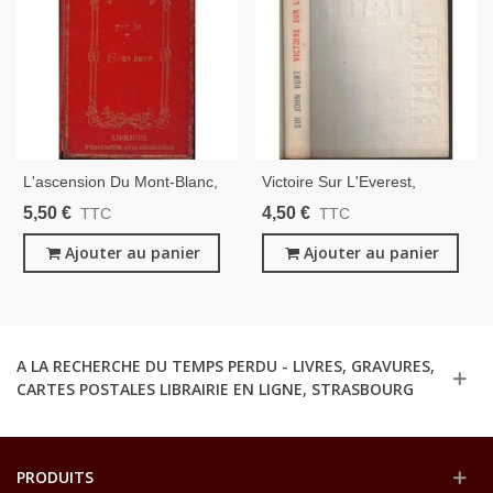
L'ascension Du Mont-Blanc,
Victoire Sur L'Everest,
18e S., Horace-Bénedict De
Général Sir John Hunt, 1954
5,50 €
4,50 €
TTC
TTC
Saussure, 1927, - Alpinisme,
- Népal, Everest, Himalaya,
Alpes, Sport, Haute-Savoie,
Ajouter au panier
Alpinisme, Sport,
Ajouter au panier
Jeunesse,
A LA RECHERCHE DU TEMPS PERDU - LIVRES, GRAVURES,
CARTES POSTALES LIBRAIRIE EN LIGNE, STRASBOURG
PRODUITS