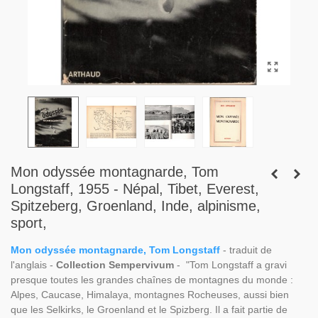
Mon odyssée montagnarde, Tom
Longstaff, 1955 - Népal, Tibet, Everest,
Spitzeberg, Groenland, Inde, alpinisme,
sport,
Mon odyssée montagnarde, Tom Longstaff
- traduit de
l'anglais -
Collection Sempervivum
- "Tom Longstaff a gravi
presque toutes les grandes chaînes de montagnes du monde :
Alpes, Caucase, Himalaya, montagnes Rocheuses, aussi bien
que les Selkirks, le Groenland et le Spizberg. Il a fait partie de