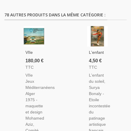
78 AUTRES PRODUITS DANS LA MÊME CATÉGORIE :
VIIe
L'enfant
Jeux
Du
180,00 €
4,50 €
Méditerranéens
Soleil,
TTC
TTC
Alger
Surya
VIIe
L'enfant
1975 -
Bonaly,
Jeux
du soleil,
Algérie,
1995 -
Méditerranéens
Surya
Sports,
Biographie
Alger
Bonaly -
Athlétisme,
Patinage
1975 -
Etoile
Champions
Artistique,
maquette
incontestée
Sportifs
Sports
et design
du
1975,
D'hiver,
Mohamed
patinage
Aziz,
artistique
Comité
français,