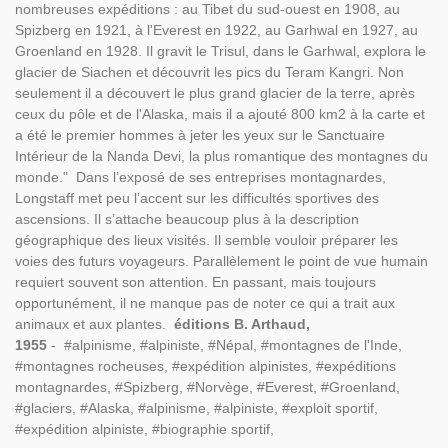
nombreuses expéditions : au Tibet du sud-ouest en 1908, au
Spizberg en 1921, à l'Everest en 1922, au Garhwal en 1927, au
Groenland en 1928. Il gravit le Trisul, dans le Garhwal, explora le
glacier de Siachen et découvrit les pics du Teram Kangri. Non
seulement il a découvert le plus grand glacier de la terre, après
ceux du pôle et de l'Alaska, mais il a ajouté 800 km2 à la carte et
a été le premier hommes à jeter les yeux sur le Sanctuaire
Intérieur de la Nanda Devi, la plus romantique des montagnes du
monde." Dans l’exposé de ses entreprises montagnardes,
Longstaff met peu l’accent sur les difficultés sportives des
ascensions. Il s’attache beaucoup plus à la description
géographique des lieux visités. Il semble vouloir préparer les
voies des futurs voyageurs. Parallèlement le point de vue humain
requiert souvent son attention. En passant, mais toujours
opportunément, il ne manque pas de noter ce qui a trait aux
animaux et aux plantes.
éditions B. Arthaud,
1955
- #alpinisme, #alpiniste, #Népal, #montagnes de l'Inde,
#montagnes rocheuses, #expédition alpinistes, #expéditions
montagnardes, #Spizberg, #Norvège, #Everest, #Groenland,
#glaciers, #Alaska, #alpinisme, #alpiniste, #exploit sportif,
#expédition alpiniste, #biographie sportif,