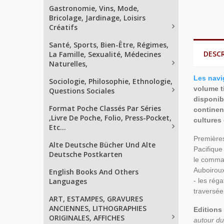
Gastronomie, Vins, Mode,
Bricolage, Jardinage, Loisirs
Créatifs
Santé, Sports, Bien-Être, Régimes,
DESC
La Famille, Sexualité, Médecines
Naturelles,
Les navi
Sociologie, Philosophie, Ethnologie,
volume t
Questions Sociales
disponib
Format Poche Classés Par Séries
continent
,Livre De Poche, Folio, Press-Pocket,
cultures
Etc...
Premières
Alte Deutsche Bücher Und Alte
Pacifique
Deutsche Postkarten
le comman
Auboiroux
English Books And Others
Languages
- les réga
traversée
ART, ESTAMPES, GRAVURES
ANCIENNES, LITHOGRAPHIES
Editions
ORIGINALES, AFFICHES
autour du