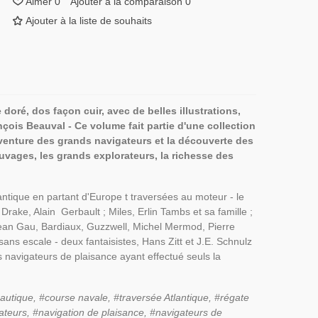
Aimer
0
Ajouter à la comparaison
0
Ajouter à la liste de souhaits
e doré, dos façon cuir, avec de belles illustrations,
nçois Beauval - Ce volume fait
partie d'une collection
'aventure des grands navigateurs et la découverte des
sauvages, les grands explorateurs, la richesse des
antique en partant d'Europe t traversées au moteur - le
 Drake, Alain Gerbault ; Miles, Erlin Tambs et sa famille ;
Jean Gau, Bardiaux, Guzzwell, Michel Mermod, Pierre
ns escale - deux fantaisistes, Hans Zitt et J.E. Schnulz
des navigateurs de plaisance ayant effectué seuls la
nautique,
#course navale,
#traversée Atlantique, #régate
teurs, #navigation de plaisance, #navigateurs de