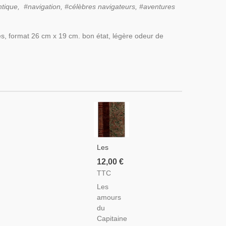
antique, #navigation, #célèbres navigateurs, #aventures
ages, format 26 cm x 19 cm. bon état, légère odeur de
Les
Amours
12,00 €
Du
TTC
Capitaine
Les
Marin,
amours
William
du
Wymark
Capitaine
Jacobs,