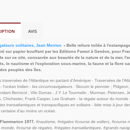
RIPTION
AVIS
gateurs solitaires, Jean Merrien
-
Belle reliure toilée à l'estampag
iré sur papier bouffant par les Editions Famot à Genève, pour Fra
le sur ce site, consacrée aux beautés de la nature et de la mer, l
s, le nautisme et l'exploration sous-marine, la faune et la flore 
 des peuples des îles.
 traversées de l'Atlantique en partant d'Amérique - Traversées de l'Atl
 - l'océan Indien - les circumnavigateurs : Slocum le pionnier ; Pidgeon,
dant Bernicot ; Vito Dumas ; J.Y. Le Tourmelin ; Murman, Petersen, 
, Chichester, Frank Casper, Lee Graham - la régate autour du monde sa
tes transatlantiques et transpacifiques en solitaire - liste mise à jour 
 certaine d'au moins un océan.
 Flammarion 1977.
#nautisme, #régates #course de voiliers, #course 
 monde, #course de régates, #régates transatlantiques, #grands naviga