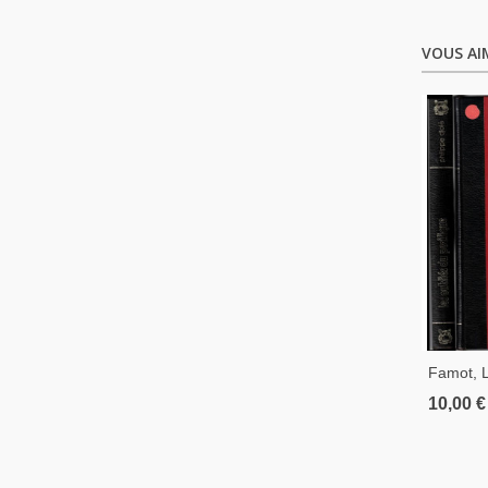
VOUS AI
Famot, 
Pacifiqu
10,00 €
-, Peupl
Pacifiqu