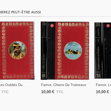
MEREZ PEUT-ÊTRE AUSSI
Les Oubliés Du
Famot, Chiens De Traineaux
Famot, L
e, Philippe Diolé, 1976
Compagnons Du Risque,
Des Océan
10,00 €
10,00 €
TTC
TTC
es Disparus, Océan
Paul-Emile Victor, 1974 -
Georges B
e,
Grand Nord, Explorateurs,
Aventure
Alaska, Chiens,
Navigate
Atlantique