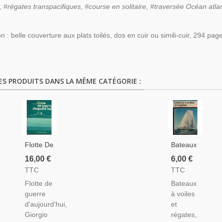
, #régates transpacifiques, #course en solitaire, #traversée Océan atl
on : belle couverture aux plats toilés, dos en cuir ou simili-cuir, 294 p
.
ES PRODUITS DANS LA MÊME CATÉGORIE :
Flotte De
Bateaux
Guerre
À Voiles,
16,00 €
6,00 €
D'aujourd'hui,
Et
TTC
TTC
Giorgio
Régates,
Flotte de
Bateaux
Giorgerini,
Nico
guerre
à voiles
- ,
Rode,
d'aujourd'hui,
et
Bateaux,
1969 -,
Giorgio
régates,
Navires,
Voiliers,