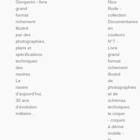
Giorgerini - livre
Nico
Sous-
Nautisme,
grand
Rode -
Marin,
format
collection
Transports,
richement
Documentaires
Marine
illustré
en
Militaire
par des
couleurs
photographies,
N°7 -
plans et
Livre
spécifications
grand
techniques
format
des
richement
navires.
illustré
Le
de
navire
photographies
d'aujourd'hui,
et de
30 ans
schémas
d'évolution
techniques.
militaire...
la coque
- coques
à dérive
mobile -
le