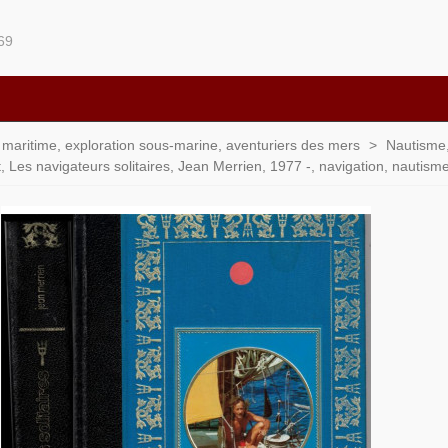
69
t maritime, exploration sous-marine, aventuriers des mers
>
Nautisme,
 Les navigateurs solitaires, Jean Merrien, 1977 -, navigation, nautisme