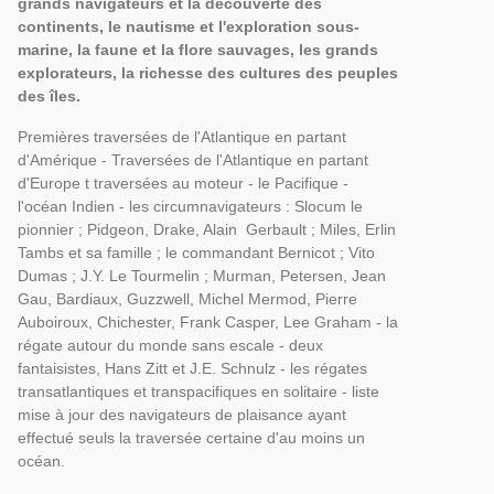
grands navigateurs et la découverte des
continents, le nautisme et l'exploration sous-
marine, la faune et la flore sauvages, les grands
explorateurs, la richesse des cultures des peuples
des îles.
Premières traversées de l'Atlantique en partant
d'Amérique - Traversées de l'Atlantique en partant
d'Europe t traversées au moteur - le Pacifique -
l'océan Indien - les circumnavigateurs : Slocum le
pionnier ; Pidgeon, Drake, Alain Gerbault ; Miles, Erlin
Tambs et sa famille ; le commandant Bernicot ; Vito
Dumas ; J.Y. Le Tourmelin ; Murman, Petersen, Jean
Gau, Bardiaux, Guzzwell, Michel Mermod, Pierre
Auboiroux, Chichester, Frank Casper, Lee Graham - la
régate autour du monde sans escale - deux
fantaisistes, Hans Zitt et J.E. Schnulz - les régates
transatlantiques et transpacifiques en solitaire - liste
mise à jour des navigateurs de plaisance ayant
effectué seuls la traversée certaine d'au moins un
océan.