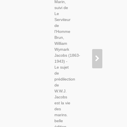
Marin,
1932 -
suivi de
Aventures
Le
En Mer,
Serviteur
Littérature
de
Anglaise,
l'Homme
Dos Cuir
Brun,
Rainures,
William
Wymark
Jacobs (1863-
1943) -
Le sujet
de
prédilection
de
W.W.J.
Jacobs
est la vie
des
marins.
belle
édition