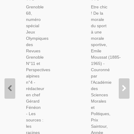
Jeux
À Une
Grenoble
Etre chic
Olympiques
Morale
68,
! De la
1968 -
Sportive,
numéro
morale
Sports
Etre
spécial
du sport
D'hiver,
Chic,
Jeux
à une
Grenoble,
Emile
Olympiques
morale
Ski,
Moussat,
des
sportive,
Sports
1937 -
Revues
Emile
D'hiver,
Sports,
Grenoble
Moussat (1885-
Isère,
Philosophie
N°11 et
1965) -
Du
Perspectives
Couronné
Sport,
alpines
par
n°4 -
l'Académie
rédacteur
des
en chef
Sciences
Gérard
Morales
Fénéon
et
- Les
Politiques,
sources :
Prix
les
Saintour,
racines
Année