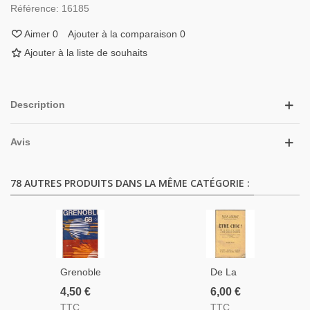
Référence:
16185
Aimer
0
Ajouter à la comparaison
0
Ajouter à la liste de souhaits
Description
Avis
78 AUTRES PRODUITS DANS LA MÊME CATÉGORIE :
Grenoble
De La
68,
Morale
4,50 €
6,00 €
Spécial
Du Sport
TTC
TTC