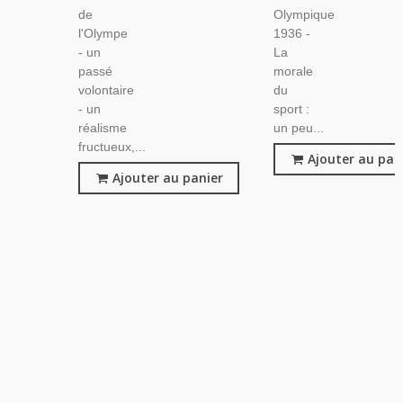
de
Olympique
l'Olympe
1936 -
- un
La
passé
morale
volontaire
du
- un
sport :
réalisme
un peu...
fructueux,...
Ajouter au pan
Ajouter au panier