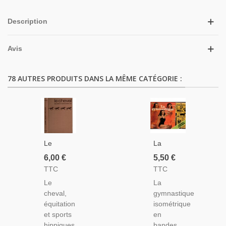
Description
Avis
78 AUTRES PRODUITS DANS LA MÊME CATÉGORIE :
Le
La
Cheval,
Gymnastique
6,00 €
5,50 €
Équitation
Isométrique
TTC
TTC
Et Sports
En
Le
La
Hippiques,
Bandes
cheval,
gymnastique
Etienne
Dessinées,
équitation
isométrique
Saurel,
Vic
et sports
en
1966 -,
Obeck,
hippiques,
bandes