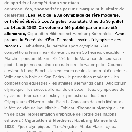
de sportifs et compétitions sportives
contrecollées, sponsorisées par une marque publicitaire de
cigarettes..
Les jeux de la Xe olympiade de l'ère moderne,
ont été célébrés à Los Angeles, aux États-Unis du 30 juillet
au 14 août 1932. Ce volume a été publié par une société
allemande,
Cigartetten-Bilderdienst Hamburg-Bahrenfeld.
Avant-
propos du Secrétaire d'État Theodolt Lewald -
l'olympisme des
records -
L'athlétisme, le véritable sport olympique - les
compétitions féminines - dix exercices en 36 heures, décathlon -
Marcher pendant 50 km - 42,191 km, le Marathon de course à
pied - Les jeunes au stade de natation - le water-polo - Courses
d'Aviron à Long Beach - les concours de tir - le tournoi d'escrime -
Voile dans la baie de San Pedro - le pentathlon moderne - les
compétitions équestres - les athlètes allemands dans l'Auditorium
olympique - les succès allemands en boxe - Jeux olympiques de
cyclisme - tournois de hockey - gymnastique - les Jeux
Olympiques d'Hiver à Lake Placid - Concours des arts libéraux -
la fête de clôture inoubliable - Tableau d'honneur olympique - en
fin de page, représentation graphique de l'ordre des nations.
éditions : Cigartetten-Bilderdienst Hamburg-Bahrenfeld,
1932
- #jeux olympiques, #Los Angeles, #Lake Placid, #jeux