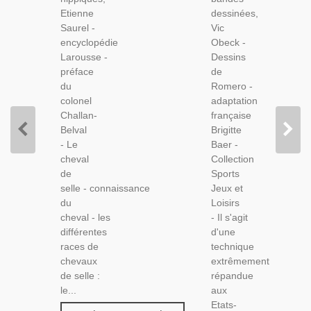
Hippisme,
Dessins
Etienne
dessinées,
Équitation,
Romero,
Saurel -
Vic
Chevaux,
1975 -
encyclopédie
Obeck -
Sports,
Culture
Larousse -
Dessins
Physique,
préface
de
Bien-
du
Romero -
Être,
colonel
adaptation
Sports,
Challan-
française
BD,
Belval
Brigitte
- Le
Baer -
cheval
Collection
de
Sports
selle - connaissance
Jeux et
du
Loisirs
cheval - les
- Il s'agit
différentes
d'une
races de
technique
chevaux
extrêmement
de selle :
répandue
le...
aux
Etats-