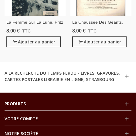
La Femme Sur La Lune, Fritz
La Chaussée Des Géants,
Lang, Mickey Mouse,
Film Aubert, Jean Durand,
8,00 €
8,00 €
TTC
TTC
Takanova, Poupées Ladislas
Pierre Benoit - La Petite
Starévitch, Collier De La
Ajouter au panier
Illustration
Ajouter au panier
Reine - Illustration 1930
Cinématographique 5 1926
A LA RECHERCHE DU TEMPS PERDU - LIVRES, GRAVURES,
CARTES POSTALES LIBRAIRIE EN LIGNE, STRASBOURG
PRODUITS
VOTRE COMPTE
NOTRE SOCIÉTÉ