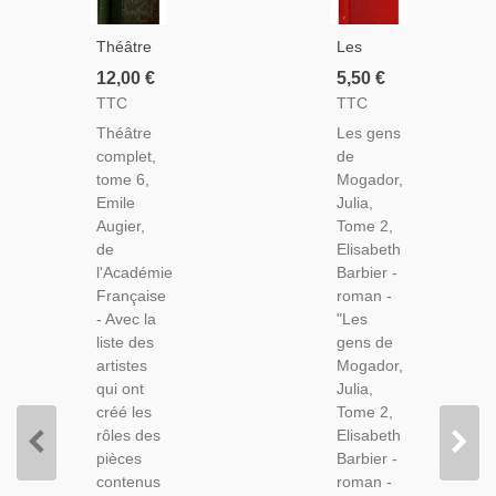
Théâtre
Les
Complet
Gens De
12,00 €
5,50 €
T6, Paul
Mogador,
TTC
TTC
Forestier,
Julia, T2,
Théâtre
Les gens
Le Post-
Elisabeth
complet,
de
Scriptum,
Barbier,
tome 6,
Mogador,
Lions Et
1984 -
Emile
Julia,
Renards,
Saga
Augier,
Tome 2,
Jean De
Familiale
de
Elisabeth
Thommeray,
19e S.,
l'Académie
Barbier -
Emile
Roman
Française
roman -
Augier,
Historique,
- Avec la
"Les
1883,
Passion,
liste des
gens de
Acteurs,
Série TV
artistes
Mogador,
qui ont
Julia,
créé les
Tome 2,
rôles des
Elisabeth
pièces
Barbier -
contenus
roman -