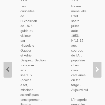
L'Exposition
Août
Les
Revue
De 1878,
1956,
curiosités
mensuelle
Guide
Aux
de
L'Art
Du
Sources
l'Exposition
sacré,
Visiteur,
De L'Art
de 1878,
juillet
Gautier
Populaire,
guide du
août
Et
Catalogne,
visiteur
1956,
Desprez,
Espagne
par
N°11-12,
1878 -
Hippolyte
aux
Exposition
Gautier
sources
Universelle
et Adrien
de l'Art
Paris, Art
Desprez Section
populaire
française :
- Les
arts
croix
libéraux
catalanes
(écoles
en fer
d'art,
forgé -
missions
Aujourd'hui
scientifiques,
-
enseignement,
L'imagerie
librairie,
populaire