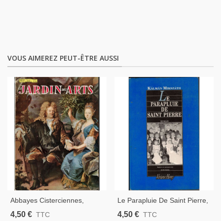
VOUS AIMEREZ PEUT-ÊTRE AUSSI
Abbayes Cisterciennes,
Le Parapluie De Saint Pierre,
Châteaux Hongrie, Peintres
Kalman Mikszath, 1995 -,
4,50 €
4,50 €
TTC
TTC
XVIIe S, Ébénistes Jacob, -
Hongrie, Conte, Écrivain