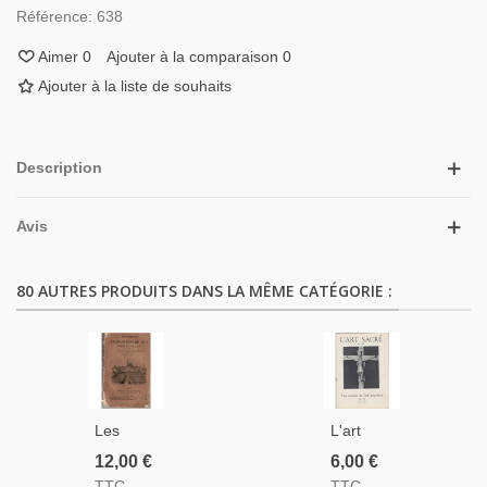
Référence:
638
Aimer
0
Ajouter à la comparaison
0
Ajouter à la liste de souhaits
Description
Avis
80 AUTRES PRODUITS DANS LA MÊME CATÉGORIE :
Les
L'art
Curiosités
Sacré,
12,00 €
6,00 €
De
Juillet
TTC
TTC