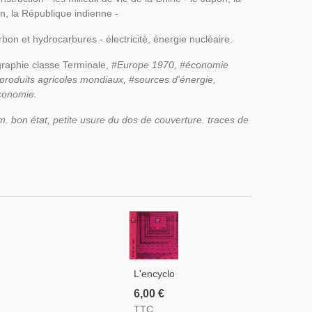
an, la République indienne -
rbon et hydrocarbures - électricité, énergie nucléaire.
raphie classe Terminale,
#Europe 1970, #économie
oduits agricoles mondiaux, #sources d'énergie,
économie.
m. bon état, petite usure du dos de couverture. traces de
L'encyclopédie
Planète,
6,00 €
Profil Du
TTC