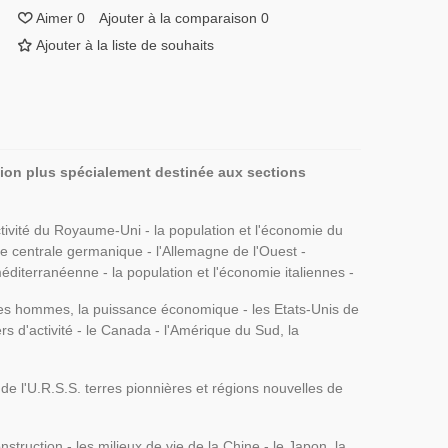
Aimer
0
Ajouter à la comparaison
0
Ajouter à la liste de souhaits
tion plus spécialement destinée aux sections
'activité du Royaume-Uni - la population et l'économie du
 centrale germanique - l'Allemagne de l'Ouest -
e méditerranéenne - la population et l'économie italiennes -
t les hommes, la puissance économique - les Etats-Unis de
ers d'activité - le Canada - l'Amérique du Sud, la
s de l'U.R.S.S. terres pionnières et régions nouvelles de
truction - les milieux de vie de la Chine - le Japon, la