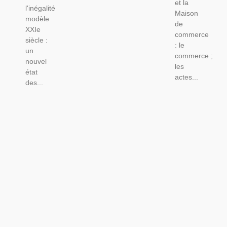
et la
l'inégalité
Maison
modèle
de
XXIe
commerce
siècle :
: le
un
commerce ;
nouvel
les
état
actes...
des...