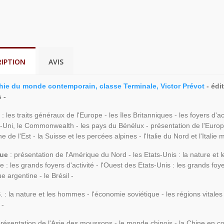
RIPTION
AVIS
ie du monde contemporain, classe Terminale, Victor Prévot
- édi
s -
e
: les traits généraux de l'Europe - les îles Britanniques - les foyers d
ni, le Commonwealth - les pays du Bénélux - présentation de l'Europe
e de l'Est - la Suisse et les percées alpines - l'Italie du Nord et l'Itali
que
: présentation de l'Amérique du Nord - les Etats-Unis : la nature e
ue : les grands foyers d'activité - l'Ouest des Etats-Unis : les grands foy
e argentine - le Brésil -
S
. : la nature et les hommes - l'économie soviétique - les régions vitale
 -
résentation de l'Asie des moussons - le monde chinois - la Chine en cons