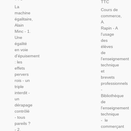
TTC
Alain
A. Rapin,
La
Minc,
Cours de
1965 -
machine
1987 -
commerce,
Droit
égalitaire,
Essai
A.
Commercial,
Alain
Politique,
Rapin - A
Manuels
Minc - 1.
Économie,
l'usage
Droit,
Une
Social
des
égalité
élèves
en voie
de
d'épuisement
l'enseignement
: les
technique
effets
et
pervers
brevets
rois - un
professionnels
triple
-
interdit -
Bibliothèque
un
de
dérapage
l'enseignement
contrôlé
technique
- tous
- le
pareils ?
commerçant
- 2.