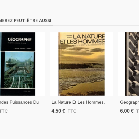
MEREZ PEUT-ÊTRE AUSSI
ndes Puissances Du
La Nature Et Les Hommes,
Géograp
lasse Terminale,
Géographie Générale, Classe
Contempor
4,50 €
6,00 €
TTC
TTC
 Oudin, Raison, Varon,
De Seconde, Boichard,
Terminale
Manuels De
Prévot, 1977 - Manuels De
Troux, 1
hie, Économie
Géographie
Géograph