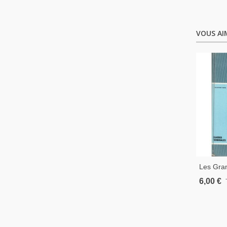
VOUS AI
Les Gra
Monde, C
6,00 €
Fischer,
1967 - 
Géograp