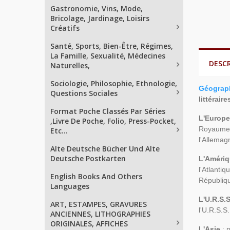
Gastronomie, Vins, Mode,
Bricolage, Jardinage, Loisirs
Créatifs
Santé, Sports, Bien-Être, Régimes,
La Famille, Sexualité, Médecines
DESC
Naturelles,
Sociologie, Philosophie, Ethnologie,
Géograph
Questions Sociales
littéraire
Format Poche Classés Par Séries
L'Europ
,Livre De Poche, Folio, Press-Pocket,
Royaume-U
Etc...
l'Allemagn
Alte Deutsche Bücher Und Alte
Deutsche Postkarten
L'Améri
l'Atlantiq
English Books And Others
Républiqu
Languages
L'U.R.S.
ART, ESTAMPES, GRAVURES
l'U.R.S.S.
ANCIENNES, LITHOGRAPHIES
ORIGINALES, AFFICHES
L'Asie
: p