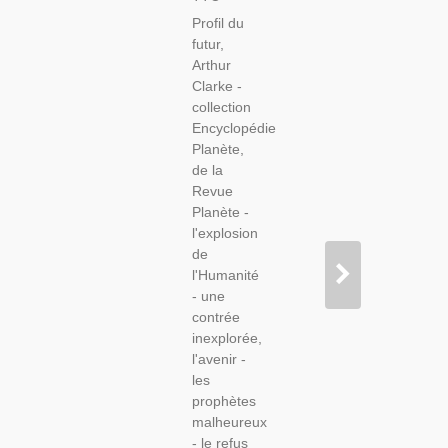
Futur,
Profil du
Arthur
futur,
Clarke,
Arthur
1964 -
Clarke -
Technologies
collection
En 1960,
Encyclopédie
Sciences
Planète,
En 1960,
de la
Astronomie,
Revue
Planète -
l'explosion
de
l'Humanité
- une
contrée
inexplorée,
l'avenir -
les
prophètes
malheureux
- le refus