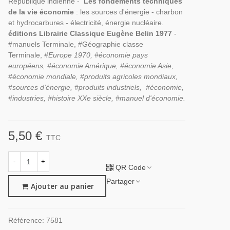
République indienne -
Les fondements techniques
de la vie économie
: les sources d'énergie - charbon
et hydrocarbures - électricité, énergie nucléaire.
éditions Librairie Classique Eugène Belin 1977
-
#manuels Terminale, #Géographie classe
Terminale,
#Europe 1970, #économie pays
européens, #économie Amérique, #économie Asie,
#économie mondiale, #produits agricoles mondiaux,
#sources d'énergie, #produits industriels, #économie,
#industries, #histoire XXe siècle, #manuel d'économie.
5,50 €
TTC
-
+
QR Code
Partager
Ajouter au panier
Référence:
7581