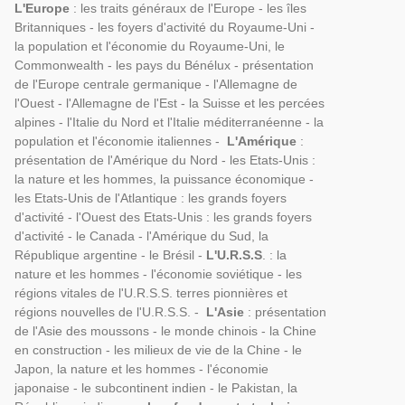
L'Europe
: les traits généraux de l'Europe - les îles
Britanniques - les foyers d'activité du Royaume-Uni -
la population et l'économie du Royaume-Uni, le
Commonwealth - les pays du Bénélux - présentation
de l'Europe centrale germanique - l'Allemagne de
l'Ouest - l'Allemagne de l'Est - la Suisse et les percées
alpines - l'Italie du Nord et l'Italie méditerranéenne - la
population et l'économie italiennes -
L'Amérique
:
présentation de l'Amérique du Nord - les Etats-Unis :
la nature et les hommes, la puissance économique -
les Etats-Unis de l'Atlantique : les grands foyers
d'activité - l'Ouest des Etats-Unis : les grands foyers
d'activité - le Canada - l'Amérique du Sud, la
République argentine - le Brésil -
L'U.R.S.S
. : la
nature et les hommes - l'économie soviétique - les
régions vitales de l'U.R.S.S. terres pionnières et
régions nouvelles de l'U.R.S.S. -
L'Asie
: présentation
de l'Asie des moussons - le monde chinois - la Chine
en construction - les milieux de vie de la Chine - le
Japon, la nature et les hommes - l'économie
japonaise - le subcontinent indien - le Pakistan, la